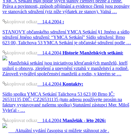
YMCA Setkání mají podle svých stanov členství běžné a činné.
Práva a povinnosti, způsob přijímání a evidence členů jsou popsány
ve stanovách sdružení (viz níže výňatek ze stanov). Valná …
kopírovat odkaz
14.4.2004
:
STANOVY občanského sdružení YMCA Setkání §1 Jméno a sídlo
sdružení Jméno sdružení: “YMCA Setkání” Sídlo sdružení: Brno
623 00, Talichova 53 YMCA Setkání je občanské sdružení podle …
kopírovat odkaz
14.4.2004
Historie Manželských setkání:
Manželská setkání jsou iniciativou křesťanských manželů, kteří
usilují o obnovu, zlepšení a upevnění vztahů v manželství a rodině.
Zároveň vytvářejí společenství manželů a rodin, v kterém se …
kopírovat odkaz
14.4.2004
Kontakty:
Sídlo spolku YMCA Setkání Talichova 53 623 00 Brno IČ:
26531135 DIČ: CZ26531135 (tuto adresu používejte prosím na
faktury vystavované našemu spolku) Statutární zástupci Mgr. Miloš
Vyleťal - …
kopírovat odkaz
14.4.2004
Manželák - léto 2026:
Aktuální vydání časopisu si můžete stáhnout zde .