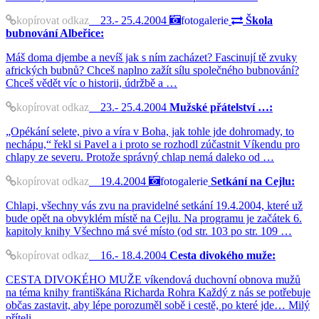
kopírovat odkaz
23.- 25.4.2004
fotogalerie
Škola
bubnování Albeřice:
Máš doma djembe a nevíš jak s ním zacházet? Fascinují tě zvuky
afrických bubnů? Chceš naplno zažít sílu společného bubnování?
Chceš vědět víc o historii, údržbě a …
kopírovat odkaz
23.- 25.4.2004
Mužské přátelství …:
„Opékání selete, pivo a víra v Boha, jak tohle jde dohromady, to
nechápu,“ řekl si Pavel a i proto se rozhodl zúčastnit Víkendu pro
chlapy ze severu. Protože správný chlap nemá daleko od …
kopírovat odkaz
19.4.2004
fotogalerie
Setkání na Cejlu:
Chlapi, všechny vás zvu na pravidelné setkání 19.4.2004, které už
bude opět na obvyklém místě na Cejlu. Na programu je začátek 6.
kapitoly knihy Všechno má své místo (od str. 103 po str. 109 …
kopírovat odkaz
16.- 18.4.2004
Cesta divokého muže:
CESTA DIVOKÉHO MUŽE víkendová duchovní obnova mužů
na téma knihy františkána Richarda Rohra Každý z nás se potřebuje
občas zastavit, aby lépe porozuměl sobě i cestě, po které jde… Milý
příteli, …