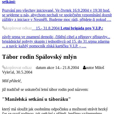
setkání:
Pozvání pro všechny iniciované. Ve čtvrtek 16.9.2004 v 19:30 hod.
se sejdeme u nás, abychom nechali ve společném vzpomínání doznít
zážitky z iniciace v Nesměři. Budeme moc rádi, přijdete-li pokud …
kopírovat odkaz
15.- 31.8.2004
Letní brigáda pro V.I.P.:
závěr srpna ve znamení demolic, čištění cihel a přípravy přístavby...
brigádnické pobyty skupin i jednotlivců od 15. do 31.srpna zdarma
... a navíc každý pomocník získá kartičku V.I.P. – …
Tábor rodin Spálovský mlýn
kopírovat odkaz
datum akce
14.- 21.8.2004
autor
Miloš
Vyleťal, 30.5.2004
Milí přátelé,
již tradičně se uskuteční letní tábor rodin pod názvem:
"Manželská setkání u táboráku"
který má sloužit jak osobnímu odpočinku a možnosti strávit hezký
čas se svojí rodinou, tak setkání s přáteli, lepšímu vzájemnému