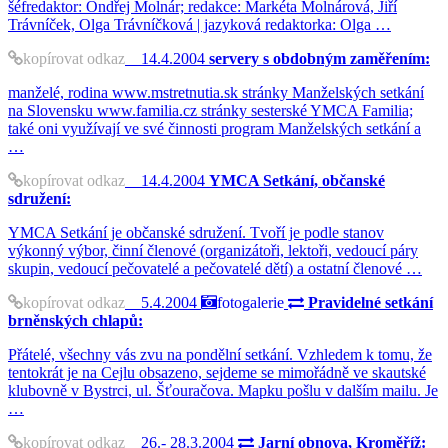
šéfredaktor: Ondřej Molnár; redakce: Markéta Molnárová, Jiří
Trávníček, Olga Trávníčková | jazyková redaktorka: Olga …
kopírovat odkaz
14.4.2004
servery s obdobným zaměřením:
manželé, rodina www.mstretnutia.sk stránky Manželských setkání
na Slovensku www.familia.cz stránky sesterské YMCA Familia;
také oni využívají ve své činnosti program Manželských setkání a
…
kopírovat odkaz
14.4.2004
YMCA Setkání, občanské
sdružení:
YMCA Setkání je občanské sdružení. Tvoří je podle stanov
výkonný výbor, činní členové (organizátoři, lektoři, vedoucí páry
skupin, vedoucí pečovatelé a pečovatelé dětí) a ostatní členové …
kopírovat odkaz
5.4.2004
fotogalerie
Pravidelné setkání
brněnských chlapů:
Přátelé, všechny vás zvu na pondělní setkání. Vzhledem k tomu, že
tentokrát je na Cejlu obsazeno, sejdeme se mimořádně ve skautské
klubovně v Bystrci, ul. Šťouračova. Mapku pošlu v dalším mailu. Je
…
kopírovat odkaz
26.- 28.3.2004
Jarní obnova, Kroměříž: