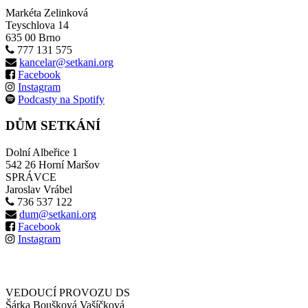
Markéta Zelinková
Teyschlova 14
635 00 Brno
777 131 575
kancelar@setkani.org
Facebook
Instagram
Podcasty na Spotify
DŮM SETKÁNÍ
Dolní Albeřice 1
542 26 Horní Maršov
SPRÁVCE
Jaroslav Vrábel
736 537 122
dum@setkani.org
Facebook
Instagram
VEDOUCÍ PROVOZU DS
Šárka Boušková Vašíčková