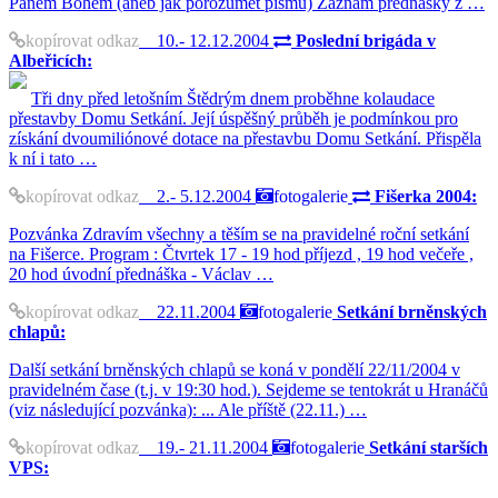
Pánem Bohem (aneb jak porozumět písmu) Záznam přednášky z …
kopírovat odkaz
10.- 12.12.2004
Poslední brigáda v
Albeřicích:
Tři dny před letošním Štědrým dnem proběhne kolaudace
přestavby Domu Setkání. Její úspěšný průběh je podmínkou pro
získání dvoumiliónové dotace na přestavbu Domu Setkání. Přispěla
k ní i tato …
kopírovat odkaz
2.- 5.12.2004
fotogalerie
Fišerka 2004:
Pozvánka Zdravím všechny a těším se na pravidelné roční setkání
na Fišerce. Program : Čtvrtek 17 - 19 hod příjezd , 19 hod večeře ,
20 hod úvodní přednáška - Václav …
kopírovat odkaz
22.11.2004
fotogalerie
Setkání brněnských
chlapů:
Další setkání brněnských chlapů se koná v pondělí 22/11/2004 v
pravidelném čase (t.j. v 19:30 hod.). Sejdeme se tentokrát u Hranáčů
(viz následující pozvánka): ... Ale příště (22.11.) …
kopírovat odkaz
19.- 21.11.2004
fotogalerie
Setkání starších
VPS: