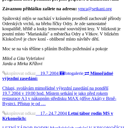
Závaznou přihlášku zašlete na adresu:
ymca@setkani.org
Spálovský mlýn se nachází v krásném prostředí zachovalé přírody
Oderských vrchů, na břehu říčky Odry. Je zde samostatné
koupaliště, hřiště a louky lemované souvislými lesy. V blízkosti je
poutní místo "Mariaskála" a městečka Odry a Vítkov. V blízkém
Klokočově je chov koní - oblíbené místo návštěv dětí.
Moc se na vás těšíme s přáním Božího požehnání a pokoje
Miloš a Gita Vyleťalovi
Jarda a Mirka Křížovi
kopírovat odkaz
19.7.2004
fotogalerie
Mimořádné
výjezdní zasedání:
Chlapi, svolávám mimořádné výjezdní zasedání na pondělí
19.7.2004 v 19:00 hod. Místem setkání je jako před rokem
restaurace A3 v nákupním středisku MAX (dříve Akát) v Brně-
Bystrci. Přístup je od …
kopírovat odkaz
17.- 24.7.2004
Letní tábor rodin MS v
Krkonoších: