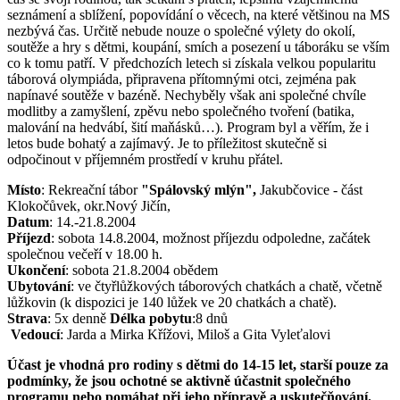
seznámení a sblížení, popovídání o věcech, na které většinou na MS
nezbývá čas. Určitě nebude nouze o společné výlety do okolí,
soutěže a hry s dětmi, koupání, smích a posezení u táboráku se vším
co k tomu patří. V předchozích letech si získala velkou popularitu
táborová olympiáda, připravena přítomnými otci, zejména pak
napínavé soutěže v bazéně. Nechyběly však ani společné chvíle
modlitby a zamyšlení, zpěvu nebo společného tvoření (batika,
malování na hedvábí, šití maňásků…). Program byl a věřím, že i
letos bude bohatý a zajímavý. Je to příležitost skutečně si
odpočinout v příjemném prostředí v kruhu přátel.
Místo
: Rekreační tábor
"Spálovský mlýn",
Jakubčovice - část
Klokočůvek, okr.Nový Jičín,
Datum
: 14.-21.8.2004
Příjezd
: sobota 14.8.2004, možnost příjezdu odpoledne, začátek
společnou večeří v 18.00 h.
Ukončení
: sobota 21.8.2004 obědem
Ubytování
: ve čtyřlůžkových táborových chatkách a chatě, včetně
lůžkovin (k dispozici je 140 lůžek ve 20 chatkách a chatě).
Strava
: 5x denně
Délka pobytu
:8 dnů
Vedoucí
: Jarda a Mirka Křížovi, Miloš a Gita Vyleťalovi
Účast je vhodná pro rodiny s dětmi do 14-15 let, starší pouze za
podmínky, že jsou ochotné se aktivně účastnit společného
programu nebo pomáhat při jeho přípravě a uskutečňování.