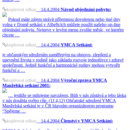
kopírovat odkaz
14.4.2004
Návod objednání pobytu:
Pokud máte zájem strávit příjemnou dovolenou nebo jiné dny
volna v Domě setkání v Albeřicích můžete použít našeho on-line
objednání pobytu. Nejprve v levém menu zvolíte měsíc, ve kterém
chcete …
kopírovat odkaz
14.4.2004
YMCA Setkání:
je občanským sdružením zaměřeným na obnovu, zlepšení a
upevnění života v rodině jako základu rozvoje jednotlivce i zdravé
společnosti. Jedině funkční a harmonické rodiny mohou vytvořit
funkční a …
kopírovat odkaz
14.4.2004
Výroční zpráva YMCA
Manželská setkání 2001:
… jestliže se milujeme navzájem, Bůh v nás zůstává a jeho láska
v nás dosáhla svého cíle. (1J 4,12) Občanské sdružení YMCA
Manželská setkání je v ČR hlavním organizátorem programu
“Spějeme …
kopírovat odkaz
14.4.2004
Členství v YMCA Setkání: