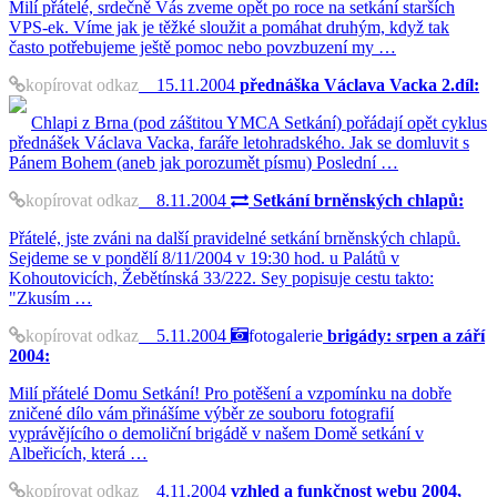
Milí přátelé, srdečně Vás zveme opět po roce na setkání starších
VPS-ek. Víme jak je těžké sloužit a pomáhat druhým, když tak
často potřebujeme ještě pomoc nebo povzbuzení my …
kopírovat odkaz
15.11.2004
přednáška Václava Vacka 2.díl:
Chlapi z Brna (pod záštitou YMCA Setkání) pořádají opět cyklus
přednášek Václava Vacka, faráře letohradského. Jak se domluvit s
Pánem Bohem (aneb jak porozumět písmu) Poslední …
kopírovat odkaz
8.11.2004
Setkání brněnských chlapů:
Přátelé, jste zváni na další pravidelné setkání brněnských chlapů.
Sejdeme se v pondělí 8/11/2004 v 19:30 hod. u Palátů v
Kohoutovicích, Žebětínská 33/222. Sey popisuje cestu takto:
"Zkusím …
kopírovat odkaz
5.11.2004
fotogalerie
brigády: srpen a září
2004:
Milí přátelé Domu Setkání! Pro potěšení a vzpomínku na dobře
zničené dílo vám přinášíme výběr ze souboru fotografií
vyprávějícího o demoliční brigádě v našem Domě setkání v
Albeřicích, která …
kopírovat odkaz
4.11.2004
vzhled a funkčnost webu 2004,