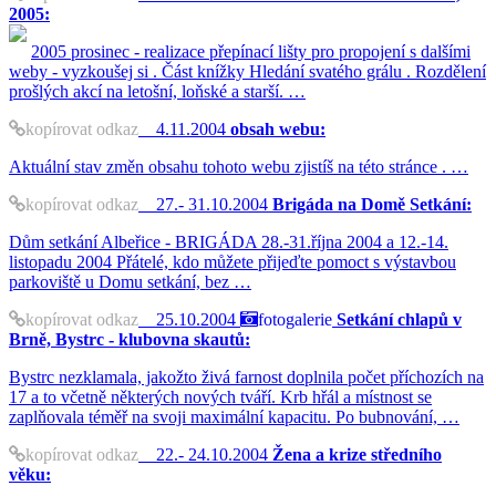
2005:
2005 prosinec - realizace přepínací lišty pro propojení s dalšími
weby - vyzkoušej si . Část knížky Hledání svatého grálu . Rozdělení
prošlých akcí na letošní, loňské a starší. …
kopírovat odkaz
4.11.2004
obsah webu:
Aktuální stav změn obsahu tohoto webu zjistíš na této stránce . …
kopírovat odkaz
27.- 31.10.2004
Brigáda na Domě Setkání:
Dům setkání Albeřice - BRIGÁDA 28.-31.října 2004 a 12.-14.
listopadu 2004 Přátelé, kdo můžete přijeďte pomoct s výstavbou
parkoviště u Domu setkání, bez …
kopírovat odkaz
25.10.2004
fotogalerie
Setkání chlapů v
Brně, Bystrc - klubovna skautů:
Bystrc nezklamala, jakožto živá farnost doplnila počet příchozích na
17 a to včetně některých nových tváří. Krb hřál a místnost se
zaplňovala téměř na svoji maximální kapacitu. Po bubnování, …
kopírovat odkaz
22.- 24.10.2004
Žena a krize středního
věku: