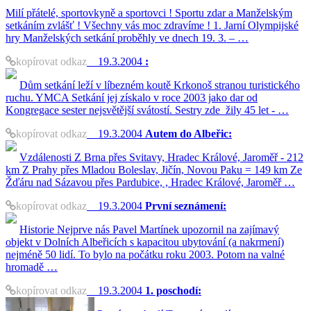
Milí přátelé, sportovkyně a sportovci ! Sportu zdar a Manželským
setkáním zvlášť ! Všechny vás moc zdravíme ! 1. Jarní Olympijské
hry Manželských setkání proběhly ve dnech 19. 3. – …
kopírovat odkaz
19.3.2004
:
Dům setkání leží v líbezném koutě Krkonoš stranou turistického
ruchu. YMCA Setkání jej získalo v roce 2003 jako dar od
Kongregace sester nejsvětější svátostí. Sestry zde žily 45 let - …
kopírovat odkaz
19.3.2004
Autem do Albeřic:
Vzdálenosti Z Brna přes Svitavy, Hradec Králové, Jaroměř - 212
km Z Prahy přes Mladou Boleslav, Jičín, Novou Paku = 149 km Ze
Žďáru nad Sázavou přes Pardubice, , Hradec Králové, Jaroměř …
kopírovat odkaz
19.3.2004
První seznámení:
Historie Nejprve nás Pavel Martínek upozornil na zajímavý
objekt v Dolních Albeřicích s kapacitou ubytování (a nakrmení)
nejméně 50 lidí. To bylo na počátku roku 2003. Potom na valné
hromadě …
kopírovat odkaz
19.3.2004
1. poschodí: