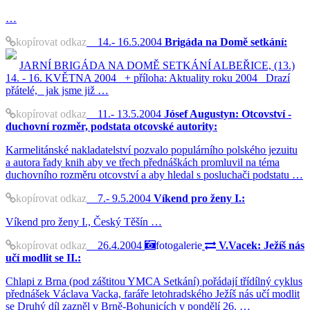
…
kopírovat odkaz
14.- 16.5.2004
Brigáda na Domě setkání:
JARNÍ BRIGÁDA NA DOMĚ SETKÁNÍ ALBEŘICE, (13.)
14. - 16. KVĚTNA 2004 + příloha: Aktuality roku 2004 Drazí
přátelé, jak jsme již …
kopírovat odkaz
11.- 13.5.2004
Jósef Augustyn: Otcovství -
duchovní rozměr, podstata otcovské autority:
Karmelitánské nakladatelství pozvalo populárního polského jezuitu
a autora řady knih aby ve třech přednáškách promluvil na téma
duchovního rozměru otcovství a aby hledal s posluchači podstatu …
kopírovat odkaz
7.- 9.5.2004
Víkend pro ženy I.:
Víkend pro ženy I., Český Těšín …
kopírovat odkaz
26.4.2004
fotogalerie
V.Vacek: Ježíš nás
učí modlit se II.:
Chlapi z Brna (pod záštitou YMCA Setkání) pořádají třídílný cyklus
přednášek Václava Vacka, faráře letohradského Ježíš nás učí modlit
se Druhý díl zazněl v Brně-Bohunicích v pondělí 26. …