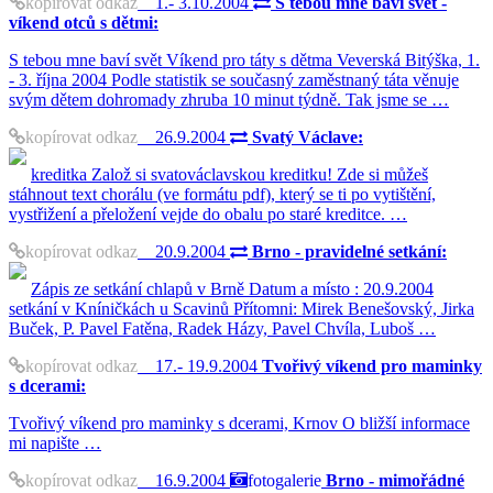
kopírovat odkaz
1.- 3.10.2004
S tebou mne baví svět -
víkend otců s dětmi:
S tebou mne baví svět Víkend pro táty s dětma Veverská Bitýška, 1.
- 3. října 2004 Podle statistik se současný zaměstnaný táta věnuje
svým dětem dohromady zhruba 10 minut týdně. Tak jsme se …
kopírovat odkaz
26.9.2004
Svatý Václave:
kreditka Založ si svatováclavskou kreditku! Zde si můžeš
stáhnout text chorálu (ve formátu pdf), který se ti po vytištění,
vystřižení a přeložení vejde do obalu po staré kreditce. …
kopírovat odkaz
20.9.2004
Brno - pravidelné setkání:
Zápis ze setkání chlapů v Brně Datum a místo : 20.9.2004
setkání v Kníničkách u Scavinů Přítomni: Mirek Benešovský, Jirka
Buček, P. Pavel Fatěna, Radek Házy, Pavel Chvíla, Luboš …
kopírovat odkaz
17.- 19.9.2004
Tvořivý víkend pro maminky
s dcerami:
Tvořivý víkend pro maminky s dcerami, Krnov O bližší informace
mi napište …
kopírovat odkaz
16.9.2004
fotogalerie
Brno - mimořádné