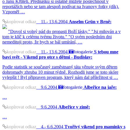
o Janu Křtiteli. Přednášku si ostatně můžete poslechnout v
reportážích nebo se tam alespoň podívat na Ivanovy fotky (dík).
Vzpoměl …
kopírovat odkaz
11.- 13.6.2004
Anselm Grün v Brně:
"Dovol si volný pád do propasti Boží lásky." "Jsi milován a v
tom je klíč k celému tvému životu." "O svém posledním dni
nemedituji proto, že bych se bál umírání, …
kopírovat odkaz
11.- 13.6.2004
fotogalerie
S tebou mne
baví svět - Víkend pro otce s dětmi - Budislav:
Podle statistik se současný zaměstnaný táta věnuje svým dětem
dohromady zhruba 10 minut týdně. Rozhodli jsme se toto skóre
vylepšit ! Byl připraven program, který nám dal příležitost si …
kopírovat odkaz
9.6.2004
fotogalerie
Albeřice na jaře:
…
kopírovat odkaz
9.6.2004
Albeřice v zimě:
…
kopírovat odkaz
4.- 6.6.2004
Tvořivý víkend pro maminky s