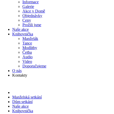
Informace
Galerie
Akce v Domě
Objed­návky
Ceny
Prožili jsme
Naše akce
Knihov­nička
Manželák
Tance
Modlitby
Četba
Audio
Video
Doporu­čujeme
O nás
Kontakty
Manželská setkání
Dům setkání
Naše akce
Knihov­nička