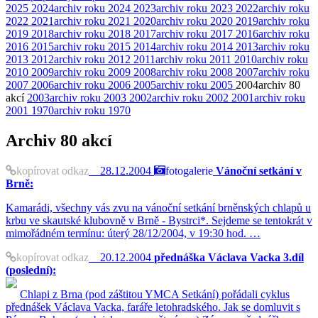
2025
2024
archiv roku 2024
2023
archiv roku 2023
2022
archiv roku
2022
2021
archiv roku 2021
2020
archiv roku 2020
2019
archiv roku
2019
2018
archiv roku 2018
2017
archiv roku 2017
2016
archiv roku
2016
2015
archiv roku 2015
2014
archiv roku 2014
2013
archiv roku
2013
2012
archiv roku 2012
2011
archiv roku 2011
2010
archiv roku
2010
2009
archiv roku 2009
2008
archiv roku 2008
2007
archiv roku
2007
2006
archiv roku 2006
2005
archiv roku 2005
2004
archiv
80
akcí
2003
archiv roku 2003
2002
archiv roku 2002
2001
archiv roku
2001
1970
archiv roku 1970
Archiv
80 akcí
kopírovat odkaz
28.12.2004
fotogalerie
Vánoční setkání v
Brně:
Kamarádi, všechny vás zvu na vánoční setkání brněnských chlapů u
krbu ve skautské klubovně v Brně - Bystrci*. Sejdeme se tentokrát v
mimořádném termínu: úterý 28/12/2004, v 19:30 hod. …
kopírovat odkaz
20.12.2004
přednáška Václava Vacka 3.díl
(poslední):
Chlapi z Brna (pod záštitou YMCA Setkání) pořádali cyklus
přednášek Václava Vacka, faráře letohradského. Jak se domluvit s