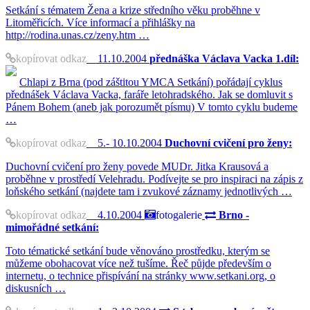
Setkání s tématem Žena a krize středního věku proběhne v
Litoměřicích. Více informací a přihlášky na
http://rodina.unas.cz/zeny.htm …
kopírovat odkaz
11.10.2004
přednáška Václava Vacka 1.díl:
Chlapi z Brna (pod záštitou YMCA Setkání) pořádají cyklus
přednášek Václava Vacka, faráře letohradského. Jak se domluvit s
Pánem Bohem (aneb jak porozumět písmu) V tomto cyklu budeme
…
kopírovat odkaz
5.- 10.10.2004
Duchovní cvičení pro ženy:
Duchovní cvičení pro ženy povede MUDr. Jitka Krausová a
proběhne v prostředí Velehradu. Podívejte se pro inspiraci na zápis z
loňského setkání (najdete tam i zvukové záznamy jednotlivých …
kopírovat odkaz
4.10.2004
fotogalerie
Brno -
mimořádné setkání:
Toto tématické setkání bude věnováno prostředku, kterým se
můžeme obohacovat více než tušíme. Řeč půjde především o
internetu, o technice přispívání na stránky www.setkani.org, o
diskusních …