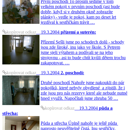
První poschodí To prosím sedíme v tom
velkém pokoji v prvním poschodí (asi bude
dobře, když si v druhém okně zobrazíte
plánky) - vedle je pokoj, kam po deset let
jezdíval k sestřičkám trávit …
kopírovat odkaz
19.3.2004
přízemí a suterén:
Přízemí Sešli jsme po schodech dolů - schody
jsou zde široké, inu jako ve škole. S Petrem
jsme sjeli výtahem a podívali se na jeho
strojovnu - asi to bude chtít kvůli dětem trochu
zakapotovat. …
kopírovat odkaz
19.3.2004
2. poschodí:
Druhé poschodí Nahoře jsme nakoukli do pár
pokojíků, které nebyly obydlené a zjistili, že i
zde jsou pro nás rezervy které ale nebude nutné
hned využít. Napočítali jsme zhruba 50 …
kopírovat odkaz
19.3.2004
půda a
střecha:
Půda a střecha Úplně nahoře je ještě půda
naprosto neuvěřitelně čistá. Inu sestřičky.