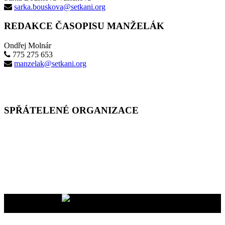
sarka.bouskova@setkani.org
REDAKCE ČASOPISU MANŽELÁK
Ondřej Molnár
775 275 653
manzelak@setkani.org
SPŘÁTELENÉ ORGANIZACE
Vaše dary na účet
2400465447/2010
nám pomáhají uskutečňovat
naše programy pro vás i vaše blízké
YMCA Setkání, 2026