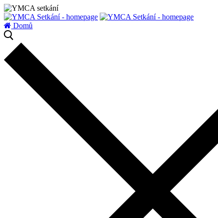
zatížení serveru
Domů