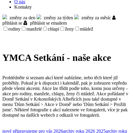
O nás
Kontakty
změny za den
změny za týden
změny za měsíc
přihlásit se
přihlásit se emailem
rodiny
manželé
chlapi
ženy
mládež
YMCA Setkání - naše akce
Prohlédněte si seznam akcí které nabízíme, nebo těch které již
proběhly. Pokud je k dispozici i kalendář, pak je zobrazen vepředu
přede všemi akcemi. Akce lze třídit podle toho, komu jsou určeny -
akce pro rodiny, manžele, chlapy, ženy či mládež. Akce pořádané v
Domě Setkání v Krkonošských Albeřicích jsou také dostupné v
menu 'Dům Setkání > Akce v Domě' nebo 'Dům Setkání > Prožili
jsme'. Některé fotografie z akcí naleznete ve fotogalerii, více je pak
dostupné na dalších webech z odkazů ve fotogalerii.
nové
připravujeme pro vás
2026
archiv roku 2026
2025
archiv roku