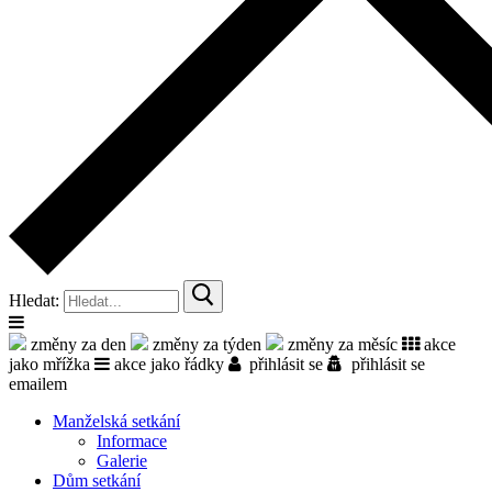
Hledat:
změny za den
změny za týden
změny za měsíc
akce
jako mřížka
akce jako řádky
přihlásit se
přihlásit se
emailem
Manželská setkání
Informace
Galerie
Dům setkání