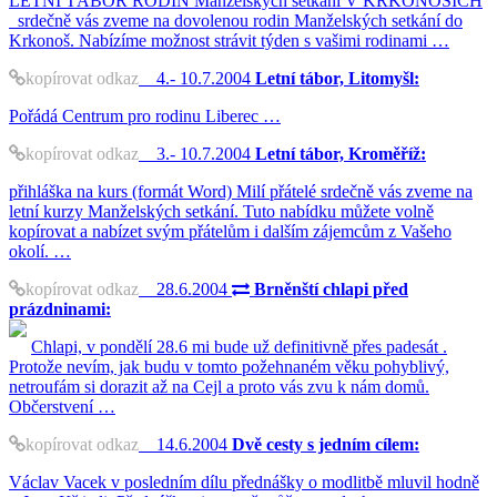
LETNÍ TÁBOR RODIN Manželských setkání V KRKONOŠÍCH
srdečně vás zveme na dovolenou rodin Manželských setkání do
Krkonoš. Nabízíme možnost strávit týden s vašimi rodinami …
kopírovat odkaz
4.- 10.7.2004
Letní tábor, Litomyšl:
Pořádá Centrum pro rodinu Liberec …
kopírovat odkaz
3.- 10.7.2004
Letní tábor, Kroměříž:
přihláška na kurs (formát Word) Milí přátelé srdečně vás zveme na
letní kurzy Manželských setkání. Tuto nabídku můžete volně
kopírovat a nabízet svým přátelům i dalším zájemcům z Vašeho
okolí. …
kopírovat odkaz
28.6.2004
Brněnští chlapi před
prázdninami:
Chlapi, v pondělí 28.6 mi bude už definitivně přes padesát .
Protože nevím, jak budu v tomto požehnaném věku pohyblivý,
netroufám si dorazit až na Cejl a proto vás zvu k nám domů.
Občerstvení …
kopírovat odkaz
14.6.2004
Dvě cesty s jedním cílem:
Václav Vacek v posledním dílu přednášky o modlitbě mluvil hodně