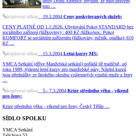
líbily Dolní Albeřice, myslím, že mají právem
toto …
kopírovat odkaz
19.3.2004
Ceny poskytovaných služeb:
CENY PLATNÉ OD 1.1.2026. Ubytování Pokoj STANDARD bez
sociálního zařízení (lůžkoviny) : 400 Kč /lůžko/noc. Pokoj
KOMFORT se sociálním zařízením (lůžkoviny, ručník, osuška): 610
Kč …
kopírovat odkaz
15.3.2004
Letní kurzy MS:
YMCA Setkání (dříve Manželská setkání) pořádá již tradičně, od
roku 1989, týdenní letní kurzy pro manželské páry. Náplní kurzů
jsou přednášky ze širokého okruhu vzájemných vztahů muže a ženy
…
kopírovat odkaz
5.- 7.3.2004
Krize středního věku - víkend
pro ženy:
Krize středního věku - víkend pro ženy, Český Těšín …
SÍDLO SPOLKU
YMCA Setkání
Talichova 53