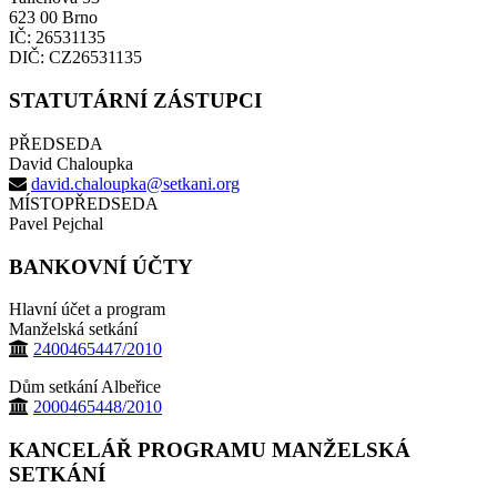
623 00 Brno
IČ: 26531135
DIČ: CZ26531135
STATUTÁRNÍ ZÁSTUPCI
PŘEDSEDA
David Chaloupka
david.chaloupka@setkani.org
MÍSTOPŘEDSEDA
Pavel Pejchal
BANKOVNÍ ÚČTY
Hlavní účet a program
Manželská setkání
2400465447/2010
Dům setkání Albeřice
2000465448/2010
KANCELÁŘ PROGRAMU MANŽELSKÁ
SETKÁNÍ