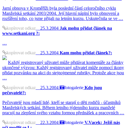
Jarní obnova v Kroměříži byla poslední částí celoročního cyklu
Manželská setkání 2003/2004. Její hlavní náplní bylo obnovení a
rozšíření toho, co jsme přijali na letním kurzu. Uskutečnila se ve …
kopírovat odkaz
25.3.2004
Jak mohu přidat článek na
www.setkani.org ?:
…
kopírovat odkaz
25.3.2004
Kam mohu přidat článek?:
Každý registrovaný uživatel může přidávat komentáře za články
ukončené výzvou: Každý registrovaný uživatel může pomocí ikony
přidat pozvánku na akci do stejnojmenné rubriky. Protože akce jsou
…
kopírovat odkaz
25.3.2004
fotogalerie
Kdo jsou
pečovatelé?:
Pečovatelé jsou mladí lidé, kteří se starají o děti rodičů - účastníků
Manželských setkání. Během letního týdenního kurzu manželé
pracují na zlepšení svého vztahu formou přednášek a pracovních …
kopírovat odkaz
22.3.2004
fotogalerie
V.Vacek: Ježíš nás
učí modlit se I.: