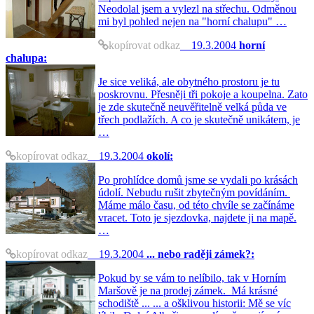
Neodolal jsem a vylezl na střechu. Odměnou
mi byl pohled nejen na "horní chalupu" …
kopírovat odkaz
19.3.2004
horní
chalupa:
Je sice veliká, ale obytného prostoru je tu
poskrovnu. Přesněji tři pokoje a koupelna. Zato
je zde skutečně neuvěřitelně velká půda ve
třech podlažích. A co je skutečně unikátem, je
…
kopírovat odkaz
19.3.2004
okolí:
Po prohlídce domů jsme se vydali po krásách
údolí. Nebudu rušit zbytečným povídáním.
Máme málo času, od této chvíle se začínáme
vracet. Toto je sjezdovka, najdete ji na mapě.
…
kopírovat odkaz
19.3.2004
... nebo raději zámek?:
Pokud by se vám to nelíbilo, tak v Horním
Maršově je na prodej zámek. Má krásné
schodiště ... ... a ošklivou historii: Mě se víc