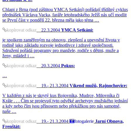
Chlapi z Brna (pod záštitou YMCA Setkání) pořádají třídílný cyklus
přednášek Václava Vacka, faráře letohradského Ježíš nás učí modlit
se První část v pondělí 22. března měla jako téma …
kopírovat odkaz
22.3.2004
YMCA Setkání:
je spolkem zaměřeným na obnovu, zlepšení a upevnění života v
rodině jako základu rozvoje jednotlivce i zdravé společnosti.
Sdružení pořádá programy pro manžele, rodiče s dětmi, muže a
ženy, mládež i …
kopírovat odkaz
20.3.2004
Pokus:
…
kopírovat odkaz
19.- 21.3.2004
Víkend mužů, Rajnochovice:
V každém z nás je skrytý kus Bojovníka, Mudrce, Milovníka či
Krále . . . Čím se projevují tyto odvěké archetypy mužského jednání
a kdy nebo čím jsou přínosem nebo překážkou pro nás samotné,
naše …
kopírovat odkaz
19.- 21.3.2004
fotogalerie
Jarní Obnova,
Frenštát: