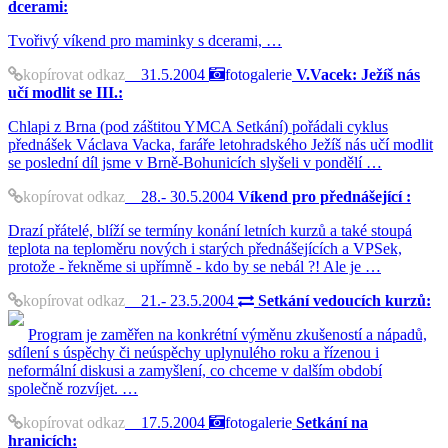
dcerami:
Tvořivý víkend pro maminky s dcerami, …
kopírovat odkaz
31.5.2004
fotogalerie
V.Vacek: Ježíš nás
učí modlit se III.:
Chlapi z Brna (pod záštitou YMCA Setkání) pořádali cyklus
přednášek Václava Vacka, faráře letohradského Ježíš nás učí modlit
se poslední díl jsme v Brně-Bohunicích slyšeli v pondělí …
kopírovat odkaz
28.- 30.5.2004
Víkend pro přednášející :
Drazí přátelé, blíží se termíny konání letních kurzů a také stoupá
teplota na teploměru nových i starých přednášejících a VPSek,
protože - řekněme si upřímně - kdo by se nebál ?! Ale je …
kopírovat odkaz
21.- 23.5.2004
Setkání vedoucích kurzů:
Program je zaměřen na konkrétní výměnu zkušeností a nápadů,
sdílení s úspěchy či neúspěchy uplynulého roku a řízenou i
neformální diskusi a zamyšlení, co chceme v dalším období
společně rozvíjet. …
kopírovat odkaz
17.5.2004
fotogalerie
Setkání na
hranicích: