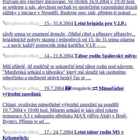
Pozvání pro všechny iniciované. Ve čtvrtek 16.9.2004 v 19:30 hod.
se sejdeme u nás, abychom nechali ve společném vzpomínání doznít
zážitky z iniciace v Nesměři. Budeme moc rádi, přijdete-li pokud …
kopírovat odkaz
15.- 31.8.2004
Letní brigáda pro V.I.P.:
závěr srpna ve znamení demolic, čištění cihel a přípravy přístavby...
brigádnické pobyty skupin i jednotlivců od 15. do 31.srpna zdarma
... a navíc každý pomocník získá kartičku V.I.P. – …
kopírovat odkaz
14.- 21.8.2004
Tábor rodin Spálovský mlýn:
Milí přátelé, již tradičně se uskuteční letní tábor rodin pod názvem:
"Manželská setkání u táboráku" který má sloužit jak osobnímu
odpočinku a možnosti strávit hezký čas se …
kopírovat odkaz
19.7.2004
fotogalerie
Mimořádné
výjezdní zasedání:
Chlapi, svolávám mimořádné výjezdní zasedání na pondělí
19.7.2004 v 19:00 hod. Místem setkání je jako před rokem
restaurace A3 v nákupním středisku MAX (dříve Akát) v Brně-
Bystrci. Přístup je od …
kopírovat odkaz
17.- 24.7.2004
Letní tábor rodin MS v
Krkonoších: