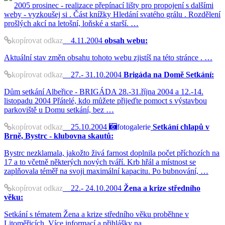
2005 prosinec - realizace přepínací lišty pro propojení s dalšími
weby - vyzkoušej si . Část knížky Hledání svatého grálu . Rozdělení
prošlých akcí na letošní, loňské a starší. …
kopírovat odkaz
4.11.2004
obsah webu:
Aktuální stav změn obsahu tohoto webu zjistíš na této stránce . …
kopírovat odkaz
27.- 31.10.2004
Brigáda na Domě Setkání:
Dům setkání Albeřice - BRIGÁDA 28.-31.října 2004 a 12.-14.
listopadu 2004 Přátelé, kdo můžete přijeďte pomoct s výstavbou
parkoviště u Domu setkání, bez …
kopírovat odkaz
25.10.2004
fotogalerie
Setkání chlapů v
Brně, Bystrc - klubovna skautů:
Bystrc nezklamala, jakožto živá farnost doplnila počet příchozích na
17 a to včetně některých nových tváří. Krb hřál a místnost se
zaplňovala téměř na svoji maximální kapacitu. Po bubnování, …
kopírovat odkaz
22.- 24.10.2004
Žena a krize středního
věku:
Setkání s tématem Žena a krize středního věku proběhne v
Litoměřicích. Více informací a přihlášky na