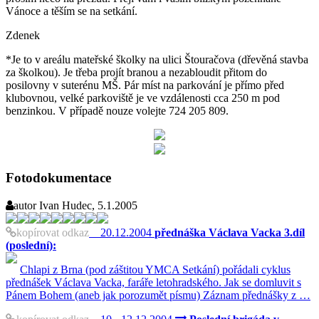
Vánoce a těším se na setkání.
Zdenek
*Je to v areálu mateřské školky na ulici Štouračova (dřevěná stavba
za školkou). Je třeba projít branou a nezabloudit přitom do
posilovny v suterénu MŠ. Pár míst na parkování je přímo před
klubovnou, velké parkoviště je ve vzdálenosti cca 250 m pod
benzinkou. V případě nouze volejte 724 205 809.
Fotodokumentace
autor
Ivan Hudec, 5.1.2005
kopírovat odkaz
20.12.2004
přednáška Václava Vacka 3.díl
(poslední):
Chlapi z Brna (pod záštitou YMCA Setkání) pořádali cyklus
přednášek Václava Vacka, faráře letohradského. Jak se domluvit s
Pánem Bohem (aneb jak porozumět písmu) Záznam přednášky z …