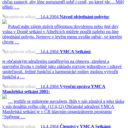
občas zastavit, aby lépe porozuměl sobě i cestě, po které jde… Milý
příteli, …
kopírovat odkaz
14.4.2004
Návod objednání pobytu:
Pokud máte zájem strávit příjemnou dovolenou nebo jiné dny
volna v Domě setkání v Albeřicích můžete použít našeho on-line
objednání pobytu. Nejprve v levém menu zvolíte měsíc, ve kterém
chcete …
kopírovat odkaz
14.4.2004
YMCA Setkání:
je občanským sdružením zaměřeným na obnovu, zlepšení a
upevnění života v rodině jako základu rozvoje jednotlivce i zdravé
společnosti. Jedině funkční a harmonické rodiny mohou vytvořit
funkční a …
kopírovat odkaz
14.4.2004
Výroční zpráva YMCA
Manželská setkání 2001:
… jestliže se milujeme navzájem, Bůh v nás zůstává a jeho láska
v nás dosáhla svého cíle. (1J 4,12) Občanské sdružení YMCA
Manželská setkání je v ČR hlavním organizátorem programu
“Spějeme …
kopírovat odkaz
14.4.2004
Členství v YMCA Setkání: