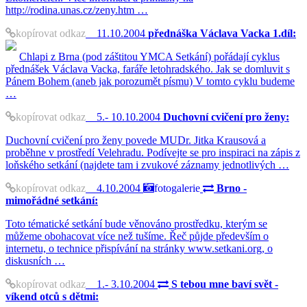
http://rodina.unas.cz/zeny.htm …
kopírovat odkaz
11.10.2004
přednáška Václava Vacka 1.díl:
Chlapi z Brna (pod záštitou YMCA Setkání) pořádají cyklus
přednášek Václava Vacka, faráře letohradského. Jak se domluvit s
Pánem Bohem (aneb jak porozumět písmu) V tomto cyklu budeme
…
kopírovat odkaz
5.- 10.10.2004
Duchovní cvičení pro ženy:
Duchovní cvičení pro ženy povede MUDr. Jitka Krausová a
proběhne v prostředí Velehradu. Podívejte se pro inspiraci na zápis z
loňského setkání (najdete tam i zvukové záznamy jednotlivých …
kopírovat odkaz
4.10.2004
fotogalerie
Brno -
mimořádné setkání:
Toto tématické setkání bude věnováno prostředku, kterým se
můžeme obohacovat více než tušíme. Řeč půjde především o
internetu, o technice přispívání na stránky www.setkani.org, o
diskusních …
kopírovat odkaz
1.- 3.10.2004
S tebou mne baví svět -
víkend otců s dětmi: