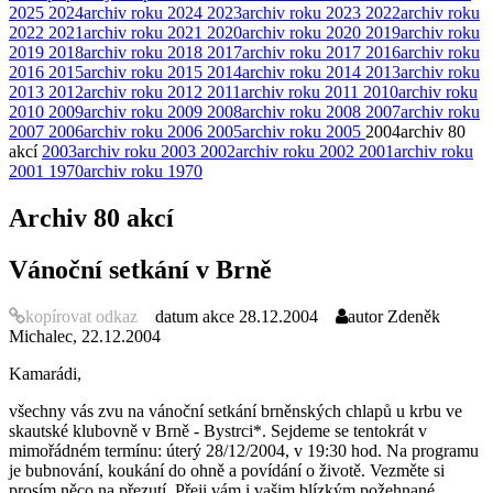
2025
2024
archiv roku 2024
2023
archiv roku 2023
2022
archiv roku
2022
2021
archiv roku 2021
2020
archiv roku 2020
2019
archiv roku
2019
2018
archiv roku 2018
2017
archiv roku 2017
2016
archiv roku
2016
2015
archiv roku 2015
2014
archiv roku 2014
2013
archiv roku
2013
2012
archiv roku 2012
2011
archiv roku 2011
2010
archiv roku
2010
2009
archiv roku 2009
2008
archiv roku 2008
2007
archiv roku
2007
2006
archiv roku 2006
2005
archiv roku 2005
2004
archiv
80
akcí
2003
archiv roku 2003
2002
archiv roku 2002
2001
archiv roku
2001
1970
archiv roku 1970
Archiv
80 akcí
Vánoční setkání v Brně
kopírovat odkaz
datum akce
28.12.2004
autor
Zdeněk
Michalec, 22.12.2004
Kamarádi,
všechny vás zvu na vánoční setkání brněnských chlapů u krbu ve
skautské klubovně v Brně - Bystrci*. Sejdeme se tentokrát v
mimořádném termínu: úterý 28/12/2004, v 19:30 hod. Na programu
je bubnování, koukání do ohně a povídání o životě. Vezměte si
prosím něco na přezutí. Přeji vám i vašim blízkým požehnané