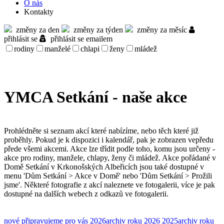
O nás
Kontakty
změny za den
změny za týden
změny za měsíc
přihlásit se
přihlásit se emailem
rodiny
manželé
chlapi
ženy
mládež
YMCA Setkání - naše akce
Prohlédněte si seznam akcí které nabízíme, nebo těch které již
proběhly. Pokud je k dispozici i kalendář, pak je zobrazen vepředu
přede všemi akcemi. Akce lze třídit podle toho, komu jsou určeny -
akce pro rodiny, manžele, chlapy, ženy či mládež. Akce pořádané v
Domě Setkání v Krkonošských Albeřicích jsou také dostupné v
menu 'Dům Setkání > Akce v Domě' nebo 'Dům Setkání > Prožili
jsme'. Některé fotografie z akcí naleznete ve fotogalerii, více je pak
dostupné na dalších webech z odkazů ve fotogalerii.
nové
připravujeme pro vás
2026
archiv roku 2026
2025
archiv roku