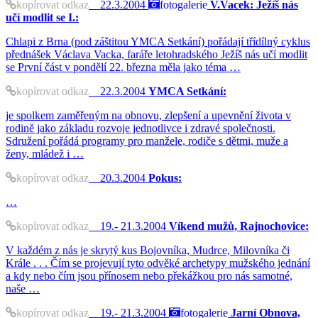
kopírovat odkaz
22.3.2004
fotogalerie
V.Vacek: Ježíš nás
učí modlit se I.:
Chlapi z Brna (pod záštitou YMCA Setkání) pořádají třídílný cyklus
přednášek Václava Vacka, faráře letohradského Ježíš nás učí modlit
se První část v pondělí 22. března měla jako téma …
kopírovat odkaz
22.3.2004
YMCA Setkání:
je spolkem zaměřeným na obnovu, zlepšení a upevnění života v
rodině jako základu rozvoje jednotlivce i zdravé společnosti.
Sdružení pořádá programy pro manžele, rodiče s dětmi, muže a
ženy, mládež i …
kopírovat odkaz
20.3.2004
Pokus:
…
kopírovat odkaz
19.- 21.3.2004
Víkend mužů, Rajnochovice:
V každém z nás je skrytý kus Bojovníka, Mudrce, Milovníka či
Krále . . . Čím se projevují tyto odvěké archetypy mužského jednání
a kdy nebo čím jsou přínosem nebo překážkou pro nás samotné,
naše …
kopírovat odkaz
19.- 21.3.2004
fotogalerie
Jarní Obnova,