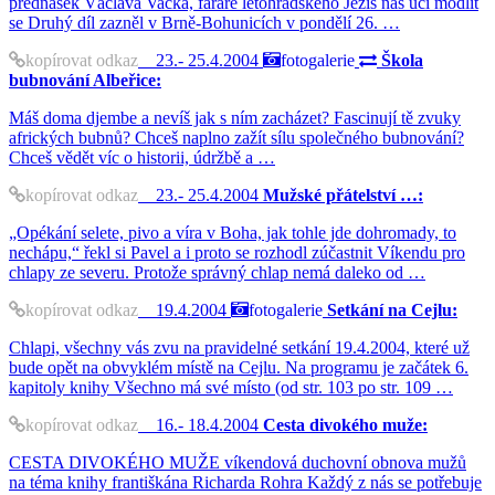
přednášek Václava Vacka, faráře letohradského Ježíš nás učí modlit
se Druhý díl zazněl v Brně-Bohunicích v pondělí 26. …
kopírovat odkaz
23.- 25.4.2004
fotogalerie
Škola
bubnování Albeřice:
Máš doma djembe a nevíš jak s ním zacházet? Fascinují tě zvuky
afrických bubnů? Chceš naplno zažít sílu společného bubnování?
Chceš vědět víc o historii, údržbě a …
kopírovat odkaz
23.- 25.4.2004
Mužské přátelství …:
„Opékání selete, pivo a víra v Boha, jak tohle jde dohromady, to
nechápu,“ řekl si Pavel a i proto se rozhodl zúčastnit Víkendu pro
chlapy ze severu. Protože správný chlap nemá daleko od …
kopírovat odkaz
19.4.2004
fotogalerie
Setkání na Cejlu:
Chlapi, všechny vás zvu na pravidelné setkání 19.4.2004, které už
bude opět na obvyklém místě na Cejlu. Na programu je začátek 6.
kapitoly knihy Všechno má své místo (od str. 103 po str. 109 …
kopírovat odkaz
16.- 18.4.2004
Cesta divokého muže:
CESTA DIVOKÉHO MUŽE víkendová duchovní obnova mužů
na téma knihy františkána Richarda Rohra Každý z nás se potřebuje