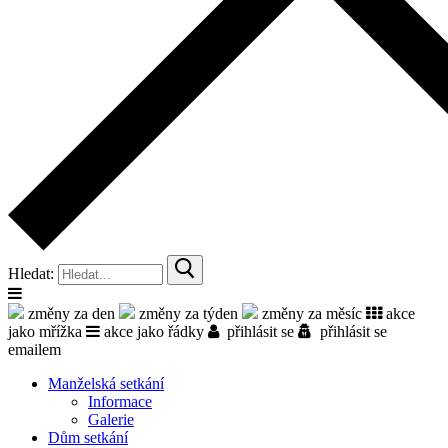
Hledat:
změny za den
změny za týden
změny za měsíc
akce
jako mřížka
akce jako řádky
přihlásit se
přihlásit se
emailem
Manželská setkání
Informace
Galerie
Dům setkání