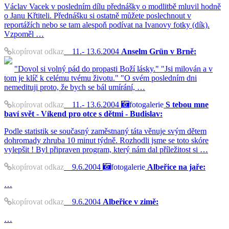
Václav Vacek v posledním dílu přednášky o modlitbě mluvil hodně
o Janu Křtiteli. Přednášku si ostatně můžete poslechnout v
reportážích nebo se tam alespoň podívat na Ivanovy fotky (dík).
Vzpoměl …
kopírovat odkaz
11.- 13.6.2004
Anselm Grün v Brně:
"Dovol si volný pád do propasti Boží lásky." "Jsi milován a v
tom je klíč k celému tvému životu." "O svém posledním dni
nemedituji proto, že bych se bál umírání, …
kopírovat odkaz
11.- 13.6.2004
fotogalerie
S tebou mne
baví svět - Víkend pro otce s dětmi - Budislav:
Podle statistik se současný zaměstnaný táta věnuje svým dětem
dohromady zhruba 10 minut týdně. Rozhodli jsme se toto skóre
vylepšit ! Byl připraven program, který nám dal příležitost si …
kopírovat odkaz
9.6.2004
fotogalerie
Albeřice na jaře:
…
kopírovat odkaz
9.6.2004
Albeřice v zimě:
…