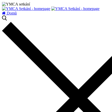
zatížení serveru
Domů