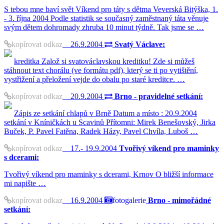
S tebou mne baví svět Víkend pro táty s dětma Veverská Bitýška, 1.
- 3. října 2004 Podle statistik se současný zaměstnaný táta věnuje
svým dětem dohromady zhruba 10 minut týdně. Tak jsme se …
kopírovat odkaz
26.9.2004
Svatý Václave:
kreditka Založ si svatováclavskou kreditku! Zde si můžeš
stáhnout text chorálu (ve formátu pdf), který se ti po vytištění,
vystřižení a přeložení vejde do obalu po staré kreditce. …
kopírovat odkaz
20.9.2004
Brno - pravidelné setkání:
Zápis ze setkání chlapů v Brně Datum a místo : 20.9.2004
setkání v Kníničkách u Scavinů Přítomni: Mirek Benešovský, Jirka
Buček, P. Pavel Fatěna, Radek Házy, Pavel Chvíla, Luboš …
kopírovat odkaz
17.- 19.9.2004
Tvořivý víkend pro maminky
s dcerami:
Tvořivý víkend pro maminky s dcerami, Krnov O bližší informace
mi napište …
kopírovat odkaz
16.9.2004
fotogalerie
Brno - mimořádné
setkání: