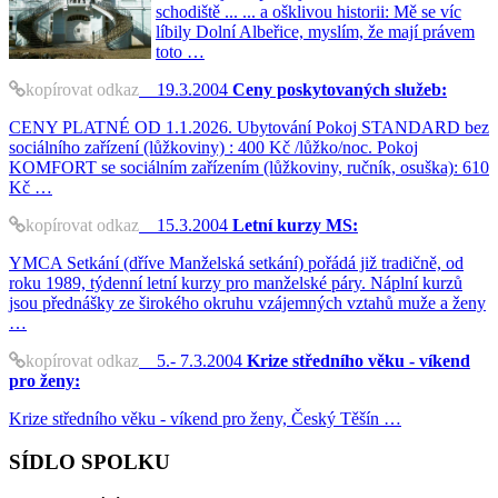
schodiště ... ... a ošklivou historii: Mě se víc
líbily Dolní Albeřice, myslím, že mají právem
toto …
kopírovat odkaz
19.3.2004
Ceny poskytovaných služeb:
CENY PLATNÉ OD 1.1.2026. Ubytování Pokoj STANDARD bez
sociálního zařízení (lůžkoviny) : 400 Kč /lůžko/noc. Pokoj
KOMFORT se sociálním zařízením (lůžkoviny, ručník, osuška): 610
Kč …
kopírovat odkaz
15.3.2004
Letní kurzy MS:
YMCA Setkání (dříve Manželská setkání) pořádá již tradičně, od
roku 1989, týdenní letní kurzy pro manželské páry. Náplní kurzů
jsou přednášky ze širokého okruhu vzájemných vztahů muže a ženy
…
kopírovat odkaz
5.- 7.3.2004
Krize středního věku - víkend
pro ženy:
Krize středního věku - víkend pro ženy, Český Těšín …
SÍDLO SPOLKU