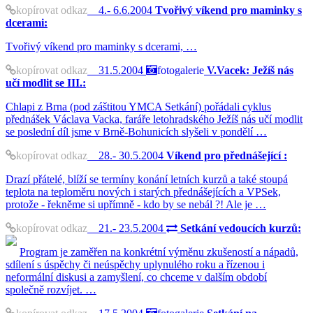
kopírovat odkaz
4.- 6.6.2004
Tvořivý víkend pro maminky s
dcerami:
Tvořivý víkend pro maminky s dcerami, …
kopírovat odkaz
31.5.2004
fotogalerie
V.Vacek: Ježíš nás
učí modlit se III.:
Chlapi z Brna (pod záštitou YMCA Setkání) pořádali cyklus
přednášek Václava Vacka, faráře letohradského Ježíš nás učí modlit
se poslední díl jsme v Brně-Bohunicích slyšeli v pondělí …
kopírovat odkaz
28.- 30.5.2004
Víkend pro přednášející :
Drazí přátelé, blíží se termíny konání letních kurzů a také stoupá
teplota na teploměru nových i starých přednášejících a VPSek,
protože - řekněme si upřímně - kdo by se nebál ?! Ale je …
kopírovat odkaz
21.- 23.5.2004
Setkání vedoucích kurzů:
Program je zaměřen na konkrétní výměnu zkušeností a nápadů,
sdílení s úspěchy či neúspěchy uplynulého roku a řízenou i
neformální diskusi a zamyšlení, co chceme v dalším období
společně rozvíjet. …