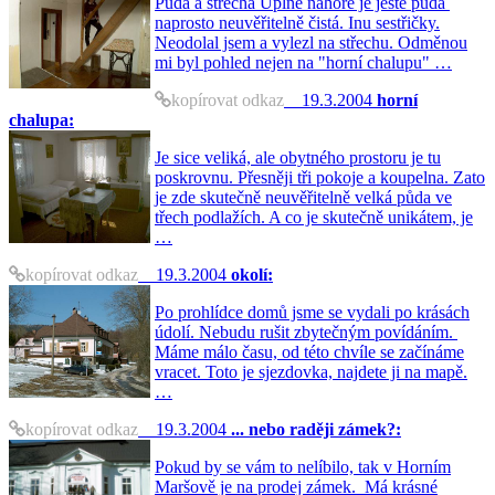
Půda a střecha Úplně nahoře je ještě půda
naprosto neuvěřitelně čistá. Inu sestřičky.
Neodolal jsem a vylezl na střechu. Odměnou
mi byl pohled nejen na "horní chalupu" …
kopírovat odkaz
19.3.2004
horní
chalupa:
Je sice veliká, ale obytného prostoru je tu
poskrovnu. Přesněji tři pokoje a koupelna. Zato
je zde skutečně neuvěřitelně velká půda ve
třech podlažích. A co je skutečně unikátem, je
…
kopírovat odkaz
19.3.2004
okolí:
Po prohlídce domů jsme se vydali po krásách
údolí. Nebudu rušit zbytečným povídáním.
Máme málo času, od této chvíle se začínáme
vracet. Toto je sjezdovka, najdete ji na mapě.
…
kopírovat odkaz
19.3.2004
... nebo raději zámek?:
Pokud by se vám to nelíbilo, tak v Horním
Maršově je na prodej zámek. Má krásné