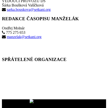
VEDOUCÍ PROVOZU DS
Šárka Boušková Vašíčková
sarka.bouskova@setkani.org
REDAKCE ČASOPISU MANŽELÁK
Ondřej Molnár
775 275 653
manzelak@setkani.org
SPŘÁTELENÉ ORGANIZACE
Vaše dary na účet
2400465447/2010
nám pomáhají uskutečňovat
naše programy pro vás i vaše blízké
YMCA Setkání, 2026