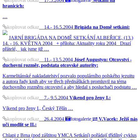
kopírovat odkaz
17.5.2004
fotogalerie
Setkání na
hranicích:
…
kopírovat odkaz
14.- 16.5.2004
Brigáda na Domě setkání:
JARNÍ BRIGÁDA NA DOMĚ SETKÁNÍ ALBEŘICE, (13.)
14. - 16. KVĚTNA 2004 + příloha: Aktuality roku 2004 Drazí
přátelé, jak jsme již …
kopírovat odkaz
11.- 13.5.2004
Jósef Augustyn: Otcovství -
duchovní rozměr, podstata otcovské autority:
Karmelitánské nakladatelství pozvalo populárního polského jezuitu
a autora řady knih aby ve třech přednáškách promluvil na téma
duchovního rozměru otcovství a aby hledal s posluchači podstatu …
kopírovat odkaz
7.- 9.5.2004
Víkend pro ženy I.:
Víkend pro ženy I., Český Těšín …
kopírovat odkaz
26.4.2004
fotogalerie
V.Vacek: Ježíš nás
učí modlit se II.:
Chlapi z Brna (pod záštitou YMCA Setkání) pořádají třídílný cyklus