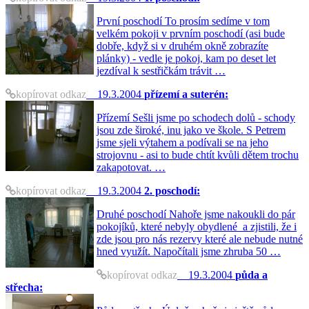
První poschodí To prosím sedíme v tom
velkém pokoji v prvním poschodí (asi bude
dobře, když si v druhém okně zobrazíte
plánky) - vedle je pokoj, kam po deset let
jezdíval k sestřičkám trávit …
kopírovat odkaz
19.3.2004
přízemí a suterén:
Přízemí Sešli jsme po schodech dolů - schody
jsou zde široké, inu jako ve škole. S Petrem
jsme sjeli výtahem a podívali se na jeho
strojovnu - asi to bude chtít kvůli dětem trochu
zakapotovat. …
kopírovat odkaz
19.3.2004
2. poschodí:
Druhé poschodí Nahoře jsme nakoukli do pár
pokojíků, které nebyly obydlené a zjistili, že i
zde jsou pro nás rezervy které ale nebude nutné
hned využít. Napočítali jsme zhruba 50 …
kopírovat odkaz
19.3.2004
půda a
střecha: