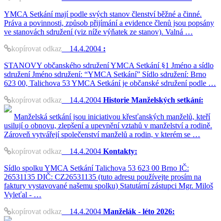
YMCA Setkání mají podle svých stanov členství běžné a činné.
Práva a povinnosti, způsob přijímání a evidence členů jsou popsány
ve stanovách sdružení (viz níže výňatek ze stanov). Valná …
kopírovat odkaz
14.4.2004
:
STANOVY občanského sdružení YMCA Setkání §1 Jméno a sídlo
sdružení Jméno sdružení: “YMCA Setkání” Sídlo sdružení: Brno
623 00, Talichova 53 YMCA Setkání je občanské sdružení podle …
kopírovat odkaz
14.4.2004
Historie Manželských setkání:
Manželská setkání jsou iniciativou křesťanských manželů, kteří
usilují o obnovu, zlepšení a upevnění vztahů v manželství a rodině.
Zároveň vytvářejí společenství manželů a rodin, v kterém se …
kopírovat odkaz
14.4.2004
Kontakty:
Sídlo spolku YMCA Setkání Talichova 53 623 00 Brno IČ:
26531135 DIČ: CZ26531135 (tuto adresu používejte prosím na
faktury vystavované našemu spolku) Statutární zástupci Mgr. Miloš
Vyleťal - …
kopírovat odkaz
14.4.2004
Manželák - léto 2026: