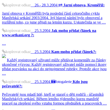
kopírovat odkaz
26.- 28.3.2004
Jarní obnova, Kroměříž:
Jarní obnova v Kroměříži byla poslední částí celoročního cyklu
Manželská setkání 2003/2004. Její hlavní náplní bylo obnovení a
rozšíření toho, co jsme přijali na letním kurzu. Uskutečnila se ve …
kopírovat odkaz
25.3.2004
Jak mohu přidat článek na
www.setkani.org ?:
…
kopírovat odkaz
25.3.2004
Kam mohu přidat článek?:
Každý registrovaný uživatel může přidávat komentáře za články
ukončené výzvou: Každý registrovaný uživatel může pomocí ikony
přidat pozvánku na akci do stejnojmenné rubriky. Protože akce jsou
…
kopírovat odkaz
25.3.2004
fotogalerie
Kdo jsou
pečovatelé?:
Pečovatelé jsou mladí lidé, kteří se starají o děti rodičů - účastníků
Manželských setkání. Během letního týdenního kurzu manželé
pracují na zlepšení svého vztahu formou přednášek a pracovních …