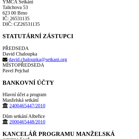
YMCA Setkání
Talichova 53
623 00 Brno
IČ: 26531135
DIČ: CZ26531135
STATUTÁRNÍ ZÁSTUPCI
PŘEDSEDA
David Chaloupka
david.chaloupka@setkani.org
MÍSTOPŘEDSEDA
Pavel Pejchal
BANKOVNÍ ÚČTY
Hlavní účet a program
Manželská setkání
2400465447/2010
Dům setkání Albeřice
2000465448/2010
KANCELÁŘ PROGRAMU MANŽELSKÁ