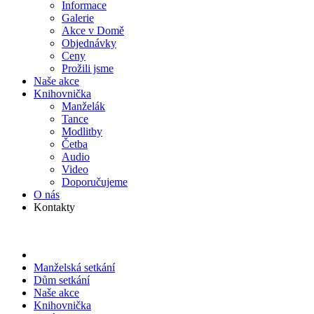
Informace
Galerie
Akce v Domě
Objed­návky
Ceny
Prožili jsme
Naše akce
Knihov­nička
Manželák
Tance
Modlitby
Četba
Audio
Video
Doporu­čujeme
O nás
Kontakty
Manželská setkání
Dům setkání
Naše akce
Knihov­nička