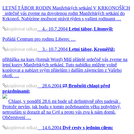
LETNÍ TÁBOR RODIN Manželských setkání V KRKONOŠÍCH
srdečně vás zveme na dovolenou rodin Manželských setkání do
Krkonoš. Nabízíme možnost strávit týden s vašimi rodinami …
kopírovat odkaz
4.- 10.7.2004
Letní tábor, Litomyšl:
Pořádá Centrum pro rodinu Liberec …
kopírovat odkaz
3.- 10.7.2004
Letní tábor, Kroměříž:
přihláška na kurs (formát Word) Milí přátelé srdečně vás zveme na
letní kurzy Manželských setkání. Tuto nabídku můžete volně
kopírovat a nabízet svým přátelům i dalším zájemcům z Vašeho
okolí. …
kopírovat odkaz
28.6.2004
Brněnští chlapi před
prázdninami:
Chlapi, v pondělí 28.6 mi bude už definitivně přes padesát .
Protože nevím, jak budu v tomto požehnaném věku pohyblivý,
netroufám si dorazit až na Cejl a proto vás zvu k nám domů.
Občerstvení …
kopírovat odkaz
14.6.2004
Dvě cesty s jedním cílem: