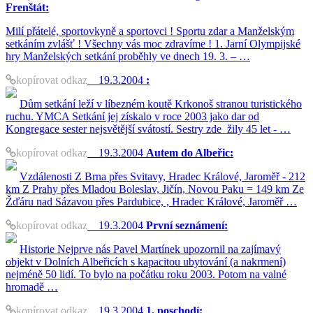
Frenštát:
Milí přátelé, sportovkyně a sportovci ! Sportu zdar a Manželským
setkáním zvlášť ! Všechny vás moc zdravíme ! 1. Jarní Olympijské
hry Manželských setkání proběhly ve dnech 19. 3. – …
kopírovat odkaz
19.3.2004
:
Dům setkání leží v líbezném koutě Krkonoš stranou turistického
ruchu. YMCA Setkání jej získalo v roce 2003 jako dar od
Kongregace sester nejsvětější svátostí. Sestry zde žily 45 let - …
kopírovat odkaz
19.3.2004
Autem do Albeřic:
Vzdálenosti Z Brna přes Svitavy, Hradec Králové, Jaroměř - 212
km Z Prahy přes Mladou Boleslav, Jičín, Novou Paku = 149 km Ze
Žďáru nad Sázavou přes Pardubice, , Hradec Králové, Jaroměř …
kopírovat odkaz
19.3.2004
První seznámení:
Historie Nejprve nás Pavel Martínek upozornil na zajímavý
objekt v Dolních Albeřicích s kapacitou ubytování (a nakrmení)
nejméně 50 lidí. To bylo na počátku roku 2003. Potom na valné
hromadě …
kopírovat odkaz
19.3.2004
1. poschodí: