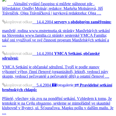
Aktuální vydání časopisu si můžete stáhnout zde .
šéfredaktor: Ondřej Molnár; redakce: Markéta Molnárová, Jiří
Trávníček, Olga Trávníčková | jazyková redaktorka: Olga …
kopírovat odkaz
14.4.2004
servery s obdobným zaměřením:
manželé, rodina www.mstretnutia.sk stránky Manželských setkání
na Slovensku www.familia.cz stránky sesterské YMCA Familia;
také oni využívají ve své činnosti program Manželských setkání a
…
kopírovat odkaz
14.4.2004
YMCA Setkání, občanské
sdružení:
YMCA Setkání je občanské sdružení. Tvoří je podle stanov
výkonný výbor, činní členové (organizátoři, lektoři, vedoucí páry
skupin, vedoucí pečovatelé a pečovatelé dětí) a ostatní členové …
kopírovat odkaz
5.4.2004
fotogalerie
Pravidelné setkání
brněnských chlapů:
Přátelé, všechny vás zvu na pondělní setkání. Vzhledem k tomu, že
tentokrát je na Cejlu obsazeno, sejdeme se mimořádně ve skautské
klubovně v Bystrci, ul. Šťouračova. Mapku pošlu v dalším mailu. Je
…