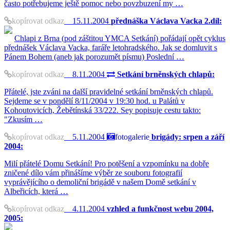
často potřebujeme ještě pomoc nebo povzbuzení my …
kopírovat odkaz
15.11.2004
přednáška Václava Vacka 2.díl:
Chlapi z Brna (pod záštitou YMCA Setkání) pořádají opět cyklus
přednášek Václava Vacka, faráře letohradského. Jak se domluvit s
Pánem Bohem (aneb jak porozumět písmu) Poslední …
kopírovat odkaz
8.11.2004
Setkání brněnských chlapů:
Přátelé, jste zváni na další pravidelné setkání brněnských chlapů.
Sejdeme se v pondělí 8/11/2004 v 19:30 hod. u Palátů v
Kohoutovicích, Žebětínská 33/222. Sey popisuje cestu takto:
"Zkusím …
kopírovat odkaz
5.11.2004
fotogalerie
brigády: srpen a září
2004:
Milí přátelé Domu Setkání! Pro potěšení a vzpomínku na dobře
zničené dílo vám přinášíme výběr ze souboru fotografií
vyprávějícího o demoliční brigádě v našem Domě setkání v
Albeřicích, která …
kopírovat odkaz
4.11.2004
vzhled a funkčnost webu 2004,
2005: