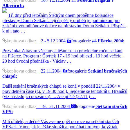
kopírovat odkaz
10.- 12.12.2004
Poslední brigáda v
Albeřicích:
Tři dny před letošním Štědrým dnem proběhne kolaudace
přestavby Domu Setkání. Její úspěšný průběh je podmínkou pro
získání dvoumiliónové dotace na přestavbu Domu Setkání. Přispěla
k ní i tato …
kopírovat odkaz
2.- 5.12.2004
fotogalerie
Fišerka 2004:
Pozvánka Zdravím všechny a těším se na pravidelné roční setkání
na Fišerce. Program : Čtvrtek 17 - 19 hod příjezd , 19 hod večeře ,
20 hod úvodní přednáška - Václav …
kopírovat odkaz
22.11.2004
fotogalerie
Setkání brněnských
chlapů:
Další setkání brněnských chlapů se koná v pondělí 22/11/2004 v
pravidelném čase (t.j. v 19:30 hod.). Sejdeme se tentokrát u Hranáčů
(viz následující pozvánka): ... Ale příště (22.11.) …
kopírovat odkaz
19.- 21.11.2004
fotogalerie
Setkání starších
VPS:
Milí přátelé, srdečně Vás zveme opět po roce na setkání starších
VPS-ek. Víme jak je těžké sloužit a pomáhat druhým, když tak