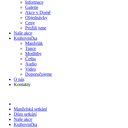
Informace
Galerie
Akce v Domě
Objed­návky
Ceny
Prožili jsme
Naše akce
Knihov­nička
Manželák
Tance
Modlitby
Četba
Audio
Video
Doporu­čujeme
O nás
Kontakty
Manželská setkání
Dům setkání
Naše akce
Knihov­nička