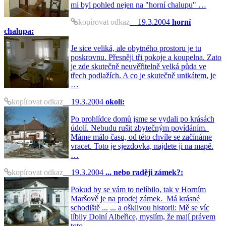
mi byl pohled nejen na "horní chalupu" …
kopírovat odkaz
19.3.2004
horní
chalupa:
Je sice veliká, ale obytného prostoru je tu
poskrovnu. Přesněji tři pokoje a koupelna. Zato
je zde skutečně neuvěřitelně velká půda ve
třech podlažích. A co je skutečně unikátem, je
…
kopírovat odkaz
19.3.2004
okolí:
Po prohlídce domů jsme se vydali po krásách
údolí. Nebudu rušit zbytečným povídáním.
Máme málo času, od této chvíle se začínáme
vracet. Toto je sjezdovka, najdete ji na mapě.
…
kopírovat odkaz
19.3.2004
... nebo raději zámek?:
Pokud by se vám to nelíbilo, tak v Horním
Maršově je na prodej zámek. Má krásné
schodiště ... ... a ošklivou historii: Mě se víc
líbily Dolní Albeřice, myslím, že mají právem
toto …