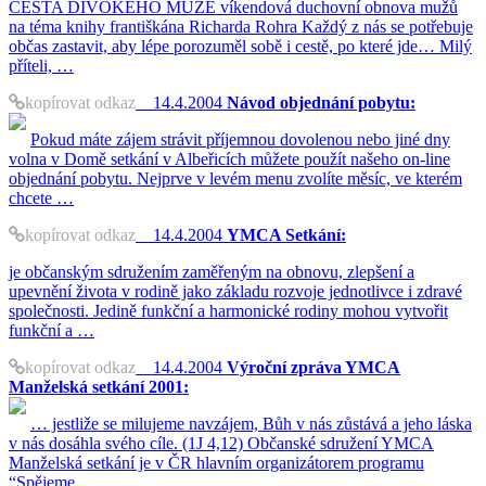
CESTA DIVOKÉHO MUŽE víkendová duchovní obnova mužů
na téma knihy františkána Richarda Rohra Každý z nás se potřebuje
občas zastavit, aby lépe porozuměl sobě i cestě, po které jde… Milý
příteli, …
kopírovat odkaz
14.4.2004
Návod objednání pobytu:
Pokud máte zájem strávit příjemnou dovolenou nebo jiné dny
volna v Domě setkání v Albeřicích můžete použít našeho on-line
objednání pobytu. Nejprve v levém menu zvolíte měsíc, ve kterém
chcete …
kopírovat odkaz
14.4.2004
YMCA Setkání:
je občanským sdružením zaměřeným na obnovu, zlepšení a
upevnění života v rodině jako základu rozvoje jednotlivce i zdravé
společnosti. Jedině funkční a harmonické rodiny mohou vytvořit
funkční a …
kopírovat odkaz
14.4.2004
Výroční zpráva YMCA
Manželská setkání 2001:
… jestliže se milujeme navzájem, Bůh v nás zůstává a jeho láska
v nás dosáhla svého cíle. (1J 4,12) Občanské sdružení YMCA
Manželská setkání je v ČR hlavním organizátorem programu
“Spějeme …