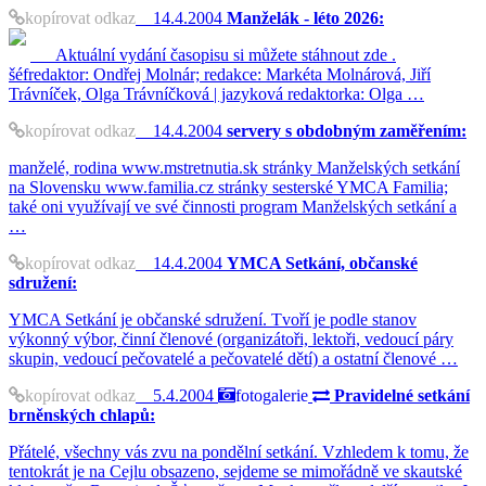
kopírovat odkaz
14.4.2004
Manželák - léto 2026:
Aktuální vydání časopisu si můžete stáhnout zde .
šéfredaktor: Ondřej Molnár; redakce: Markéta Molnárová, Jiří
Trávníček, Olga Trávníčková | jazyková redaktorka: Olga …
kopírovat odkaz
14.4.2004
servery s obdobným zaměřením:
manželé, rodina www.mstretnutia.sk stránky Manželských setkání
na Slovensku www.familia.cz stránky sesterské YMCA Familia;
také oni využívají ve své činnosti program Manželských setkání a
…
kopírovat odkaz
14.4.2004
YMCA Setkání, občanské
sdružení:
YMCA Setkání je občanské sdružení. Tvoří je podle stanov
výkonný výbor, činní členové (organizátoři, lektoři, vedoucí páry
skupin, vedoucí pečovatelé a pečovatelé dětí) a ostatní členové …
kopírovat odkaz
5.4.2004
fotogalerie
Pravidelné setkání
brněnských chlapů:
Přátelé, všechny vás zvu na pondělní setkání. Vzhledem k tomu, že
tentokrát je na Cejlu obsazeno, sejdeme se mimořádně ve skautské