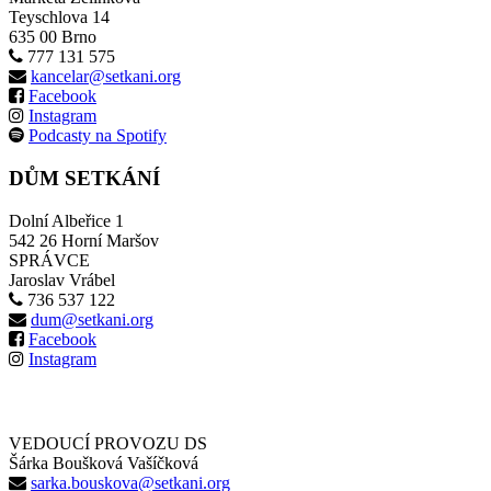
Teyschlova 14
635 00 Brno
777 131 575
kancelar@setkani.org
Facebook
Instagram
Podcasty na Spotify
DŮM SETKÁNÍ
Dolní Albeřice 1
542 26 Horní Maršov
SPRÁVCE
Jaroslav Vrábel
736 537 122
dum@setkani.org
Facebook
Instagram
VEDOUCÍ PROVOZU DS
Šárka Boušková Vašíčková
sarka.bouskova@setkani.org