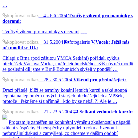
…
kopírovat odkaz
4.- 6.6.2004
Tvořivý víkend pro maminky s
dcerami:
Tvořivý víkend pro maminky s dcerami, …
kopírovat odkaz
31.5.2004
fotogalerie
V.Vacek: Ježíš nás
učí modlit se III.:
Chlapi z Brna (pod záštitou YMCA Setkání) pořádali cyklus
přednášek Václava Vacka, faráře letohradského Ježíš nás učí modlit
se poslední díl jsme v Brně-Bohunicích slyšeli v pondělí …
kopírovat odkaz
28.- 30.5.2004
Víkend pro přednášející :
Drazí přátelé, blíží se termíny konání letních kurzů a také stoupá
teplota na teploměru nových i starých přednášejících a VPSek,
protože - řekněme si upřímně - kdo by se nebál ?! Ale je …
kopírovat odkaz
21.- 23.5.2004
Setkání vedoucích kurzů:
Program je zaměřen na konkrétní výměnu zkušeností a nápadů,
sdílení s úspěchy či neúspěchy uplynulého roku a řízenou i
neformální diskusi a zamyšlení, co chceme v dalším období