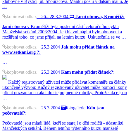
klubovně v Bystrci, ul. Šťouračova. Mapku pošlu v dalším mailu. Je
…
kopírovat odkaz
26.- 28.3.2004
Jarní obnova, Kroměříž:
Jarní obnova v Kroměříži byla poslední částí celoročního cyklu
Manželská setkání 2003/2004. Její hlavní náplní bylo obnovení a
rozšíření toho, co jsme přijali na letním kurzu. Uskutečnila se ve …
kopírovat odkaz
25.3.2004
Jak mohu přidat článek na
www.setkani.org ?:
…
kopírovat odkaz
25.3.2004
Kam mohu přidat článek?:
Každý registrovaný uživatel může přidávat komentáře za články
ukončené výzvou: Každý registrovaný uživatel může pomocí ikony
přidat pozvánku na akci do stejnojmenné rubriky. Protože akce jsou
…
kopírovat odkaz
25.3.2004
fotogalerie
Kdo jsou
pečovatelé?:
Pečovatelé jsou mladí lidé, kteří se starají o děti rodičů - účastníků
Manželských setkání. Během letního týdenního kurzu manželé