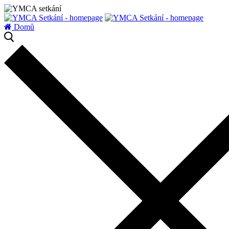
zatížení serveru
Domů