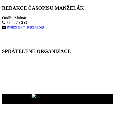
REDAKCE ČASOPISU MANŽELÁK
Ondřej Molnár
775 275 653
manzelak@setkani.org
SPŘÁTELENÉ ORGANIZACE
Vaše dary na účet
2400465447/2010
nám pomáhají uskutečňovat
naše programy pro vás i vaše blízké
YMCA Setkání, 2026