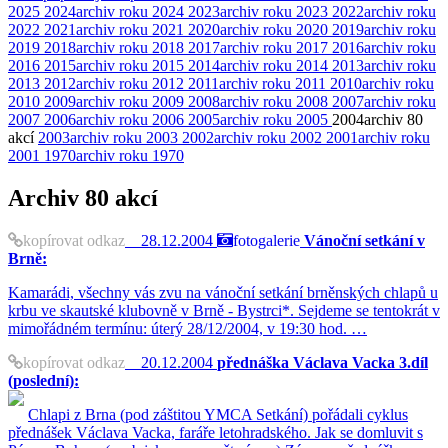
2025
2024
archiv roku 2024
2023
archiv roku 2023
2022
archiv roku
2022
2021
archiv roku 2021
2020
archiv roku 2020
2019
archiv roku
2019
2018
archiv roku 2018
2017
archiv roku 2017
2016
archiv roku
2016
2015
archiv roku 2015
2014
archiv roku 2014
2013
archiv roku
2013
2012
archiv roku 2012
2011
archiv roku 2011
2010
archiv roku
2010
2009
archiv roku 2009
2008
archiv roku 2008
2007
archiv roku
2007
2006
archiv roku 2006
2005
archiv roku 2005
2004
archiv
80
akcí
2003
archiv roku 2003
2002
archiv roku 2002
2001
archiv roku
2001
1970
archiv roku 1970
Archiv
80 akcí
kopírovat odkaz
28.12.2004
fotogalerie
Vánoční setkání v
Brně:
Kamarádi, všechny vás zvu na vánoční setkání brněnských chlapů u
krbu ve skautské klubovně v Brně - Bystrci*. Sejdeme se tentokrát v
mimořádném termínu: úterý 28/12/2004, v 19:30 hod. …
kopírovat odkaz
20.12.2004
přednáška Václava Vacka 3.díl
(poslední):
Chlapi z Brna (pod záštitou YMCA Setkání) pořádali cyklus
přednášek Václava Vacka, faráře letohradského. Jak se domluvit s