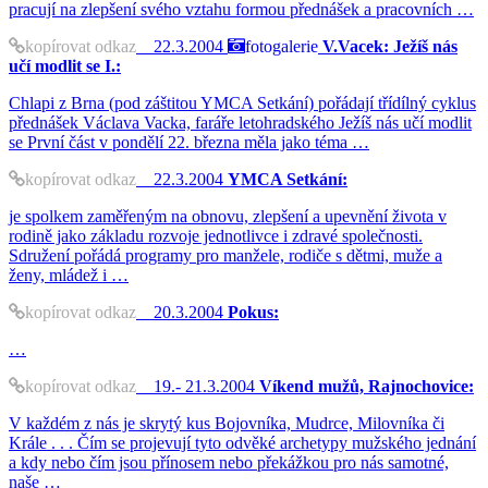
pracují na zlepšení svého vztahu formou přednášek a pracovních …
kopírovat odkaz
22.3.2004
fotogalerie
V.Vacek: Ježíš nás
učí modlit se I.:
Chlapi z Brna (pod záštitou YMCA Setkání) pořádají třídílný cyklus
přednášek Václava Vacka, faráře letohradského Ježíš nás učí modlit
se První část v pondělí 22. března měla jako téma …
kopírovat odkaz
22.3.2004
YMCA Setkání:
je spolkem zaměřeným na obnovu, zlepšení a upevnění života v
rodině jako základu rozvoje jednotlivce i zdravé společnosti.
Sdružení pořádá programy pro manžele, rodiče s dětmi, muže a
ženy, mládež i …
kopírovat odkaz
20.3.2004
Pokus:
…
kopírovat odkaz
19.- 21.3.2004
Víkend mužů, Rajnochovice:
V každém z nás je skrytý kus Bojovníka, Mudrce, Milovníka či
Krále . . . Čím se projevují tyto odvěké archetypy mužského jednání
a kdy nebo čím jsou přínosem nebo překážkou pro nás samotné,
naše …