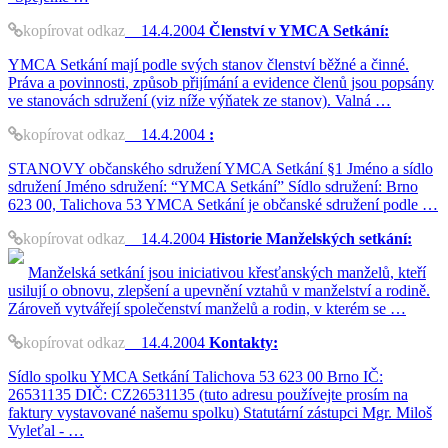
kopírovat odkaz
14.4.2004
Členství v YMCA Setkání:
YMCA Setkání mají podle svých stanov členství běžné a činné.
Práva a povinnosti, způsob přijímání a evidence členů jsou popsány
ve stanovách sdružení (viz níže výňatek ze stanov). Valná …
kopírovat odkaz
14.4.2004
:
STANOVY občanského sdružení YMCA Setkání §1 Jméno a sídlo
sdružení Jméno sdružení: “YMCA Setkání” Sídlo sdružení: Brno
623 00, Talichova 53 YMCA Setkání je občanské sdružení podle …
kopírovat odkaz
14.4.2004
Historie Manželských setkání:
Manželská setkání jsou iniciativou křesťanských manželů, kteří
usilují o obnovu, zlepšení a upevnění vztahů v manželství a rodině.
Zároveň vytvářejí společenství manželů a rodin, v kterém se …
kopírovat odkaz
14.4.2004
Kontakty:
Sídlo spolku YMCA Setkání Talichova 53 623 00 Brno IČ:
26531135 DIČ: CZ26531135 (tuto adresu používejte prosím na
faktury vystavované našemu spolku) Statutární zástupci Mgr. Miloš
Vyleťal - …