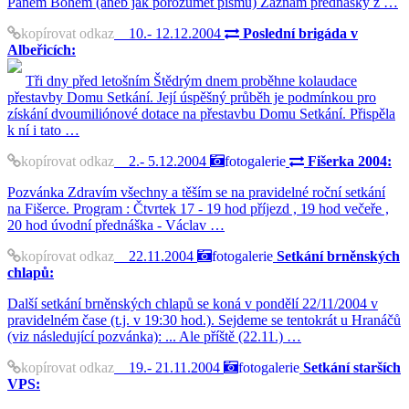
Pánem Bohem (aneb jak porozumět písmu) Záznam přednášky z …
kopírovat odkaz
10.- 12.12.2004
Poslední brigáda v
Albeřicích:
Tři dny před letošním Štědrým dnem proběhne kolaudace
přestavby Domu Setkání. Její úspěšný průběh je podmínkou pro
získání dvoumiliónové dotace na přestavbu Domu Setkání. Přispěla
k ní i tato …
kopírovat odkaz
2.- 5.12.2004
fotogalerie
Fišerka 2004:
Pozvánka Zdravím všechny a těším se na pravidelné roční setkání
na Fišerce. Program : Čtvrtek 17 - 19 hod příjezd , 19 hod večeře ,
20 hod úvodní přednáška - Václav …
kopírovat odkaz
22.11.2004
fotogalerie
Setkání brněnských
chlapů:
Další setkání brněnských chlapů se koná v pondělí 22/11/2004 v
pravidelném čase (t.j. v 19:30 hod.). Sejdeme se tentokrát u Hranáčů
(viz následující pozvánka): ... Ale příště (22.11.) …
kopírovat odkaz
19.- 21.11.2004
fotogalerie
Setkání starších
VPS: