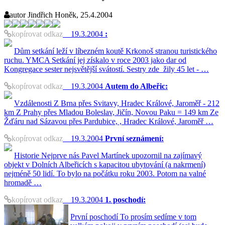
autor
Jindřich Honěk, 25.4.2004
kopírovat odkaz
19.3.2004
:
Dům setkání leží v líbezném koutě Krkonoš stranou turistického
ruchu. YMCA Setkání jej získalo v roce 2003 jako dar od
Kongregace sester nejsvětější svátostí. Sestry zde žily 45 let - …
kopírovat odkaz
19.3.2004
Autem do Albeřic:
Vzdálenosti Z Brna přes Svitavy, Hradec Králové, Jaroměř - 212
km Z Prahy přes Mladou Boleslav, Jičín, Novou Paku = 149 km Ze
Žďáru nad Sázavou přes Pardubice, , Hradec Králové, Jaroměř …
kopírovat odkaz
19.3.2004
První seznámení:
Historie Nejprve nás Pavel Martínek upozornil na zajímavý
objekt v Dolních Albeřicích s kapacitou ubytování (a nakrmení)
nejméně 50 lidí. To bylo na počátku roku 2003. Potom na valné
hromadě …
kopírovat odkaz
19.3.2004
1. poschodí:
První poschodí To prosím sedíme v tom