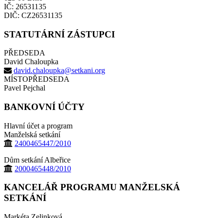
IČ: 26531135
DIČ: CZ26531135
STATUTÁRNÍ ZÁSTUPCI
PŘEDSEDA
David Chaloupka
david.chaloupka@setkani.org
MÍSTOPŘEDSEDA
Pavel Pejchal
BANKOVNÍ ÚČTY
Hlavní účet a program
Manželská setkání
2400465447/2010
Dům setkání Albeřice
2000465448/2010
KANCELÁŘ PROGRAMU MANŽELSKÁ
SETKÁNÍ
Markéta Zelinková