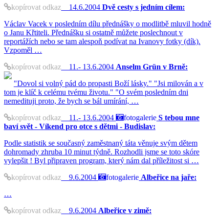
kopírovat odkaz
14.6.2004
Dvě cesty s jedním cílem:
Václav Vacek v posledním dílu přednášky o modlitbě mluvil hodně
o Janu Křtiteli. Přednášku si ostatně můžete poslechnout v
reportážích nebo se tam alespoň podívat na Ivanovy fotky (dík).
Vzpoměl …
kopírovat odkaz
11.- 13.6.2004
Anselm Grün v Brně:
"Dovol si volný pád do propasti Boží lásky." "Jsi milován a v
tom je klíč k celému tvému životu." "O svém posledním dni
nemedituji proto, že bych se bál umírání, …
kopírovat odkaz
11.- 13.6.2004
fotogalerie
S tebou mne
baví svět - Víkend pro otce s dětmi - Budislav:
Podle statistik se současný zaměstnaný táta věnuje svým dětem
dohromady zhruba 10 minut týdně. Rozhodli jsme se toto skóre
vylepšit ! Byl připraven program, který nám dal příležitost si …
kopírovat odkaz
9.6.2004
fotogalerie
Albeřice na jaře:
…
kopírovat odkaz
9.6.2004
Albeřice v zimě: