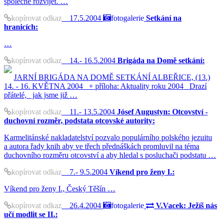
společně rozvíjet. …
kopírovat odkaz
17.5.2004
fotogalerie
Setkání na
hranicích:
…
kopírovat odkaz
14.- 16.5.2004
Brigáda na Domě setkání:
JARNÍ BRIGÁDA NA DOMĚ SETKÁNÍ ALBEŘICE, (13.)
14. - 16. KVĚTNA 2004 + příloha: Aktuality roku 2004 Drazí
přátelé, jak jsme již …
kopírovat odkaz
11.- 13.5.2004
Jósef Augustyn: Otcovství -
duchovní rozměr, podstata otcovské autority:
Karmelitánské nakladatelství pozvalo populárního polského jezuitu
a autora řady knih aby ve třech přednáškách promluvil na téma
duchovního rozměru otcovství a aby hledal s posluchači podstatu …
kopírovat odkaz
7.- 9.5.2004
Víkend pro ženy I.:
Víkend pro ženy I., Český Těšín …
kopírovat odkaz
26.4.2004
fotogalerie
V.Vacek: Ježíš nás
učí modlit se II.: