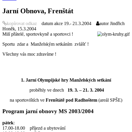
Jarní Obnova, Frenštát
kopírovat odkaz
datum akce
19.- 21.3.2004
autor
Jindřich
Honěk, 15.3.2004
Milí přátelé, sportovkyně a sportovci !
Sportu zdar a Manželským setkáním zvlášť !
Všechny vás moc zdravíme !
1. Jarní Olympijské hry Manželských setkání
proběhly ve dnech
19. 3. – 21. 3. 2004
na sportovištích ve
Frenštátě pod Radhoštem
(areál SPŠE)
Program jarní obnovy MS 2003/2004
pátek
:
17.00-18.00 příjezd a ubytování