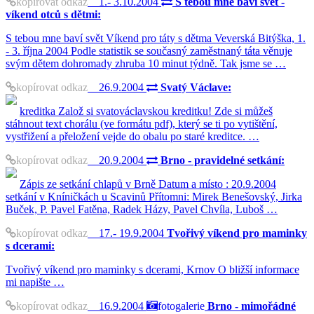
kopírovat odkaz
1.- 3.10.2004
S tebou mne baví svět -
víkend otců s dětmi:
S tebou mne baví svět Víkend pro táty s dětma Veverská Bitýška, 1.
- 3. října 2004 Podle statistik se současný zaměstnaný táta věnuje
svým dětem dohromady zhruba 10 minut týdně. Tak jsme se …
kopírovat odkaz
26.9.2004
Svatý Václave:
kreditka Založ si svatováclavskou kreditku! Zde si můžeš
stáhnout text chorálu (ve formátu pdf), který se ti po vytištění,
vystřižení a přeložení vejde do obalu po staré kreditce. …
kopírovat odkaz
20.9.2004
Brno - pravidelné setkání:
Zápis ze setkání chlapů v Brně Datum a místo : 20.9.2004
setkání v Kníničkách u Scavinů Přítomni: Mirek Benešovský, Jirka
Buček, P. Pavel Fatěna, Radek Házy, Pavel Chvíla, Luboš …
kopírovat odkaz
17.- 19.9.2004
Tvořivý víkend pro maminky
s dcerami:
Tvořivý víkend pro maminky s dcerami, Krnov O bližší informace
mi napište …
kopírovat odkaz
16.9.2004
fotogalerie
Brno - mimořádné