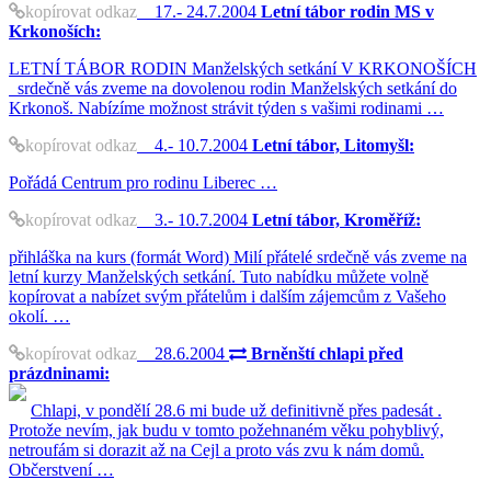
kopírovat odkaz
17.- 24.7.2004
Letní tábor rodin MS v
Krkonoších:
LETNÍ TÁBOR RODIN Manželských setkání V KRKONOŠÍCH
srdečně vás zveme na dovolenou rodin Manželských setkání do
Krkonoš. Nabízíme možnost strávit týden s vašimi rodinami …
kopírovat odkaz
4.- 10.7.2004
Letní tábor, Litomyšl:
Pořádá Centrum pro rodinu Liberec …
kopírovat odkaz
3.- 10.7.2004
Letní tábor, Kroměříž:
přihláška na kurs (formát Word) Milí přátelé srdečně vás zveme na
letní kurzy Manželských setkání. Tuto nabídku můžete volně
kopírovat a nabízet svým přátelům i dalším zájemcům z Vašeho
okolí. …
kopírovat odkaz
28.6.2004
Brněnští chlapi před
prázdninami:
Chlapi, v pondělí 28.6 mi bude už definitivně přes padesát .
Protože nevím, jak budu v tomto požehnaném věku pohyblivý,
netroufám si dorazit až na Cejl a proto vás zvu k nám domů.
Občerstvení …