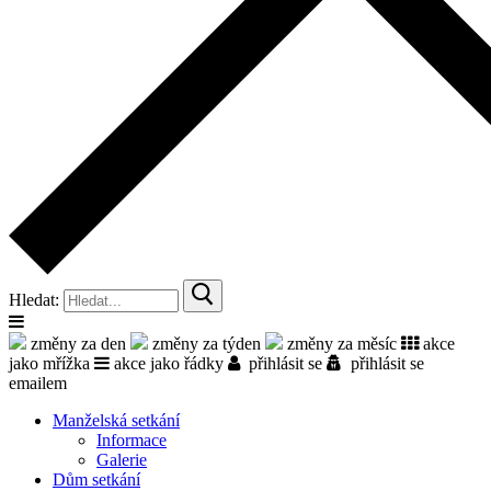
Hledat:
změny za den
změny za týden
změny za měsíc
akce
jako mřížka
akce jako řádky
přihlásit se
přihlásit se
emailem
Manželská setkání
Informace
Galerie
Dům setkání