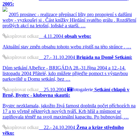
2005:
2005 prosinec - realizace přepínací lišty pro propojení s dalšími
weby - vyzkoušej si . Část knížky Hledání svatého grálu . Rozdělení
prošlých akcí na letošní, loňské a starší. …
kopírovat odkaz
4.11.2004
obsah webu:
Aktuální stav změn obsahu tohoto webu zjistíš na této stránce . …
kopírovat odkaz
27.- 31.10.2004
Brigáda na Domě Setkání:
Dům setkání Albeřice - BRIGÁDA 28.-31.října 2004 a 12.-14.
listopadu 2004 Přátelé, kdo můžete přijeďte pomoct s výstavbou
parkoviště u Domu setkání, bez …
kopírovat odkaz
25.10.2004
fotogalerie
Setkání chlapů v
Brně, Bystrc - klubovna skautů:
Bystrc nezklamala, jakožto živá farnost doplnila počet příchozích na
17 a to včetně některých nových tváří. Krb hřál a místnost se
zaplňovala téměř na svoji maximální kapacitu. Po bubnování, …
kopírovat odkaz
22.- 24.10.2004
Žena a krize středního
věku: