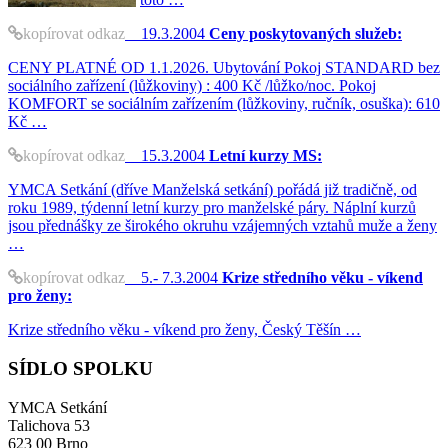
kopírovat odkaz
19.3.2004
Ceny poskytovaných služeb:
CENY PLATNÉ OD 1.1.2026. Ubytování Pokoj STANDARD bez
sociálního zařízení (lůžkoviny) : 400 Kč /lůžko/noc. Pokoj
KOMFORT se sociálním zařízením (lůžkoviny, ručník, osuška): 610
Kč …
kopírovat odkaz
15.3.2004
Letní kurzy MS:
YMCA Setkání (dříve Manželská setkání) pořádá již tradičně, od
roku 1989, týdenní letní kurzy pro manželské páry. Náplní kurzů
jsou přednášky ze širokého okruhu vzájemných vztahů muže a ženy
…
kopírovat odkaz
5.- 7.3.2004
Krize středního věku - víkend
pro ženy:
Krize středního věku - víkend pro ženy, Český Těšín …
SÍDLO SPOLKU
YMCA Setkání
Talichova 53
623 00 Brno