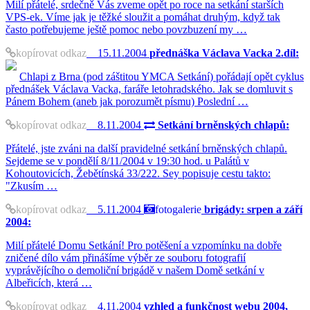
Milí přátelé, srdečně Vás zveme opět po roce na setkání starších
VPS-ek. Víme jak je těžké sloužit a pomáhat druhým, když tak
často potřebujeme ještě pomoc nebo povzbuzení my …
kopírovat odkaz
15.11.2004
přednáška Václava Vacka 2.díl:
Chlapi z Brna (pod záštitou YMCA Setkání) pořádají opět cyklus
přednášek Václava Vacka, faráře letohradského. Jak se domluvit s
Pánem Bohem (aneb jak porozumět písmu) Poslední …
kopírovat odkaz
8.11.2004
Setkání brněnských chlapů:
Přátelé, jste zváni na další pravidelné setkání brněnských chlapů.
Sejdeme se v pondělí 8/11/2004 v 19:30 hod. u Palátů v
Kohoutovicích, Žebětínská 33/222. Sey popisuje cestu takto:
"Zkusím …
kopírovat odkaz
5.11.2004
fotogalerie
brigády: srpen a září
2004:
Milí přátelé Domu Setkání! Pro potěšení a vzpomínku na dobře
zničené dílo vám přinášíme výběr ze souboru fotografií
vyprávějícího o demoliční brigádě v našem Domě setkání v
Albeřicích, která …
kopírovat odkaz
4.11.2004
vzhled a funkčnost webu 2004,