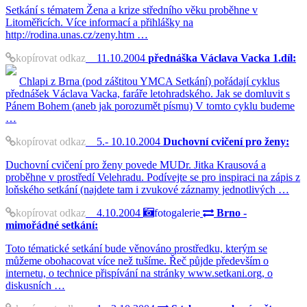
Setkání s tématem Žena a krize středního věku proběhne v
Litoměřicích. Více informací a přihlášky na
http://rodina.unas.cz/zeny.htm …
kopírovat odkaz
11.10.2004
přednáška Václava Vacka 1.díl:
Chlapi z Brna (pod záštitou YMCA Setkání) pořádají cyklus
přednášek Václava Vacka, faráře letohradského. Jak se domluvit s
Pánem Bohem (aneb jak porozumět písmu) V tomto cyklu budeme
…
kopírovat odkaz
5.- 10.10.2004
Duchovní cvičení pro ženy:
Duchovní cvičení pro ženy povede MUDr. Jitka Krausová a
proběhne v prostředí Velehradu. Podívejte se pro inspiraci na zápis z
loňského setkání (najdete tam i zvukové záznamy jednotlivých …
kopírovat odkaz
4.10.2004
fotogalerie
Brno -
mimořádné setkání:
Toto tématické setkání bude věnováno prostředku, kterým se
můžeme obohacovat více než tušíme. Řeč půjde především o
internetu, o technice přispívání na stránky www.setkani.org, o
diskusních …