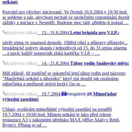
setkání:
Pozvání pro všechny iniciované. Ve čtvrtek 16.9.2004 v 19:30 hod.
se sejdeme u nás, abychom nechali ve společném vzpomínání doznít
zážitky z iniciace v Nesměři. Budeme moc rádi, přijdete-li pokud …
kopírovat odkaz
15.- 31.8.2004
Letní brigáda pro V.I.P.:
závěr srpna ve znamení demolic, čištění cihel a přípravy přístavby...
brigádnické pobyty skupin i jednotlivců od 15. do 31.srpna zdarma
... a navíc každý pomocník získá kartičku V.I.P. – …
kopírovat odkaz
14.- 21.8.2004
Tábor rodin Spálovský mlýn:
Milí přátelé, již tradičně se uskuteční letní tábor rodin pod názvem:
"Manželská setkání u táboráku" který má sloužit jak osobnímu
odpočinku a možnosti strávit hezký čas se …
kopírovat odkaz
19.7.2004
fotogalerie
Mimořádné
výjezdní zasedání:
Chlapi, svolávám mimořádné výjezdní zasedání na pondělí
19.7.2004 v 19:00 hod. Místem setkání je jako před rokem
restaurace A3 v nákupním středisku MAX (dříve Akát) v Brně-
Bystrci. Přístup je od …