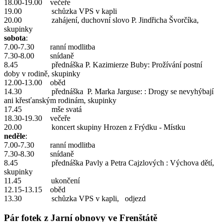
18.00-19.00 večeře
19.00 schůzka VPS v kapli
20.00 zahájení, duchovní slovo P. Jindřicha Švorčíka,
skupinky
sobota
:
7.00-7.30 ranní modlitba
7.30-8.00 snídaně
8.45 přednáška P. Kazimierze Buby: Prožívání postní
doby v rodině, skupinky
12.00-13.00 oběd
14.30 přednáška P. Marka Jarguse: : Drogy se nevyhýbají
ani křesťanským rodinám, skupinky
17.45 mše svatá
18.30-19.30 večeře
20.00 koncert skupiny Hrozen z Frýdku - Místku
neděle
:
7.00-7.30 ranní modlitba
7.30-8.30 snídaně
8.45 přednáška Pavly a Petra Cajzlových : Výchova dětí,
skupinky
11.45 ukončení
12.15-13.15 oběd
13.30 schůzka VPS v kapli, odjezd
Pár fotek z Jarní obnovy ve Frenštátě