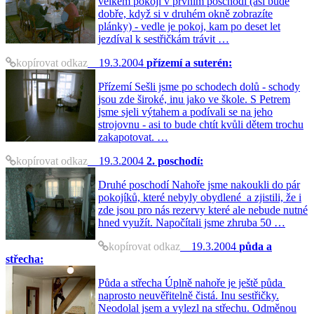
velkém pokoji v prvním poschodí (asi bude
dobře, když si v druhém okně zobrazíte
plánky) - vedle je pokoj, kam po deset let
jezdíval k sestřičkám trávit …
kopírovat odkaz
19.3.2004
přízemí a suterén:
Přízemí Sešli jsme po schodech dolů - schody
jsou zde široké, inu jako ve škole. S Petrem
jsme sjeli výtahem a podívali se na jeho
strojovnu - asi to bude chtít kvůli dětem trochu
zakapotovat. …
kopírovat odkaz
19.3.2004
2. poschodí:
Druhé poschodí Nahoře jsme nakoukli do pár
pokojíků, které nebyly obydlené a zjistili, že i
zde jsou pro nás rezervy které ale nebude nutné
hned využít. Napočítali jsme zhruba 50 …
kopírovat odkaz
19.3.2004
půda a
střecha:
Půda a střecha Úplně nahoře je ještě půda
naprosto neuvěřitelně čistá. Inu sestřičky.
Neodolal jsem a vylezl na střechu. Odměnou