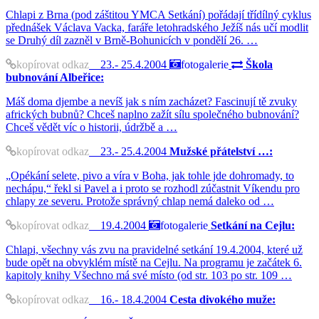
Chlapi z Brna (pod záštitou YMCA Setkání) pořádají třídílný cyklus
přednášek Václava Vacka, faráře letohradského Ježíš nás učí modlit
se Druhý díl zazněl v Brně-Bohunicích v pondělí 26. …
kopírovat odkaz
23.- 25.4.2004
fotogalerie
Škola
bubnování Albeřice:
Máš doma djembe a nevíš jak s ním zacházet? Fascinují tě zvuky
afrických bubnů? Chceš naplno zažít sílu společného bubnování?
Chceš vědět víc o historii, údržbě a …
kopírovat odkaz
23.- 25.4.2004
Mužské přátelství …:
„Opékání selete, pivo a víra v Boha, jak tohle jde dohromady, to
nechápu,“ řekl si Pavel a i proto se rozhodl zúčastnit Víkendu pro
chlapy ze severu. Protože správný chlap nemá daleko od …
kopírovat odkaz
19.4.2004
fotogalerie
Setkání na Cejlu:
Chlapi, všechny vás zvu na pravidelné setkání 19.4.2004, které už
bude opět na obvyklém místě na Cejlu. Na programu je začátek 6.
kapitoly knihy Všechno má své místo (od str. 103 po str. 109 …
kopírovat odkaz
16.- 18.4.2004
Cesta divokého muže: