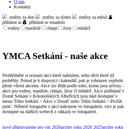
O nás
Kontakty
změny za den
změny za týden
změny za měsíc
přihlásit se
přihlásit se emailem
rodiny
manželé
chlapi
ženy
mládež
YMCA Setkání - naše akce
Prohlédněte si seznam akcí které nabízíme, nebo těch které již
proběhly. Pokud je k dispozici i kalendář, pak je zobrazen vepředu
přede všemi akcemi. Akce lze třídit podle toho, komu jsou určeny -
akce pro rodiny, manžele, chlapy, ženy či mládež. Akce pořádané v
Domě Setkání v Krkonošských Albeřicích jsou také dostupné v
menu 'Dům Setkání > Akce v Domě' nebo 'Dům Setkání > Prožili
jsme'. Některé fotografie z akcí naleznete ve fotogalerii, více je pak
dostupné na dalších webech z odkazů ve fotogalerii.
nové
připravujeme pro vás
2026
archiv roku 2026
2025
archiv roku