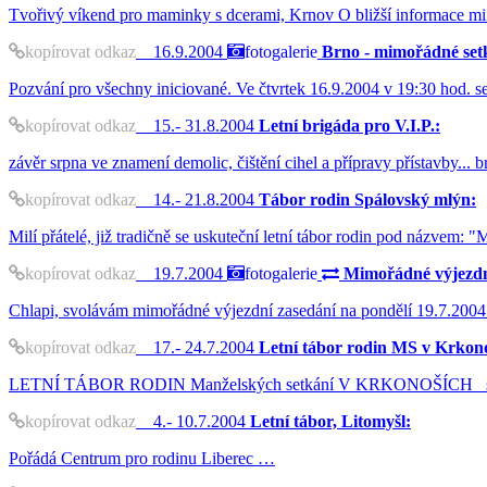
Tvořivý víkend pro maminky s dcerami, Krnov O bližší informace mi
kopírovat odkaz
16.9.2004
fotogalerie
Brno - mimořádné set
Pozvání pro všechny iniciované. Ve čtvrtek 16.9.2004 v 19:30 hod. s
kopírovat odkaz
15.- 31.8.2004
Letní brigáda pro V.I.P.:
závěr srpna ve znamení demolic, čištění cihel a přípravy přístavby...
kopírovat odkaz
14.- 21.8.2004
Tábor rodin Spálovský mlýn:
Milí přátelé, již tradičně se uskuteční letní tábor rodin pod názvem:
kopírovat odkaz
19.7.2004
fotogalerie
Mimořádné výjezdn
Chlapi, svolávám mimořádné výjezdní zasedání na pondělí 19.7.2004 
kopírovat odkaz
17.- 24.7.2004
Letní tábor rodin MS v Krkono
LETNÍ TÁBOR RODIN Manželských setkání V KRKONOŠÍCH srdečně v
kopírovat odkaz
4.- 10.7.2004
Letní tábor, Litomyšl:
Pořádá Centrum pro rodinu Liberec …