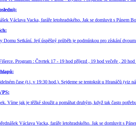
slední):
nášek Václava Vacka, faráře letohradského. Jak se domluvit s Pánem
ích:
 Domu Setkání. Její úspěšný průběh je podmínkou pro získání dvoumil
Fišerce. Program : Čtvrtek 17 - 19 hod příjezd , 19 hod večeře , 20 h
chlapů:
elném čase (t.j. v 19:30 hod.). Sejdeme se tentokrát u Hranáčů (viz nás
 VPS:
PS-ek. Víme jak je těžké sloužit a pomáhat druhým, když tak často pot
 přednášek Václava Vacka, faráře letohradského. Jak se domluvit s P