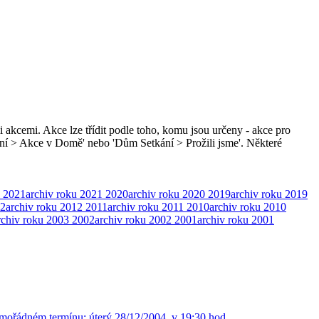
i akcemi. Akce lze třídit podle toho, komu jsou určeny - akce pro
ní > Akce v Domě' nebo 'Dům Setkání > Prožili jsme'. Některé
2021
archiv roku 2021
2020
archiv roku 2020
2019
archiv roku 2019
2
archiv roku 2012
2011
archiv roku 2011
2010
archiv roku 2010
rchiv roku 2003
2002
archiv roku 2002
2001
archiv roku 2001
mimořádném termínu: úterý 28/12/2004, v 19:30 hod. …