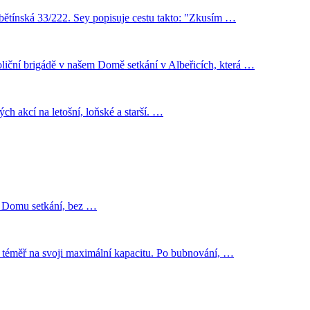
ebětínská 33/222. Sey popisuje cestu takto: "Zkusím …
oliční brigádě v našem Domě setkání v Albeřicích, která …
ých akcí na letošní, loňské a starší. …
u Domu setkání, bez …
la téměř na svoji maximální kapacitu. Po bubnování, …