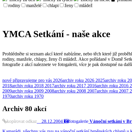
rodiny
manželé
chlapi
ženy
mládež
YMCA Setkání - naše akce
Prohlédněte si seznam akcí které nabízíme, nebo těch které již proběh
rodiny, manžele, chlapy, ženy či mládež. Akce pořádané v Domě Set
fotografie z akcí naleznete ve fotogalerii, více je pak dostupné na dal
nové
připravujeme pro vás
2026
archiv roku 2026
2025
archiv roku 2
2018
archiv roku 2018
2017
archiv roku 2017
2016
archiv roku 2016
2
2009
archiv roku 2009
2008
archiv roku 2008
2007
archiv roku 2007
2
1970
archiv roku 1970
Archiv
80 akcí
kopírovat odkaz
28.12.2004
fotogalerie
Vánoční setkání v Br
Kamarádi, všechny vás zvu na vánoční setkání brněnských chlapů u k