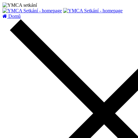
zatížení serveru
Domů