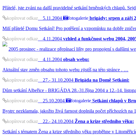
Přátelé, jste zváni na další pravidelné setkání brněnských chlapů. S
kopírovat odkaz
5.11.2004
fotogalerie
brigády: srpen a září 
Milí přátelé Domu Setkání! Pro potěšení a vzpomínku na dobře zničen
kopírovat odkaz
4.11.2004
vzhled a funkčnost webu 2004, 200
2005 prosinec - realizace přepínací lišty pro propojení s dalšími w
kopírovat odkaz
4.11.2004
obsah webu:
Aktuální stav změn obsahu tohoto webu zjistíš na této stránce . …
kopírovat odkaz
27.- 31.10.2004
Brigáda na Domě Setkání:
Dům setkání Albeřice - BRIGÁDA 28.-31.října 2004 a 12.-14. listop
kopírovat odkaz
25.10.2004
fotogalerie
Setkání chlapů v Brn
Bystrc nezklamala, jakožto živá farnost doplnila počet příchozích na
kopírovat odkaz
22.- 24.10.2004
Žena a krize středního věku:
Setkání s tématem Žena a krize středního věku proběhne v Litoměřicíc