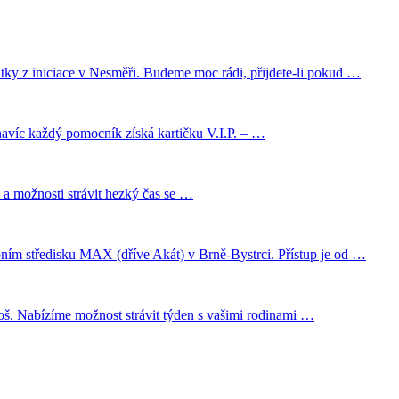
tky z iniciace v Nesměři. Budeme moc rádi, přijdete-li pokud …
a navíc každý pomocník získá kartičku V.I.P. – …
u a možnosti strávit hezký čas se …
pním středisku MAX (dříve Akát) v Brně-Bystrci. Přístup je od …
abízíme možnost strávit týden s vašimi rodinami …