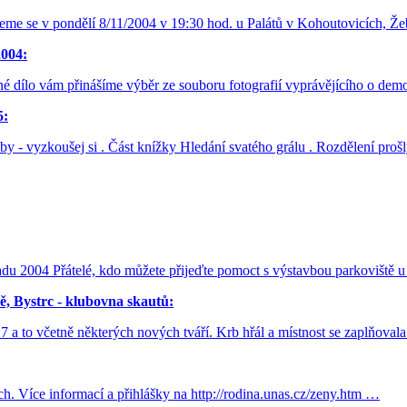
ejdeme se v pondělí 8/11/2004 v 19:30 hod. u Palátů v Kohoutovicích, Ž
2004:
é dílo vám přinášíme výběr ze souboru fotografií vyprávějícího o dem
5:
eby - vyzkoušej si . Část knížky Hledání svatého grálu . Rozdělení prošl
adu 2004 Přátelé, kdo můžete přijeďte pomoct s výstavbou parkoviště 
ě, Bystrc - klubovna skautů:
 17 a to včetně některých nových tváří. Krb hřál a místnost se zaplňova
h. Více informací a přihlášky na http://rodina.unas.cz/zeny.htm …