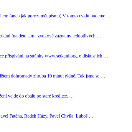
 Bohem (aneb jak porozumět písmu) V tomto cyklu budeme …
setkání (najdete tam i zvukové záznamy jednotlivých …
ce přispívání na stránky www.setkani.org, o diskusních …
ým dětem dohromady zhruba 10 minut týdně. Tak jsme se …
ožení vejde do obalu po staré kreditce. …
 Pavel Fatěna, Radek Házy, Pavel Chvíla, Luboš …