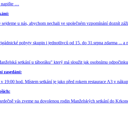
 napište …
kání:
e sejdeme u nás, abychom nechali ve společném vzpomínání doznít záži
 brigádnické pobyty skupin i jednotlivců od 15. do 31.srpna zdarma ... 
 "Manželská setkání u táboráku" který má sloužit jak osobnímu odpočink
í zasedání:
v 19:00 hod. Místem setkání je jako před rokem restaurace A3 v náku
ších:
ás zveme na dovolenou rodin Manželských setkání do Krkonoš. N