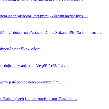
 Bohem (aneb jak porozumět písmu) Záznam přednášky z …
iónové dotace na přestavbu Domu Setkání. Přispěla k ní i tato …
od úvodní přednáška - Václav …
ledující pozvánka): ... Ale příště (22.11.) …
řebujeme ještě pomoc nebo povzbuzení my …
ánem Bohem (aneb jak porozumět písmu) Poslední …