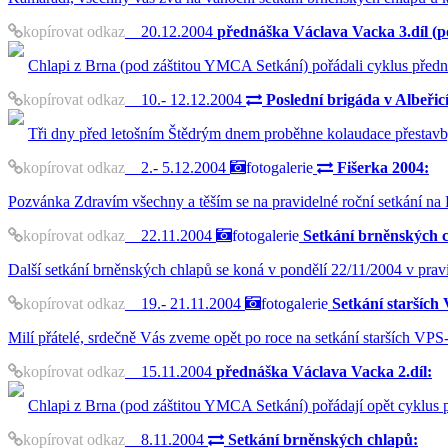
kopírovat odkaz
20.12.2004
přednáška Václava Vacka 3.díl (po
Chlapi z Brna (pod záštitou YMCA Setkání) pořádali cyklus před
kopírovat odkaz
10.- 12.12.2004
Poslední brigáda v Albeřic
Tři dny před letošním Štědrým dnem proběhne kolaudace přestavby
kopírovat odkaz
2.- 5.12.2004
fotogalerie
Fišerka 2004:
Pozvánka Zdravím všechny a těším se na pravidelné roční setkání na 
kopírovat odkaz
22.11.2004
fotogalerie
Setkání brněnských 
Další setkání brněnských chlapů se koná v pondělí 22/11/2004 v pravid
kopírovat odkaz
19.- 21.11.2004
fotogalerie
Setkání starších
Milí přátelé, srdečně Vás zveme opět po roce na setkání starších V
kopírovat odkaz
15.11.2004
přednáška Václava Vacka 2.díl:
Chlapi z Brna (pod záštitou YMCA Setkání) pořádají opět cyklus
kopírovat odkaz
8.11.2004
Setkání brněnských chlapů: