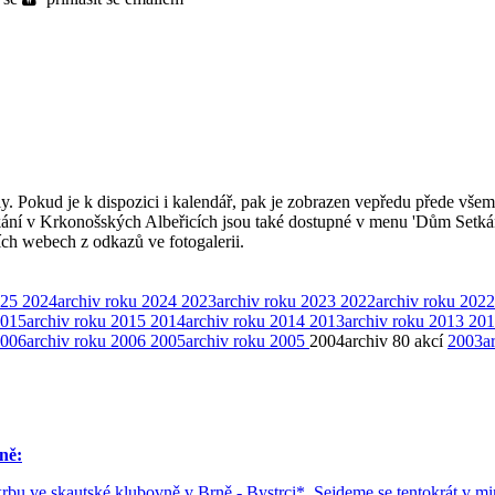
ly. Pokud je k dispozici i kalendář, pak je zobrazen vepředu přede všem
kání v Krkonošských Albeřicích jsou také dostupné v menu 'Dům Setká
ších webech z odkazů ve fotogalerii.
025
2024
archiv roku 2024
2023
archiv roku 2023
2022
archiv roku 2022
015
archiv roku 2015
2014
archiv roku 2014
2013
archiv roku 2013
201
006
archiv roku 2006
2005
archiv roku 2005
2004
archiv
80 akcí
2003
a
ně:
rbu ve skautské klubovně v Brně - Bystrci*. Sejdeme se tentokrát v 