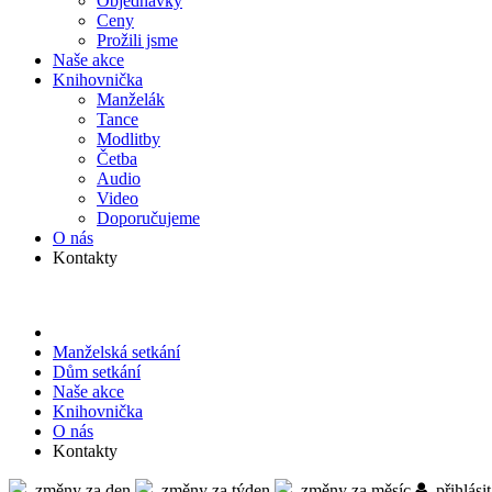
Objed­návky
Ceny
Prožili jsme
Naše akce
Knihov­nička
Manželák
Tance
Modlitby
Četba
Audio
Video
Doporu­čujeme
O nás
Kontakty
Manželská setkání
Dům setkání
Naše akce
Knihov­nička
O nás
Kontakty
změny za den
změny za týden
změny za měsíc
přihlásit