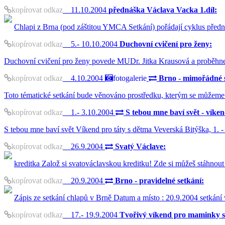
kopírovat odkaz
11.10.2004
přednáška Václava Vacka 1.díl:
Chlapi z Brna (pod záštitou YMCA Setkání) pořádají cyklus před
kopírovat odkaz
5.- 10.10.2004
Duchovní cvičení pro ženy:
Duchovní cvičení pro ženy povede MUDr. Jitka Krausová a proběhne v 
kopírovat odkaz
4.10.2004
fotogalerie
Brno - mimořádné s
Toto tématické setkání bude věnováno prostředku, kterým se můžeme 
kopírovat odkaz
1.- 3.10.2004
S tebou mne baví svět - víken
S tebou mne baví svět Víkend pro táty s dětma Veverská Bitýška, 1. 
kopírovat odkaz
26.9.2004
Svatý Václave:
kreditka Založ si svatováclavskou kreditku! Zde si můžeš stáhnout t
kopírovat odkaz
20.9.2004
Brno - pravidelné setkání:
Zápis ze setkání chlapů v Brně Datum a místo : 20.9.2004 setkán
kopírovat odkaz
17.- 19.9.2004
Tvořivý víkend pro maminky s