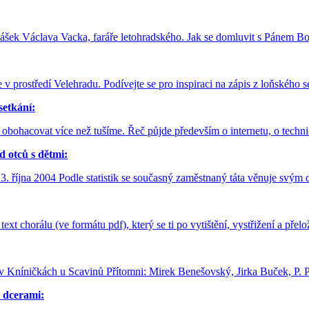
nášek Václava Vacka, faráře letohradského. Jak se domluvit s Pánem
prostředí Velehradu. Podívejte se pro inspiraci na zápis z loňského 
etkání:
obohacovat více než tušíme. Řeč půjde především o internetu, o techni
d otců s dětmi:
- 3. října 2004 Podle statistik se současný zaměstnaný táta věnuje sv
ext chorálu (ve formátu pdf), který se ti po vytištění, vystřižení a přel
í v Kníničkách u Scavinů Přítomni: Mirek Benešovský, Jirka Buček, P.
 dcerami: