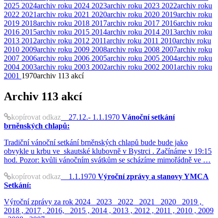
2025
2024
archiv roku 2024
2023
archiv roku 2023
2022
archiv roku
2022
2021
archiv roku 2021
2020
archiv roku 2020
2019
archiv roku
2019
2018
archiv roku 2018
2017
archiv roku 2017
2016
archiv roku
2016
2015
archiv roku 2015
2014
archiv roku 2014
2013
archiv roku
2013
2012
archiv roku 2012
2011
archiv roku 2011
2010
archiv roku
2010
2009
archiv roku 2009
2008
archiv roku 2008
2007
archiv roku
2007
2006
archiv roku 2006
2005
archiv roku 2005
2004
archiv roku
2004
2003
archiv roku 2003
2002
archiv roku 2002
2001
archiv roku
2001
1970
archiv
113 akcí
Archiv
113 akcí
kopírovat odkaz
27.12.- 1.1.1970
Vánoční setkání
brněnských chlapů:
Tradiční vánoční setkání brněnských chlapů bude bude jako
obvykle u krbu ve skautské klubovně v Bystrci . Začínáme v 19:15
hod. Pozor: kvůli vánočním svátkům se scházíme mimořádně ve …
kopírovat odkaz
1.1.1970
Výroční zprávy a stanovy YMCA
Setkání:
Výroční zprávy za rok 2024 2023 2022 2021 2020 2019 ,
2018 , 2017 , 2016, 2015 , 2014 , 2013 , 2012 , 2011 , 2010 , 2009