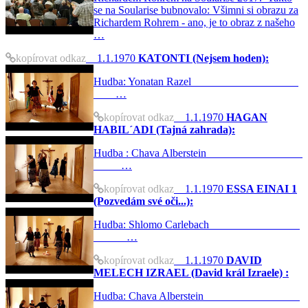
se na Soularise bubnovalo: Všimni si obrazu za
Richardem Rohrem - ano, je to obraz z našeho
…
kopírovat odkaz
1.1.1970
KATONTI (Nejsem hoden):
Hudba: Yonatan Razel
…
kopírovat odkaz
1.1.1970
HAGAN
HABIL´ADI (Tajná zahrada):
Hudba : Chava Alberstein
…
kopírovat odkaz
1.1.1970
ESSA EINAI 1
(Pozvedám své oči...):
Hudba: Shlomo Carlebach
…
kopírovat odkaz
1.1.1970
DAVID
MELECH IZRAEL (David král Izraele) :
Hudba: Chava Alberstein