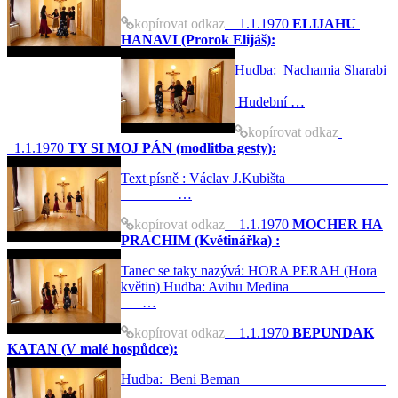
kopírovat odkaz
1.1.1970
ELIJAHU
HANAVI (Prorok Elijáš):
Hudba: Nachamia Sharabi
Hudební …
kopírovat odkaz
1.1.1970
TY SI MOJ PÁN (modlitba gesty):
Text písně : Václav J.Kubišta
…
kopírovat odkaz
1.1.1970
MOCHER HA
PRACHIM (Květinářka) :
Tanec se taky nazývá: HORA PERAH (Hora
květin) Hudba: Avihu Medina
…
kopírovat odkaz
1.1.1970
BEPUNDAK
KATAN (V malé hospůdce):
Hudba: Beni Beman
…