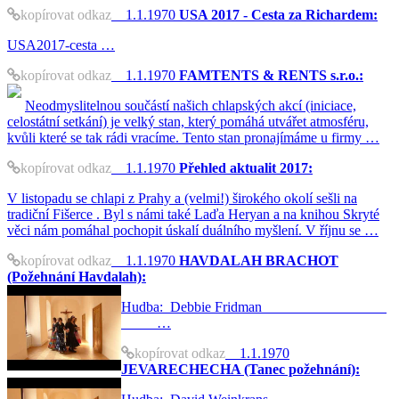
kopírovat odkaz
1.1.1970
USA 2017 - Cesta za Richardem:
USA2017-cesta …
kopírovat odkaz
1.1.1970
FAMTENTS & RENTS s.r.o.:
Neodmyslitelnou součástí našich chlapských akcí (iniciace,
celostátní setkání) je velký stan, který pomáhá utvářet atmosféru,
kvůli které se tak rádi vracíme. Tento stan pronajímáme u firmy …
kopírovat odkaz
1.1.1970
Přehled aktualit 2017:
V listopadu se chlapi z Prahy a (velmi!) širokého okolí sešli na
tradiční Fišerce . Byl s námi také Laďa Heryan a na knihou Skryté
věci nám pomáhal pochopit úskalí duálního myšlení. V říjnu se …
kopírovat odkaz
1.1.1970
HAVDALAH BRACHOT
(Požehnání Havdalah):
Hudba: Debbie Fridman
…
kopírovat odkaz
1.1.1970
JEVARECHECHA (Tanec požehnání):