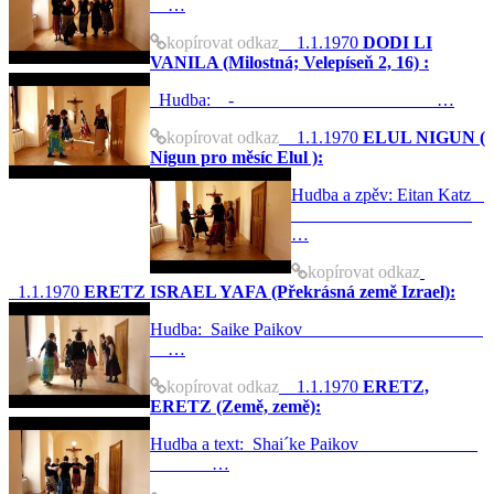
…
kopírovat odkaz
1.1.1970
DODI LI
VANILA (Milostná; Velepíseň 2, 16) :
Hudba: - …
kopírovat odkaz
1.1.1970
ELUL NIGUN (
Nigun pro měsíc Elul ):
Hudba a zpěv: Eitan Katz
…
kopírovat odkaz
1.1.1970
ERETZ ISRAEL YAFA (Překrásná země Izrael):
Hudba: Saike Paikov
…
kopírovat odkaz
1.1.1970
ERETZ,
ERETZ (Země, země):
Hudba a text: Shai´ke Paikov
…