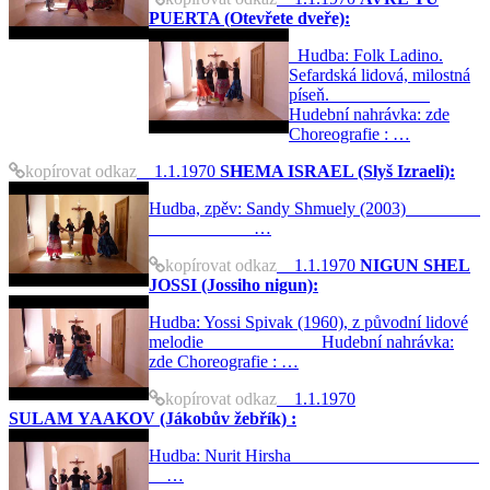
PUERTA (Otevřete dveře):
Hudba: Folk Ladino.
Sefardská lidová, milostná
píseň.
Hudební nahrávka: zde
Choreografie : …
kopírovat odkaz
1.1.1970
SHEMA ISRAEL (Slyš Izraeli):
Hudba, zpěv: Sandy Shmuely (2003)
…
kopírovat odkaz
1.1.1970
NIGUN SHEL
JOSSI (Jossiho nigun):
Hudba: Yossi Spivak (1960), z původní lidové
melodie Hudební nahrávka:
zde Choreografie : …
kopírovat odkaz
1.1.1970
SULAM YAAKOV (Jákobův žebřík) :
Hudba: Nurit Hirsha
…