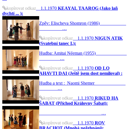
kopírovat odkaz
1.1.1970
KEAYAL TAAROG (Jako laň
dychtí ... ):
Zpěv: Elischeva Shomron (1986)
…
kopírovat odkaz
1.1.1970
NIGUN ATIK
(Svatební tanec I.):
Hudba: Amitai Néeman (1955)
…
kopírovat odkaz
1.1.1970
OD LO
AHAVTI DAI (Ještě jsem dost nemiloval) :
Hudba a text : Naomi Shemer
…
kopírovat odkaz
1.1.1970
RIKUD HA
ŠABAT (Příchod Královny Šabat):
…
kopírovat odkaz
1.1.1970
ROV
BRACHOT (Mnohá požehnání):