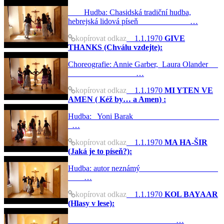
Hudba: Chasidská tradiční hudba,
hebrejská lidová píseň …
kopírovat odkaz
1.1.1970
GIVE
THANKS (Chválu vzdejte):
Choreografie: Annie Garber, Laura Olander
…
kopírovat odkaz
1.1.1970
MI YTEN VE
AMEN ( Kéž by… a Amen) :
Hudba: Yoni Barak
…
kopírovat odkaz
1.1.1970
MA HA-ŠIR
(Jaká je to píseň?):
Hudba: autor neznámý
…
kopírovat odkaz
1.1.1970
KOL BAYAAR
(Hlasy v lese):
…