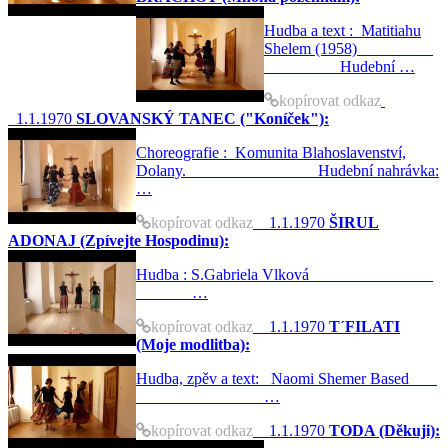
Hudba a text : Matitiahu
Shelem (1958)
Hudební …
kopírovat odkaz
1.1.1970
SLOVANSKÝ TANEC ("Koníček"):
Choreografie : Komunita Blahoslavenství,
Dolany. Hudební nahrávka:
…
kopírovat odkaz
1.1.1970
ŠIRUL
ADONAJ (Zpívejte Hospodinu):
Hudba : S.Gabriela Vlková
…
kopírovat odkaz
1.1.1970
T´FILATI
(Moje modlitba):
Hudba, zpěv a text: Naomi Shemer Based
…
kopírovat odkaz
1.1.1970
TODA (Děkuji):