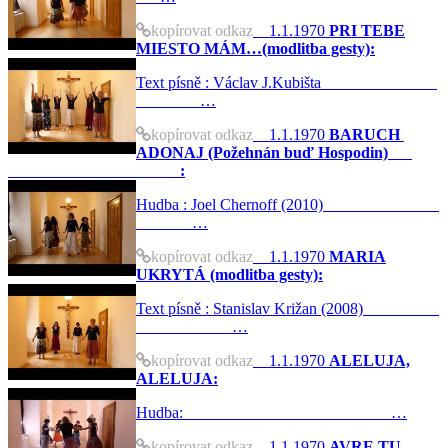
kopírovat odkaz
1.1.1970
PRI TEBE
MIESTO MÁM…(modlitba gesty):
Text písně : Václav J.Kubišta
…
kopírovat odkaz
1.1.1970
BARUCH
ADONAJ (Požehnán buď Hospodin)
:
Hudba : Joel Chernoff (2010)
…
kopírovat odkaz
1.1.1970
MARIA
UKRYTÁ (modlitba gesty):
Text písně : Stanislav Križan (2008)
…
kopírovat odkaz
1.1.1970
ALELUJA,
ALELUJA:
Hudba: …
kopírovat odkaz
1.1.1970
AVRE TU