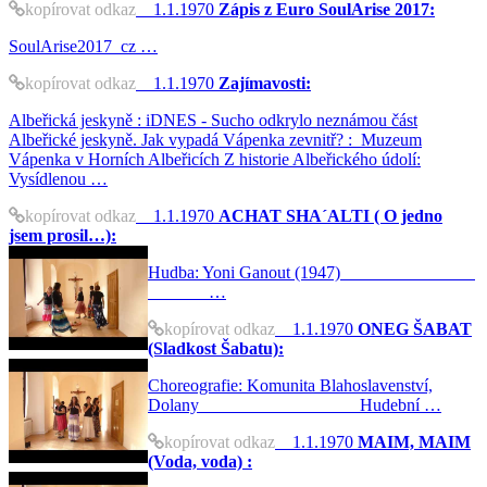
kopírovat odkaz
1.1.1970
Zápis z Euro SoulArise 2017:
SoulArise2017_cz …
kopírovat odkaz
1.1.1970
Zajímavosti:
Albeřická jeskyně : iDNES - Sucho odkrylo neznámou část
Albeřické jeskyně. Jak vypadá Vápenka zevnitř? : Muzeum
Vápenka v Horních Albeřicích Z historie Albeřického údolí:
Vysídlenou …
kopírovat odkaz
1.1.1970
ACHAT SHA´ALTI ( O jedno
jsem prosil…):
Hudba: Yoni Ganout (1947)
…
kopírovat odkaz
1.1.1970
ONEG ŠABAT
(Sladkost Šabatu):
Choreografie: Komunita Blahoslavenství,
Dolany Hudební …
kopírovat odkaz
1.1.1970
MAIM, MAIM
(Voda, voda) :