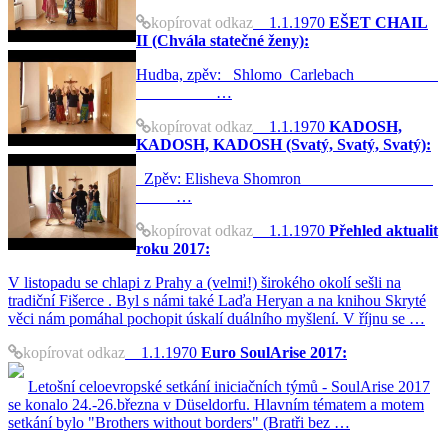
kopírovat odkaz
1.1.1970
EŠET CHAIL
II (Chvála statečné ženy):
Hudba, zpěv: Shlomo Carlebach
…
kopírovat odkaz
1.1.1970
KADOSH,
KADOSH, KADOSH (Svatý, Svatý, Svatý):
Zpěv: Elisheva Shomron
…
kopírovat odkaz
1.1.1970
Přehled aktualit
roku 2017:
V listopadu se chlapi z Prahy a (velmi!) širokého okolí sešli na
tradiční Fišerce . Byl s námi také Laďa Heryan a na knihou Skryté
věci nám pomáhal pochopit úskalí duálního myšlení. V říjnu se …
kopírovat odkaz
1.1.1970
Euro SoulArise 2017:
Letošní celoevropské setkání iniciačních týmů - SoulArise 2017
se konalo 24.-26.března v Düseldorfu. Hlavním tématem a motem
setkání bylo "Brothers without borders" (Bratři bez …