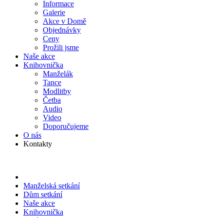
Informace
Galerie
Akce v Domě
Objed­návky
Ceny
Prožili jsme
Naše akce
Knihov­nička
Manželák
Tance
Modlitby
Četba
Audio
Video
Doporu­čujeme
O nás
Kontakty
Manželská setkání
Dům setkání
Naše akce
Knihov­nička