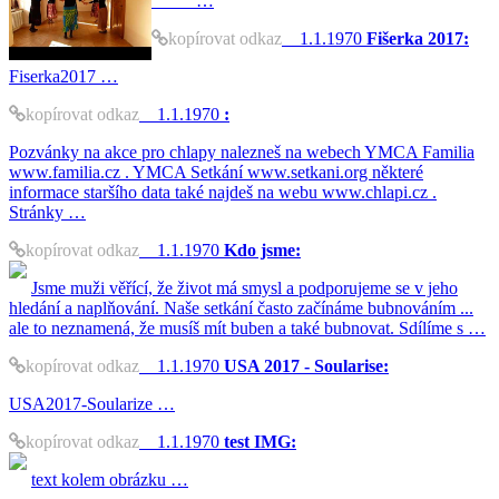
…
kopírovat odkaz
1.1.1970
Fišerka 2017:
Fiserka2017 …
kopírovat odkaz
1.1.1970
:
Pozvánky na akce pro chlapy nalezneš na webech YMCA Familia
www.familia.cz . YMCA Setkání www.setkani.org některé
informace staršího data také najdeš na webu www.chlapi.cz .
Stránky …
kopírovat odkaz
1.1.1970
Kdo jsme:
Jsme muži věřící, že život má smysl a podporujeme se v jeho
hledání a naplňování. Naše setkání často začínáme bubnováním ...
ale to neznamená, že musíš mít buben a také bubnovat. Sdílíme s …
kopírovat odkaz
1.1.1970
USA 2017 - Soularise:
USA2017-Soularize …
kopírovat odkaz
1.1.1970
test IMG:
text kolem obrázku …