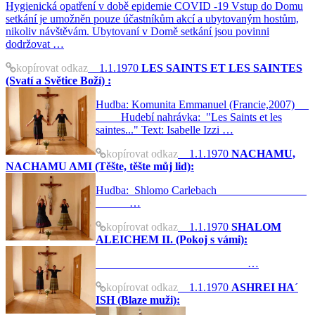
Hygienická opatření v době epidemie COVID -19 Vstup do Domu
setkání je umožněn pouze účastníkům akcí a ubytovaným hostům,
nikoliv návštěvám. Ubytovaní v Domě setkání jsou povinni
dodržovat …
kopírovat odkaz
1.1.1970
LES SAINTS ET LES SAINTES
(Svatí a Světice Boží) :
Hudba: Komunita Emmanuel (Francie,2007)
Hudebí nahrávka: "Les Saints et les
saintes..." Text: Isabelle Izzi …
kopírovat odkaz
1.1.1970
NACHAMU,
NACHAMU AMI (Těšte, těšte můj lid):
Hudba: Shlomo Carlebach
…
kopírovat odkaz
1.1.1970
SHALOM
ALEICHEM II. (Pokoj s vámi):
…
kopírovat odkaz
1.1.1970
ASHREI HA´
ISH (Blaze muži):