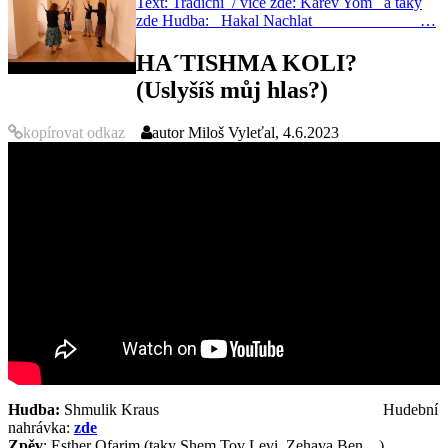
Text: Tradiční / více zde: Karev Yom a taky
zde Hudba: Hakal Nachlat …
HA´TISHMA KOLI?
(Uslyšíš můj hlas?)
kopírovat odkaz
autor
Miloš Vyleťal, 4.6.2023
Hudba:
Shmulik Kraus Hudební
nahrávka:
zde
Zpěv
: Esther Ofarim (taky Shem Tov Levi, Zehava Ben…)