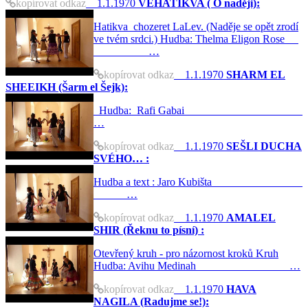
kopírovat odkaz
1.1.1970
VEHATIKVA ( O naději):
Hatikva chozeret LaLev. (Naděje se opět zrodí
ve tvém srdci.) Hudba: Thelma Eligon Rose
…
kopírovat odkaz
1.1.1970
SHARM EL
SHEEIKH (Šarm el Šejk):
Hudba: Rafi Gabai
…
kopírovat odkaz
1.1.1970
SEŠLI DUCHA
SVÉHO… :
Hudba a text : Jaro Kubišta
…
kopírovat odkaz
1.1.1970
AMALEL
SHIR (Řeknu to písní) :
Otevřený kruh - pro názornost kroků Kruh
Hudba: Avihu Medinah …
kopírovat odkaz
1.1.1970
HAVA
NAGILA (Radujme se!):