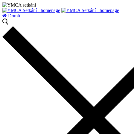
zatížení serveru
Domů