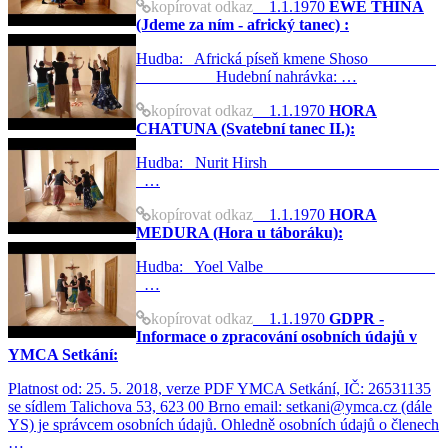
kopírovat odkaz
1.1.1970
EWE THINA
(Jdeme za ním - africký tanec) :
Hudba: Africká píseň kmene Shoso
Hudební nahrávka: …
kopírovat odkaz
1.1.1970
HORA
CHATUNA (Svatební tanec II.):
Hudba: Nurit Hirsh
…
kopírovat odkaz
1.1.1970
HORA
MEDURA (Hora u táboráku):
Hudba: Yoel Valbe
…
kopírovat odkaz
1.1.1970
GDPR -
Informace o zpracování osobních údajů v
YMCA Setkání:
Platnost od: 25. 5. 2018, verze PDF YMCA Setkání, IČ: 26531135
se sídlem Talichova 53, 623 00 Brno email: setkani@ymca.cz (dále
YS) je správcem osobních údajů. Ohledně osobních údajů o členech
…