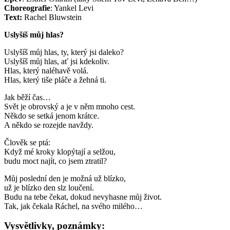
Choreografie
: Yankel Levi
Text:
Rachel Bluwstein
Uslyšíš můj hlas?
Uslyšíš můj hlas, ty, který jsi daleko?
Uslyšíš můj hlas, ať jsi kdekoliv.
Hlas, který naléhavě volá.
Hlas, který tiše pláče a žehná ti.
Jak běží čas…
Svět je obrovský a je v něm mnoho cest.
Někdo se setká jenom krátce.
A někdo se rozejde navždy.
Člověk se ptá:
Když mé kroky klopýtají a selžou,
budu moct najít, co jsem ztratil?
Můj poslední den je možná už blízko,
už je blízko den slz loučení.
Budu na tebe čekat, dokud nevyhasne můj život.
Tak, jak čekala Ráchel, na svého milého…
Vysvětlivky, poznámky
: