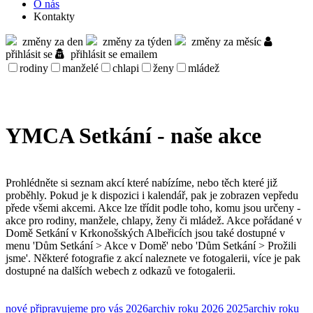
O nás
Kontakty
změny za den
změny za týden
změny za měsíc
přihlásit se
přihlásit se emailem
rodiny
manželé
chlapi
ženy
mládež
YMCA Setkání - naše akce
Prohlédněte si seznam akcí které nabízíme, nebo těch které již
proběhly. Pokud je k dispozici i kalendář, pak je zobrazen vepředu
přede všemi akcemi. Akce lze třídit podle toho, komu jsou určeny -
akce pro rodiny, manžele, chlapy, ženy či mládež. Akce pořádané v
Domě Setkání v Krkonošských Albeřicích jsou také dostupné v
menu 'Dům Setkání > Akce v Domě' nebo 'Dům Setkání > Prožili
jsme'. Některé fotografie z akcí naleznete ve fotogalerii, více je pak
dostupné na dalších webech z odkazů ve fotogalerii.
nové
připravujeme pro vás
2026
archiv roku 2026
2025
archiv roku