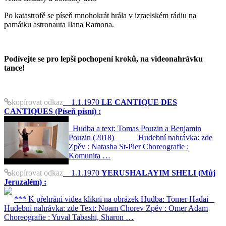
Po katastrofě se píseň mnohokrát hrála v izraelském rádiu na
památku astronauta Ilana Ramona.
Podívejte se pro lepší pochopení kroků, na videonahrávku
tance!
kopírovat odkaz
1.1.1970
LE CANTIQUE DES
CANTIQUES (Píseň písní) :
Hudba a text: Tomas Pouzin a Benjamin
Pouzin (2018) Hudební nahrávka: zde
Zpěv : Natasha St-Pier Choreografie :
Komunita …
kopírovat odkaz
1.1.1970
YERUSHALAYIM SHELI (Můj
Jeruzalém) :
*** K přehrání videa klikni na obrázek Hudba: Tomer Hadai
Hudební nahrávka: zde Text: Noam Chorev Zpěv : Omer Adam
Choreografie : Yuval Tabashi, Sharon …