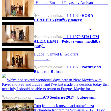
Hudb a: Emanuel Pugashov Amivan
…
kopírovat odkaz
1.1.1970
HORA
CHADERA (Mužský tanec):
…
kopírovat odkaz
1.1.1970
SHALOM
ALEICHEM I. (Pokoj s vámi; modlitba
gesty):
Hudba: Samuel E. Goldfars
…
kopírovat odkaz
1.1.1970
Pozdrav od
Richarda Rohra:
We've had several wonderful days here in New Mexico with
Pavel and Petr and Ludva, and I've just made the decision today that
next July I should be able to return to Prague. Maybe for …
kopírovat odkaz
1.1.1970
Soularise 2017 - bubnování:
Toto je bonus k prezentaci putování za
Richardem Rohrem na Soularise 2017. Takto