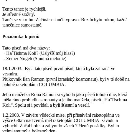
Tento tanec je rychlejší.
Je středně složitý.
Tančí se v kruhu. Začíná se tančit vpravo. Bez úchytu rukou, každá
tanečnice samostatně.
Poznámka k písni:
Tato píseň má dva názvy:
- Ha´Tishma Koli? (Uslyšíš můj hlas?)
- Zemer Nugeh (Smutná melodie)
18.1.2003. Byla tato píseň první písní, která byla zahraná ve
vesmíru.
Plukovník Ilan Ramon (první izraelský kosmonaut), byl v té době na
palubě raketoplánu COLUMBIA.
Jeho manželka Rona Ramon si vybrala jako píseň tohoto dne, která
měla ráno probudit astronauty a jejího manžela, píseň „Ha´Tischma
Koli“. Spolu si i povídali a byli šťastní a veselí.
1.2.2003. V závěru vědecké mise, při přistávání raketoplánu ve
výšce 63km nad zemí, měl raketoplán COLUMBIA závadu a
vybuchl. Začal hořet a zahynulo všech 7 členů posádky. Byl to
velmi smutný a bolestný den.