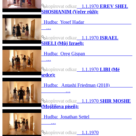
kopírovat odkaz
1.1.1970
EREV SHEL
SHOSHANIM (Večer růží):
Hudba: Yosef Hadar
…
kopírovat odkaz
1.1.1970
ISRAEL
SHELI (Můj Izrael):
Hudba: Oreg Gispan
…
kopírovat odkaz
1.1.1970
LIBI (Mé
srdce):
Hudba: Antashi Friedman (2018)
…
kopírovat odkaz
1.1.1970
SHIR MOSHE
(Mojžíšova píseň):
Hudba: Jonathan Settel
…
kopírovat odkaz
1.1.1970