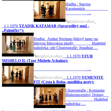
Hudba : Stavros
Kaogiamizis
…
kopírovat odkaz
1.1.1970
TZADIK KATAMAR (Spravedlivý muž -
„Palmičky“):
Hudba: Amitai Neeman (lidový tanec,na
lidovou židovskou píseň) Hudební
nahrávka: zde Choreografie: Jonathan …
kopírovat odkaz
1.1.1970
TZUR
MISHELO II. (Tzur Mishelo Achalnu):
…
kopírovat odkaz
1.1.1970
YEMENITE
FIT (Cesta k Bohu, modlitba gesty):
Choreografie : Komunita
Blahoslavenství, Dolany
Hudební
nahrávka: …