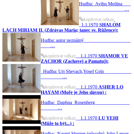
Hudba: Avihu Medina
…
kopírovat odkaz
1.1.1970
SHALOM
LACH MIRIAM II. (Zdrávas Maria; tanec sv. Růžence):
Hudba: autor neznámý
…
kopírovat odkaz
1.1.1970
SHAMOR VE
ZACHOR (Zachovej a Pamatuj):
Hudba: Uri Shevach,Yosef Grin
…
kopírovat odkaz
1.1.1970
ASHER LO
HAYAM (Moře je Jeho slávou) :
Hudba: Daphna Rosenberg
…
kopírovat odkaz
1.1.1970
LU YEHI
(Může to být...) :
Hudba: Naomi Shemer (původní: John Lenon,