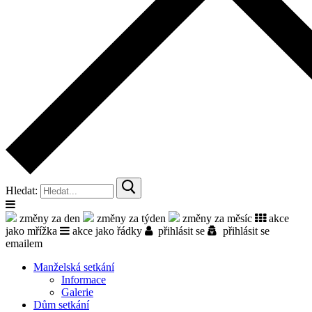
Hledat:
změny za den
změny za týden
změny za měsíc
akce
jako mřížka
akce jako řádky
přihlásit se
přihlásit se
emailem
Manželská setkání
Informace
Galerie
Dům setkání