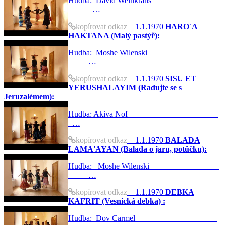
Hudba: David Weinkrans
…
kopírovat odkaz
1.1.1970
HARO´A
HAKTANA (Malý pastýř):
Hudba: Moshe Wilenski
…
kopírovat odkaz
1.1.1970
SISU ET
YERUSHALAYIM (Radujte se s
Jeruzalémem):
Hudba: Akiva Nof
…
kopírovat odkaz
1.1.1970
BALADA
LAMA'AYAN (Balada o jaru, potůčku):
Hudba: Moshe Wilenski
…
kopírovat odkaz
1.1.1970
DEBKA
KAFRIT (Vesnická debka) :
Hudba: Dov Carmel