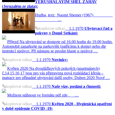
YERUSHALAYIM SHEL ZAHAV
(Jeruzalém ze zlata):
Hudba, text: Naomi Shemer (1967)
…
kopírovat odkaz
1.1.1970
Ubytovací řád a
pokyny v Domě Setkání:
Příjezd Na ubytování se dostavte od 16.00 hodin do 19.00 hodin.
Automobil zaparkujte na parkovišti (patřícímu k domu) nebo dle
instrukcí správce. Při nástupu se prosím hlaste u správce …
kopírovat odkaz
1.1.1970
Novinky:
Květen 2020 Na dvoulůžkových pokojích (apartmánech)
č.14,15,16,17 jsou pro vás připravena nová rozkládací křesla –
matrace pro případné ubytování další osoby. Duben 2020 Nové …
kopírovat odkaz
1.1.1970
Naše vize, poslání a činnosti:
Možnost stáhnout ve formátu pdf zde . …
kopírovat odkaz
1.1.1970
Květen 2020 - Hygienická opatření
v době epidemie COVID -19: