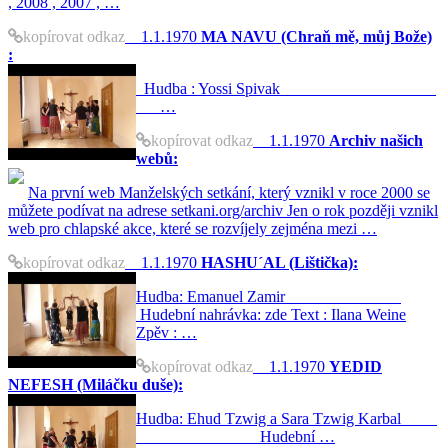
, 2008 , 2007 , …
kopírovat odkaz
1.1.1970
MA NAVU (Chraň mě, můj Bože)
:
Hudba : Yossi Spivak
…
kopírovat odkaz
1.1.1970
Archiv našich
webů:
Na první web Manželských setkání, který vznikl v roce 2000 se
můžete podívat na adrese setkani.org/archiv Jen o rok později vznikl
web pro chlapské akce, které se rozvíjely zejména mezi …
kopírovat odkaz
1.1.1970
HASHU´AL (Lištička):
Hudba: Emanuel Zamir
Hudební nahrávka: zde Text : Ilana Weine
Zpěv : …
kopírovat odkaz
1.1.1970
YEDID
NEFESH (Miláčku duše):
Hudba: Ehud Tzwig a Sara Tzwig Karbal
Hudební …