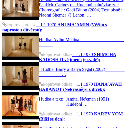
Paul Mc Cartney) Hudební nahrávka: zde
Choreografie : Gadi Bitton (2004) Text písně :
Naomi Shemer (J.Lenon, …
kopírovat odkaz
1.1.1970
ANI MA´AMIN (Věřím s
naprostou důvěrou):
Hudba: Avihu Medina
…
kopírovat odkaz
1.1.1970
SHIMCHA
KADOSH (Tvé jméno je svaté):
Hudba: Barry a Batya Segal (2002)
…
kopírovat odkaz
1.1.1970
HANA´AVAH
BABANOT (Nekrásnější z dívek):
Hudba a text: Amitai Ne'eman (1951)
Hudební …
kopírovat odkaz
1.1.1970
KAREV YOM
(Blíží se den):