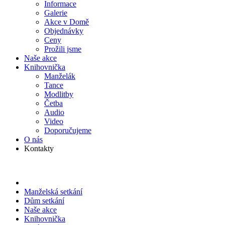
Informace
Galerie
Akce v Domě
Objed­návky
Ceny
Prožili jsme
Naše akce
Knihov­nička
Manželák
Tance
Modlitby
Četba
Audio
Video
Doporu­čujeme
O nás
Kontakty
Manželská setkání
Dům setkání
Naše akce
Knihov­nička