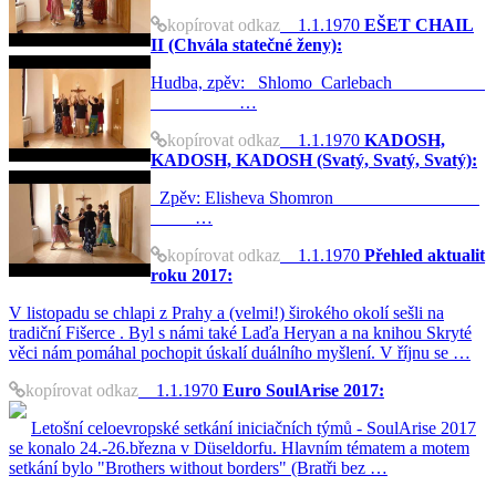
kopírovat odkaz
1.1.1970
EŠET CHAIL
II (Chvála statečné ženy):
Hudba, zpěv: Shlomo Carlebach
…
kopírovat odkaz
1.1.1970
KADOSH,
KADOSH, KADOSH (Svatý, Svatý, Svatý):
Zpěv: Elisheva Shomron
…
kopírovat odkaz
1.1.1970
Přehled aktualit
roku 2017:
V listopadu se chlapi z Prahy a (velmi!) širokého okolí sešli na
tradiční Fišerce . Byl s námi také Laďa Heryan a na knihou Skryté
věci nám pomáhal pochopit úskalí duálního myšlení. V říjnu se …
kopírovat odkaz
1.1.1970
Euro SoulArise 2017:
Letošní celoevropské setkání iniciačních týmů - SoulArise 2017
se konalo 24.-26.března v Düseldorfu. Hlavním tématem a motem
setkání bylo "Brothers without borders" (Bratři bez …