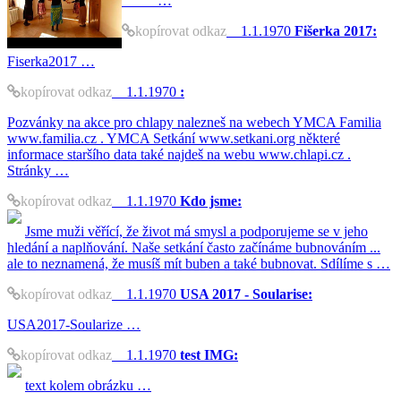
…
kopírovat odkaz
1.1.1970
Fišerka 2017:
Fiserka2017 …
kopírovat odkaz
1.1.1970
:
Pozvánky na akce pro chlapy nalezneš na webech YMCA Familia
www.familia.cz . YMCA Setkání www.setkani.org některé
informace staršího data také najdeš na webu www.chlapi.cz .
Stránky …
kopírovat odkaz
1.1.1970
Kdo jsme:
Jsme muži věřící, že život má smysl a podporujeme se v jeho
hledání a naplňování. Naše setkání často začínáme bubnováním ...
ale to neznamená, že musíš mít buben a také bubnovat. Sdílíme s …
kopírovat odkaz
1.1.1970
USA 2017 - Soularise:
USA2017-Soularize …
kopírovat odkaz
1.1.1970
test IMG:
text kolem obrázku …