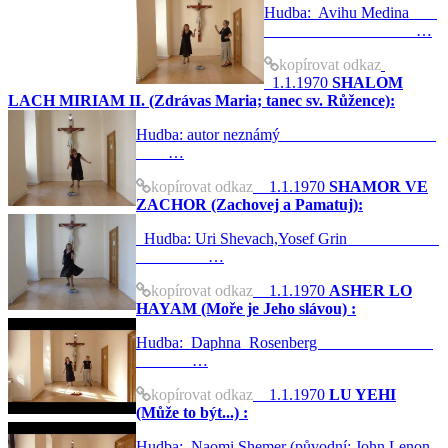
Hudba: Avihu Medina
…
kopírovat odkaz
1.1.1970
SHALOM
LACH MIRIAM II. (Zdrávas Maria; tanec sv. Růžence):
Hudba: autor neznámý
…
kopírovat odkaz
1.1.1970
SHAMOR VE
ZACHOR (Zachovej a Pamatuj):
Hudba: Uri Shevach,Yosef Grin
…
kopírovat odkaz
1.1.1970
ASHER LO
HAYAM (Moře je Jeho slávou) :
Hudba: Daphna Rosenberg
…
kopírovat odkaz
1.1.1970
LU YEHI
(Může to být...) :
Hudba: Naomi Shemer (původní: John Lenon,