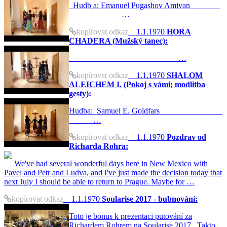
Hudb a: Emanuel Pugashov Amivan
…
kopírovat odkaz
1.1.1970
HORA
CHADERA (Mužský tanec):
…
kopírovat odkaz
1.1.1970
SHALOM
ALEICHEM I. (Pokoj s vámi; modlitba
gesty):
Hudba: Samuel E. Goldfars
…
kopírovat odkaz
1.1.1970
Pozdrav od
Richarda Rohra:
We've had several wonderful days here in New Mexico with
Pavel and Petr and Ludva, and I've just made the decision today that
next July I should be able to return to Prague. Maybe for …
kopírovat odkaz
1.1.1970
Soularise 2017 - bubnování:
Toto je bonus k prezentaci putování za
Richardem Rohrem na Soularise 2017. Takto