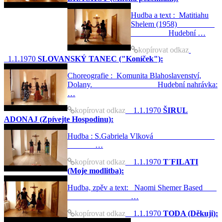
Hudba a text : Matitiahu
Shelem (1958)
Hudební …
kopírovat odkaz
1.1.1970
SLOVANSKÝ TANEC ("Koníček"):
Choreografie : Komunita Blahoslavenství,
Dolany. Hudební nahrávka:
…
kopírovat odkaz
1.1.1970
ŠIRUL
ADONAJ (Zpívejte Hospodinu):
Hudba : S.Gabriela Vlková
…
kopírovat odkaz
1.1.1970
T´FILATI
(Moje modlitba):
Hudba, zpěv a text: Naomi Shemer Based
…
kopírovat odkaz
1.1.1970
TODA (Děkuji):