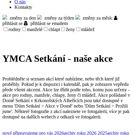
O nás
Kontakty
změny za den
změny za týden
změny za měsíc
přihlásit se
přihlásit se emailem
rodiny
manželé
chlapi
ženy
mládež
YMCA Setkání - naše akce
Prohlédněte si seznam akcí které nabízíme, nebo těch které již
proběhly. Pokud je k dispozici i kalendář, pak je zobrazen vepředu
přede všemi akcemi. Akce lze třídit podle toho, komu jsou určeny -
akce pro rodiny, manžele, chlapy, ženy či mládež. Akce pořádané v
Domě Setkání v Krkonošských Albeřicích jsou také dostupné v
menu 'Dům Setkání > Akce v Domě' nebo 'Dům Setkání > Prožili
jsme'. Některé fotografie z akcí naleznete ve fotogalerii, více je pak
dostupné na dalších webech z odkazů ve fotogalerii.
nové
připravujeme pro vás
2026
archiv roku 2026
2025
archiv roku