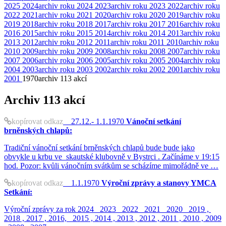
2025
2024
archiv roku 2024
2023
archiv roku 2023
2022
archiv roku
2022
2021
archiv roku 2021
2020
archiv roku 2020
2019
archiv roku
2019
2018
archiv roku 2018
2017
archiv roku 2017
2016
archiv roku
2016
2015
archiv roku 2015
2014
archiv roku 2014
2013
archiv roku
2013
2012
archiv roku 2012
2011
archiv roku 2011
2010
archiv roku
2010
2009
archiv roku 2009
2008
archiv roku 2008
2007
archiv roku
2007
2006
archiv roku 2006
2005
archiv roku 2005
2004
archiv roku
2004
2003
archiv roku 2003
2002
archiv roku 2002
2001
archiv roku
2001
1970
archiv
113 akcí
Archiv
113 akcí
kopírovat odkaz
27.12.- 1.1.1970
Vánoční setkání
brněnských chlapů:
Tradiční vánoční setkání brněnských chlapů bude bude jako
obvykle u krbu ve skautské klubovně v Bystrci . Začínáme v 19:15
hod. Pozor: kvůli vánočním svátkům se scházíme mimořádně ve …
kopírovat odkaz
1.1.1970
Výroční zprávy a stanovy YMCA
Setkání:
Výroční zprávy za rok 2024 2023 2022 2021 2020 2019 ,
2018 , 2017 , 2016, 2015 , 2014 , 2013 , 2012 , 2011 , 2010 , 2009