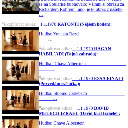
se na Soularise bubnovalo: Všimni si obrazu za
Richardem Rohrem - ano, je to obraz z našeho
…
kopírovat odkaz
1.1.1970
KATONTI (Nejsem hoden):
Hudba: Yonatan Razel
…
kopírovat odkaz
1.1.1970
HAGAN
HABIL´ADI (Tajná zahrada):
Hudba : Chava Alberstein
…
kopírovat odkaz
1.1.1970
ESSA EINAI 1
(Pozvedám své oči...):
Hudba: Shlomo Carlebach
…
kopírovat odkaz
1.1.1970
DAVID
MELECH IZRAEL (David král Izraele) :
Hudba: Chava Alberstein