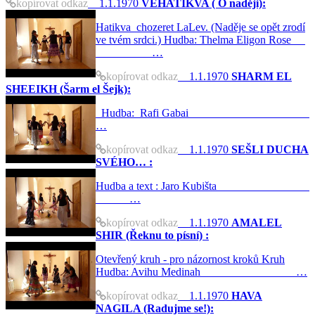
kopírovat odkaz
1.1.1970
VEHATIKVA ( O naději):
Hatikva chozeret LaLev. (Naděje se opět zrodí
ve tvém srdci.) Hudba: Thelma Eligon Rose
…
kopírovat odkaz
1.1.1970
SHARM EL
SHEEIKH (Šarm el Šejk):
Hudba: Rafi Gabai
…
kopírovat odkaz
1.1.1970
SEŠLI DUCHA
SVÉHO… :
Hudba a text : Jaro Kubišta
…
kopírovat odkaz
1.1.1970
AMALEL
SHIR (Řeknu to písní) :
Otevřený kruh - pro názornost kroků Kruh
Hudba: Avihu Medinah …
kopírovat odkaz
1.1.1970
HAVA
NAGILA (Radujme se!):