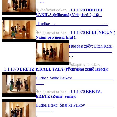
…
kopírovat odkaz
1.1.1970
DODI LI
VANILA (Milostná; Velepíseň 2, 16) :
Hudba: - …
kopírovat odkaz
1.1.1970
ELUL NIGUN (
Nigun pro měsíc Elul ):
Hudba a zpěv: Eitan Katz
…
kopírovat odkaz
1.1.1970
ERETZ ISRAEL YAFA (Překrásná země Izrael):
Hudba: Saike Paikov
…
kopírovat odkaz
1.1.1970
ERETZ,
ERETZ (Země, země):
Hudba a text: Shai´ke Paikov
…