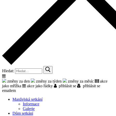
Hledat:
změny za den
změny za týden
změny za měsíc
akce
jako mřížka
akce jako řádky
přihlásit se
přihlásit se
emailem
Manželská setkání
Informace
Galerie
Dům setkání