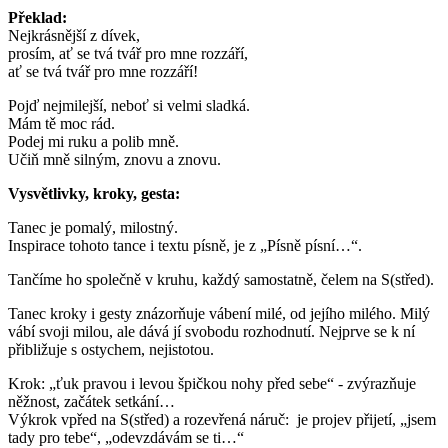
Překlad:
Nejkrásnější z dívek,
prosím, ať se tvá tvář pro mne rozzáří,
ať se tvá tvář pro mne rozzáří!
Pojď nejmilejší, neboť si velmi sladká.
Mám tě moc rád.
Podej mi ruku a polib mně.
Učiň mně silným, znovu a znovu.
Vysvětlivky, kroky, gesta:
Tanec je pomalý, milostný.
Inspirace tohoto tance i textu písně, je z „Písně písní…“.
Tančíme ho společně v kruhu, každý samostatně, čelem na S(střed).
Tanec kroky i gesty znázorňuje vábení milé, od jejího milého. Milý
vábí svoji milou, ale dává jí svobodu rozhodnutí. Nejprve se k ní
přibližuje s ostychem, nejistotou.
Krok: „ťuk pravou i levou špičkou nohy před sebe“ - zvýrazňuje
něžnost, začátek setkání…
Výkrok vpřed na S(střed) a rozevřená náruč: je projev přijetí, „jsem
tady pro tebe“, „odevzdávám se ti…“