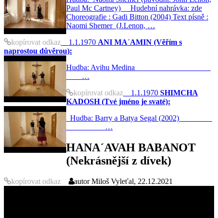
Paul Mc Cartney) Hudební nahrávka: zde
Choreografie : Gadi Bitton (2004) Text písně :
Naomi Shemer (J.Lenon, …
kopírovat odkaz
1.1.1970
ANI MA´AMIN (Věřím s
naprostou důvěrou):
Hudba: Avihu Medina
…
kopírovat odkaz
1.1.1970
SHIMCHA
KADOSH (Tvé jméno je svaté):
Hudba: Barry a Batya Segal (2002)
…
HANA´AVAH BABANOT
(Nekrásnější z dívek)
kopírovat odkaz
autor
Miloš Vyleťal, 22.12.2021