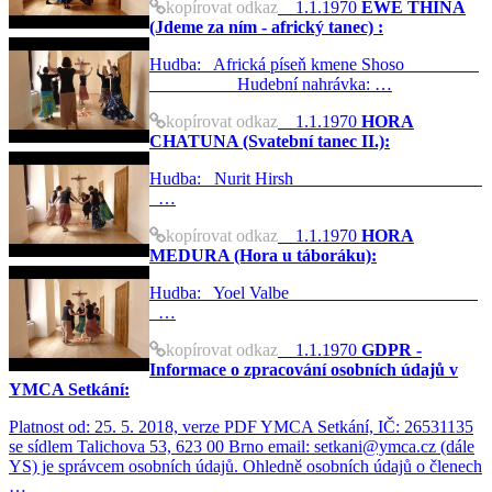
kopírovat odkaz
1.1.1970
EWE THINA
(Jdeme za ním - africký tanec) :
Hudba: Africká píseň kmene Shoso
Hudební nahrávka: …
kopírovat odkaz
1.1.1970
HORA
CHATUNA (Svatební tanec II.):
Hudba: Nurit Hirsh
…
kopírovat odkaz
1.1.1970
HORA
MEDURA (Hora u táboráku):
Hudba: Yoel Valbe
…
kopírovat odkaz
1.1.1970
GDPR -
Informace o zpracování osobních údajů v
YMCA Setkání:
Platnost od: 25. 5. 2018, verze PDF YMCA Setkání, IČ: 26531135
se sídlem Talichova 53, 623 00 Brno email: setkani@ymca.cz (dále
YS) je správcem osobních údajů. Ohledně osobních údajů o členech
…