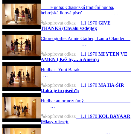
Hudba: Chasidská tradiční hudba,
hebrejská lidová píseň …
kopírovat odkaz
1.1.1970
GIVE
THANKS (Chválu vzdejte):
Choreografie: Annie Garber, Laura Olander
…
kopírovat odkaz
1.1.1970
MI YTEN VE
AMEN ( Kéž by… a Amen) :
Hudba: Yoni Barak
…
kopírovat odkaz
1.1.1970
MA HA-ŠIR
(Jaká je to píseň?):
Hudba: autor neznámý
…
kopírovat odkaz
1.1.1970
KOL BAYAAR
(Hlasy v lese):
…