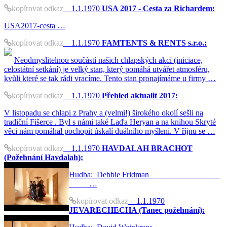
kopírovat odkaz
1.1.1970
USA 2017 - Cesta za Richardem:
USA2017-cesta …
kopírovat odkaz
1.1.1970
FAMTENTS & RENTS s.r.o.:
Neodmyslitelnou součástí našich chlapských akcí (iniciace,
celostátní setkání) je velký stan, který pomáhá utvářet atmosféru,
kvůli které se tak rádi vracíme. Tento stan pronajímáme u firmy …
kopírovat odkaz
1.1.1970
Přehled aktualit 2017:
V listopadu se chlapi z Prahy a (velmi!) širokého okolí sešli na
tradiční Fišerce . Byl s námi také Laďa Heryan a na knihou Skryté
věci nám pomáhal pochopit úskalí duálního myšlení. V říjnu se …
kopírovat odkaz
1.1.1970
HAVDALAH BRACHOT
(Požehnání Havdalah):
Hudba: Debbie Fridman
…
kopírovat odkaz
1.1.1970
JEVARECHECHA (Tanec požehnání):