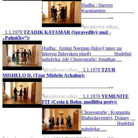
Hudba : Stavros
Kaogiamizis
…
kopírovat odkaz
1.1.1970
TZADIK KATAMAR (Spravedlivý muž -
„Palmičky“):
Hudba: Amitai Neeman (lidový tanec,na
lidovou židovskou píseň) Hudební
nahrávka: zde Choreografie: Jonathan …
kopírovat odkaz
1.1.1970
TZUR
MISHELO II. (Tzur Mishelo Achalnu):
…
kopírovat odkaz
1.1.1970
YEMENITE
FIT (Cesta k Bohu, modlitba gesty):
Choreografie : Komunita
Blahoslavenství, Dolany
Hudební
nahrávka: …