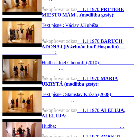
kopírovat odkaz
1.1.1970
PRI TEBE
MIESTO MÁM…(modlitba gesty):
Text písně : Václav J.Kubišta
…
kopírovat odkaz
1.1.1970
BARUCH
ADONAJ (Požehnán buď Hospodin)
:
Hudba : Joel Chernoff (2010)
…
kopírovat odkaz
1.1.1970
MARIA
UKRYTÁ (modlitba gesty):
Text písně : Stanislav Križan (2008)
…
kopírovat odkaz
1.1.1970
ALELUJA,
ALELUJA:
Hudba: …
kopírovat odkaz
1.1.1970
AVRE TU