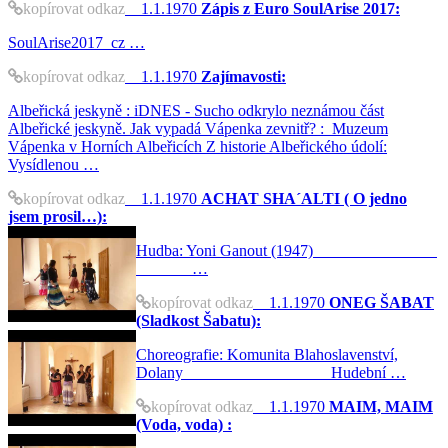
kopírovat odkaz
1.1.1970
Zápis z Euro SoulArise 2017:
SoulArise2017_cz …
kopírovat odkaz
1.1.1970
Zajímavosti:
Albeřická jeskyně : iDNES - Sucho odkrylo neznámou část
Albeřické jeskyně. Jak vypadá Vápenka zevnitř? : Muzeum
Vápenka v Horních Albeřicích Z historie Albeřického údolí:
Vysídlenou …
kopírovat odkaz
1.1.1970
ACHAT SHA´ALTI ( O jedno
jsem prosil…):
Hudba: Yoni Ganout (1947)
…
kopírovat odkaz
1.1.1970
ONEG ŠABAT
(Sladkost Šabatu):
Choreografie: Komunita Blahoslavenství,
Dolany Hudební …
kopírovat odkaz
1.1.1970
MAIM, MAIM
(Voda, voda) :