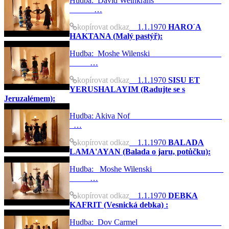
Hudba: David Weinkrans
…
kopírovat odkaz
1.1.1970
HARO´A
HAKTANA (Malý pastýř):
Hudba: Moshe Wilenski
…
kopírovat odkaz
1.1.1970
SISU ET
YERUSHALAYIM (Radujte se s
Jeruzalémem):
Hudba: Akiva Nof
…
kopírovat odkaz
1.1.1970
BALADA
LAMA'AYAN (Balada o jaru, potůčku):
Hudba: Moshe Wilenski
…
kopírovat odkaz
1.1.1970
DEBKA
KAFRIT (Vesnická debka) :
Hudba: Dov Carmel