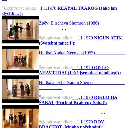
kopírovat odkaz
1.1.1970
KEAYAL TAAROG (Jako laň
dychtí ... ):
Zpěv: Elischeva Shomron (1986)
…
kopírovat odkaz
1.1.1970
NIGUN ATIK
(Svatební tanec I.):
Hudba: Amitai Néeman (1955)
…
kopírovat odkaz
1.1.1970
OD LO
AHAVTI DAI (Ještě jsem dost nemiloval) :
Hudba a text : Naomi Shemer
…
kopírovat odkaz
1.1.1970
RIKUD HA
ŠABAT (Příchod Královny Šabat):
…
kopírovat odkaz
1.1.1970
ROV
BRACHOT (Mnohá požehnání):