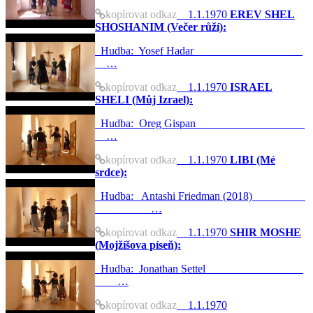
kopírovat odkaz
1.1.1970
EREV SHEL
SHOSHANIM (Večer růží):
Hudba: Yosef Hadar
…
kopírovat odkaz
1.1.1970
ISRAEL
SHELI (Můj Izrael):
Hudba: Oreg Gispan
…
kopírovat odkaz
1.1.1970
LIBI (Mé
srdce):
Hudba: Antashi Friedman (2018)
…
kopírovat odkaz
1.1.1970
SHIR MOSHE
(Mojžíšova píseň):
Hudba: Jonathan Settel
…
kopírovat odkaz
1.1.1970