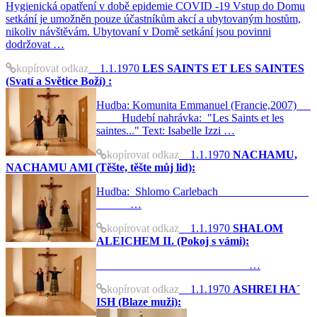
Hygienická opatření v době epidemie COVID -19 Vstup do Domu
setkání je umožněn pouze účastníkům akcí a ubytovaným hostům,
nikoliv návštěvám. Ubytovaní v Domě setkání jsou povinni
dodržovat …
kopírovat odkaz
1.1.1970
LES SAINTS ET LES SAINTES
(Svatí a Světice Boží) :
Hudba: Komunita Emmanuel (Francie,2007)
Hudebí nahrávka: "Les Saints et les
saintes..." Text: Isabelle Izzi …
kopírovat odkaz
1.1.1970
NACHAMU,
NACHAMU AMI (Těšte, těšte můj lid):
Hudba: Shlomo Carlebach
…
kopírovat odkaz
1.1.1970
SHALOM
ALEICHEM II. (Pokoj s vámi):
…
kopírovat odkaz
1.1.1970
ASHREI HA´
ISH (Blaze muži):