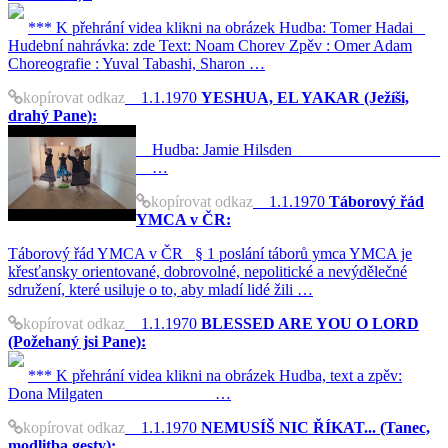
*** K přehrání videa klikni na obrázek Hudba: Tomer Hadai
Hudební nahrávka: zde Text: Noam Chorev Zpěv : Omer Adam
Choreografie : Yuval Tabashi, Sharon …
kopírovat odkaz
1.1.1970
YESHUA, EL YAKAR (Ježíši,
drahý Pane):
Hudba: Jamie Hilsden
…
kopírovat odkaz
1.1.1970
Táborový řád
YMCA v ČR:
Táborový řád YMCA v ČR § 1 poslání táborů ymca YMCA je
křesťansky orientované, dobrovolné, nepolitické a nevýdělečné
sdružení, které usiluje o to, aby mladí lidé žili …
kopírovat odkaz
1.1.1970
BLESSED ARE YOU O LORD
(Požehaný jsi Pane):
*** K přehrání videa klikni na obrázek Hudba, text a zpěv:
Dona Milgaten …
kopírovat odkaz
1.1.1970
NEMUSÍŠ NIC ŘÍKAT... (Tanec,
modlitba gesty):