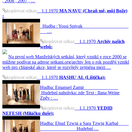
, 2008 , 2007 , …
kopírovat odkaz
1.1.1970
MA NAVU (Chraň mě, můj Bože)
:
Hudba : Yossi Spivak
…
kopírovat odkaz
1.1.1970
Archiv našich
webů:
Na první web Manželských setkání, který vznikl v roce 2000 se
můžete podívat na adrese setkani.org/archiv Jen o rok později vznikl
web pro chlapské akce, které se rozvíjely zejména mezi …
kopírovat odkaz
1.1.1970
HASHU´AL (Lištička):
Hudba: Emanuel Zamir
Hudební nahrávka: zde Text : Ilana Weine
Zpěv : …
kopírovat odkaz
1.1.1970
YEDID
NEFESH (Miláčku duše):
Hudba: Ehud Tzwig a Sara Tzwig Karbal
Hudební …