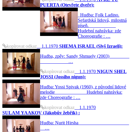
PUERTA (Otevřete dveře):
Hudba: Folk Ladino.
Sefardská lidová, milostná
píseň.
Hudební nahrávka: zde
Choreografie : …
kopírovat odkaz
1.1.1970
SHEMA ISRAEL (Slyš Izraeli):
Hudba, zpěv: Sandy Shmuely (2003)
…
kopírovat odkaz
1.1.1970
NIGUN SHEL
JOSSI (Jossiho nigun):
Hudba: Yossi Spivak (1960), z původní lidové
melodie Hudební nahrávka:
zde Choreografie : …
kopírovat odkaz
1.1.1970
SULAM YAAKOV (Jákobův žebřík) :
Hudba: Nurit Hirsha
…