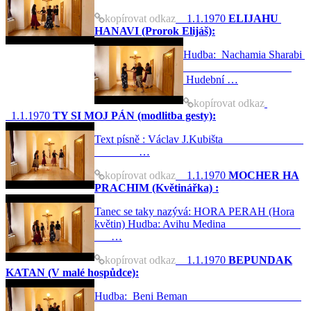
kopírovat odkaz
1.1.1970
ELIJAHU
HANAVI (Prorok Elijáš):
Hudba: Nachamia Sharabi
Hudební …
kopírovat odkaz
1.1.1970
TY SI MOJ PÁN (modlitba gesty):
Text písně : Václav J.Kubišta
…
kopírovat odkaz
1.1.1970
MOCHER HA
PRACHIM (Květinářka) :
Tanec se taky nazývá: HORA PERAH (Hora
květin) Hudba: Avihu Medina
…
kopírovat odkaz
1.1.1970
BEPUNDAK
KATAN (V malé hospůdce):
Hudba: Beni Beman
…