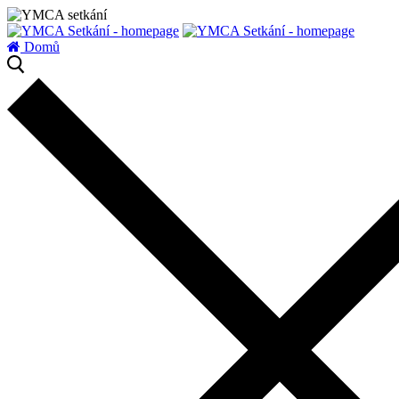
zatížení serveru
Domů