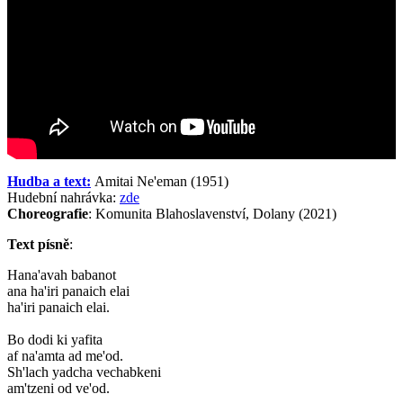
Hudba a text:
Amitai Ne'eman (1951)
Hudební nahrávka:
zde
Choreografie
: Komunita Blahoslavenství, Dolany (2021)
Text písně
:
Hana'avah babanot
ana ha'iri panaich elai
ha'iri panaich elai.
Bo dodi ki yafita
af na'amta ad me'od.
Sh'lach yadcha vechabkeni
am'tzeni od ve'od.