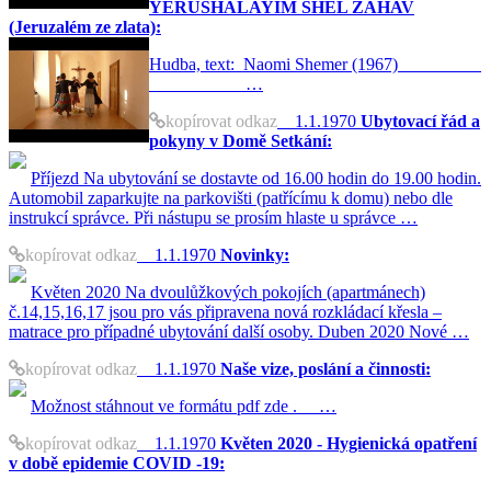
YERUSHALAYIM SHEL ZAHAV
(Jeruzalém ze zlata):
Hudba, text: Naomi Shemer (1967)
…
kopírovat odkaz
1.1.1970
Ubytovací řád a
pokyny v Domě Setkání:
Příjezd Na ubytování se dostavte od 16.00 hodin do 19.00 hodin.
Automobil zaparkujte na parkovišti (patřícímu k domu) nebo dle
instrukcí správce. Při nástupu se prosím hlaste u správce …
kopírovat odkaz
1.1.1970
Novinky:
Květen 2020 Na dvoulůžkových pokojích (apartmánech)
č.14,15,16,17 jsou pro vás připravena nová rozkládací křesla –
matrace pro případné ubytování další osoby. Duben 2020 Nové …
kopírovat odkaz
1.1.1970
Naše vize, poslání a činnosti:
Možnost stáhnout ve formátu pdf zde . …
kopírovat odkaz
1.1.1970
Květen 2020 - Hygienická opatření
v době epidemie COVID -19: