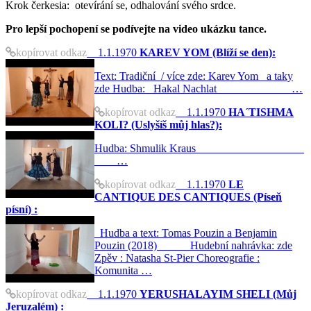
Krok čerkesia: otevírání se, odhalování svého srdce.
Pro lepší pochopení
se podívejte na video ukázku tance.
kopírovat odkaz
1.1.1970
KAREV YOM (Blíží se den):
Text: Tradiční / více zde: Karev Yom a taky
zde Hudba: Hakal Nachlat …
kopírovat odkaz
1.1.1970
HA´TISHMA
KOLI? (Uslyšíš můj hlas?):
Hudba: Shmulik Kraus
…
kopírovat odkaz
1.1.1970
LE
CANTIQUE DES CANTIQUES (Píseň
písní) :
Hudba a text: Tomas Pouzin a Benjamin
Pouzin (2018) Hudební nahrávka: zde
Zpěv : Natasha St-Pier Choreografie :
Komunita …
kopírovat odkaz
1.1.1970
YERUSHALAYIM SHELI (Můj
Jeruzalém) :