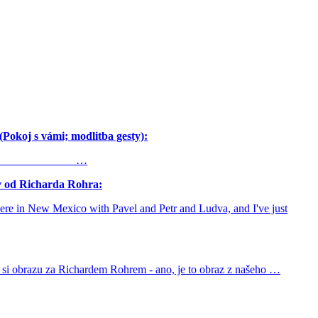
oj s vámi; modlitba gesty):
oldfars …
 od Richarda Rohra:
ere in New Mexico with Pavel and Petr and Ludva, and I've just
 si obrazu za Richardem Rohrem - ano, je to obraz z našeho …