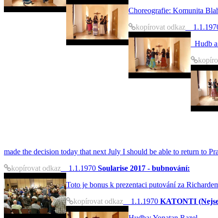
Choreografie: Komun
kopírovat odkaz
1.1.197
Hudb
kopíro
made the decision today that next July I should be able to return to 
kopírovat odkaz
1.1.1970
Soularise 2017 - bubnování:
Toto je bonus k prezentaci putování za Richarde
kopírovat odkaz
1.1.1970
KATONTI (Nejse
Hudba: Yona