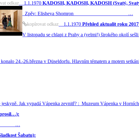
vat odkaz
1.1.1970
KADOSH, KADOSH, KADOSH (Svatý, Svatý,
Zpěv: Elisheva Shomron …
kopírovat odkaz
1.1.1970
Přehled aktualit roku 2017
V listopadu se chlapi z Prahy a (velmi!) širokého okolí seš
e konalo 24.-26.března v Düseldorfu. Hlavním tématem a motem setkání
 jeskyně. Jak vypadá Vápenka zevnitř? : Muzeum Vápenka v Horních A
rosil…):
47) …
adkost Šabatu):