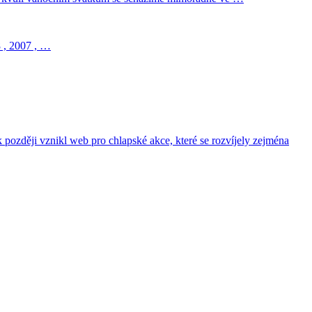
 , 2007 , …
 později vznikl web pro chlapské akce, které se rozvíjely zejména