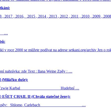
tkání:
17 , 2016, 2015 , 2014 , 2013 , 2012 , 2011 , 2010 , 2009 , 2008
k …
bů:
l v roce 2000 se můžete podívat na adrese setkani.org/archiv Jen o rok
a: zde Text : Ilana Weine Zpěv : …
Miláčku duše):
 a Sara Tzwig Karbal Hudební …
0
EŠET CHAIL II (Chvála statečné ženy):
a, zpěv: Shlomo Carlebach …