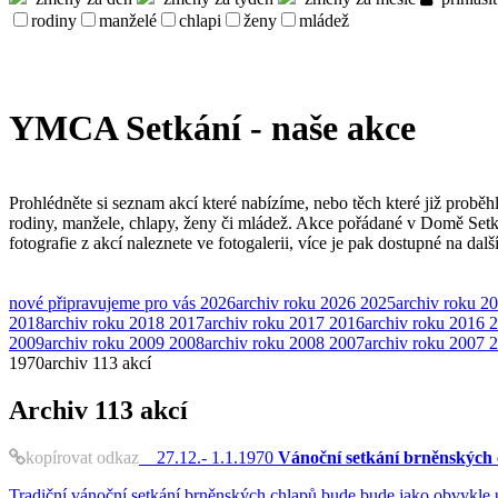
rodiny
manželé
chlapi
ženy
mládež
YMCA Setkání - naše akce
Prohlédněte si seznam akcí které nabízíme, nebo těch které již proběh
rodiny, manžele, chlapy, ženy či mládež. Akce pořádané v Domě Set
fotografie z akcí naleznete ve fotogalerii, více je pak dostupné na dal
nové
připravujeme pro vás
2026
archiv roku 2026
2025
archiv roku 2
2018
archiv roku 2018
2017
archiv roku 2017
2016
archiv roku 2016
2
2009
archiv roku 2009
2008
archiv roku 2008
2007
archiv roku 2007
2
1970
archiv
113 akcí
Archiv
113 akcí
kopírovat odkaz
27.12.- 1.1.1970
Vánoční setkání brněnských 
Tradiční vánoční setkání brněnských chlapů bude bude jako obvykle