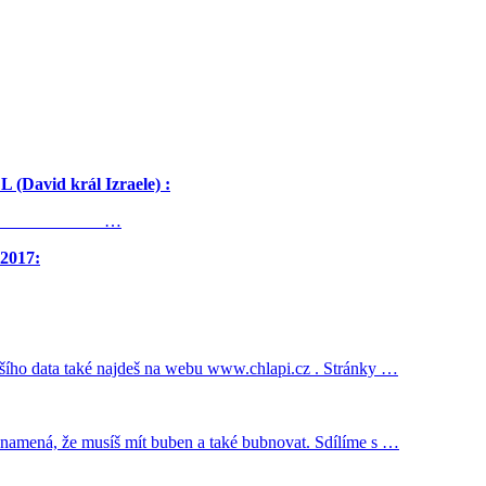
avid král Izraele) :
rstein …
 2017:
ího data také najdeš na webu www.chlapi.cz . Stránky …
eznamená, že musíš mít buben a také bubnovat. Sdílíme s …