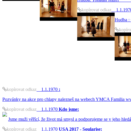
kopírovat odkaz
1.1.197
Hudb
kopíro
kopírovat odkaz
1.1.1970
:
Pozvánky na akce pro chlapy nalezneš na webech YMCA Familia www.
kopírovat odkaz
1.1.1970
Kdo jsme:
Jsme muži věřící, že život má smysl a podporujeme se v jeho hled
kopírovat odkaz
1.1.1970
USA 2017 - Soularise: