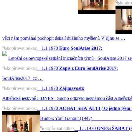
kopíro
věci nám pomáhal pochopit úskalí duálního myšlení. V říjnu se …
kopírovat odkaz
1.1.1970
Euro SoulArise 2017:
Letošní celoevropské setkání iniciačních týmů - SoulArise 2017 s
kopírovat odkaz
1.1.1970
Zápis z Euro SoulArise 2017:
SoulArise2017_cz …
kopírovat odkaz
1.1.1970
Zajímavosti:
Albeřická jeskyně : iDNES - Sucho odkrylo neznámou část Albeřické
kopírovat odkaz
1.1.1970
ACHAT SHA´ALTI ( O jedno jsem p
Hudba: Yoni Ganout (19
kopírovat odkaz
1.1.1970
ONEG ŠABAT (Sl