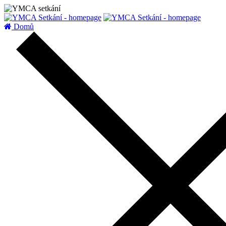
zatížení serveru
Domů