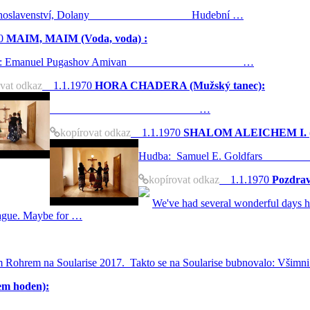
ita Blahoslavenství, Dolany Hudební …
0
MAIM, MAIM (Voda, voda) :
 a: Emanuel Pugashov Amivan …
vat odkaz
1.1.1970
HORA CHADERA (Mužský tanec):
…
kopírovat odkaz
1.1.1970
SHALOM ALEICHEM I. (Pok
Hudba: Samuel E. G
kopírovat odkaz
1.1.1970
Pozdrav
We've had several wonderful days h
Prague. Maybe for …
m Rohrem na Soularise 2017. Takto se na Soularise bubnovalo: Všimni
m hoden):
tan Razel …