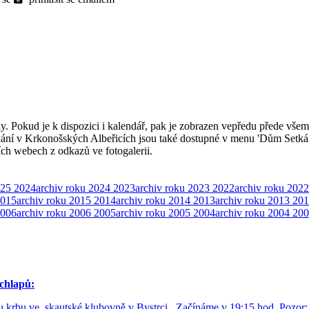
ly. Pokud je k dispozici i kalendář, pak je zobrazen vepředu přede všem
kání v Krkonošských Albeřicích jsou také dostupné v menu 'Dům Setká
ších webech z odkazů ve fotogalerii.
025
2024
archiv roku 2024
2023
archiv roku 2023
2022
archiv roku 2022
015
archiv roku 2015
2014
archiv roku 2014
2013
archiv roku 2013
201
006
archiv roku 2006
2005
archiv roku 2005
2004
archiv roku 2004
200
chlapů:
 u krbu ve skautské klubovně v Bystrci . Začínáme v 19:15 hod. Poz