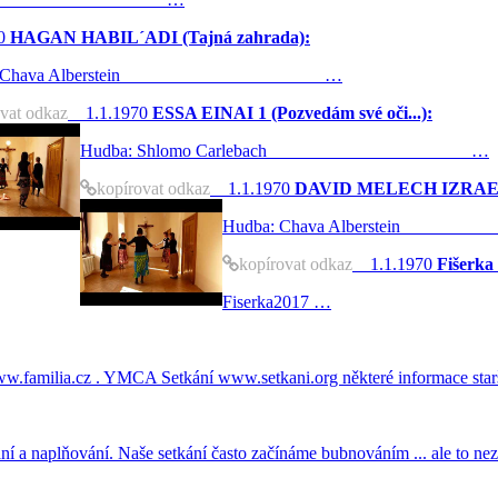
0
HAGAN HABIL´ADI (Tajná zahrada):
a : Chava Alberstein …
vat odkaz
1.1.1970
ESSA EINAI 1 (Pozvedám své oči...):
Hudba: Shlomo Carlebach …
kopírovat odkaz
1.1.1970
DAVID MELECH IZRAEL (D
Hudba: Chava Albe
kopírovat odkaz
1.1.1970
Fišerka
Fiserka2017 …
familia.cz . YMCA Setkání www.setkani.org některé informace starš
ání a naplňování. Naše setkání často začínáme bubnováním ... ale to n