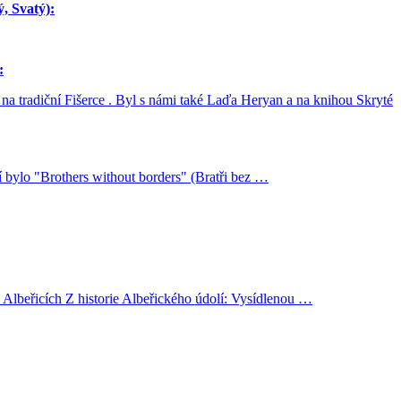
 Svatý):
:
li na tradiční Fišerce . Byl s námi také Laďa Heryan a na knihou Skryté
 bylo "Brothers without borders" (Bratři bez …
lbeřicích Z historie Albeřického údolí: Vysídlenou …