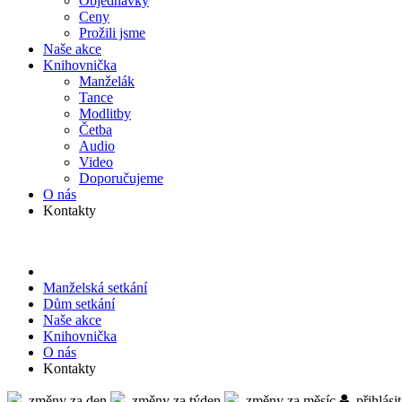
Objed­návky
Ceny
Prožili jsme
Naše akce
Knihov­nička
Manželák
Tance
Modlitby
Četba
Audio
Video
Doporu­čujeme
O nás
Kontakty
Manželská setkání
Dům setkání
Naše akce
Knihov­nička
O nás
Kontakty
změny za den
změny za týden
změny za měsíc
přihlásit