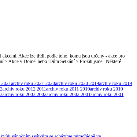
i akcemi. Akce lze třídit podle toho, komu jsou určeny - akce pro
ní > Akce v Domě' nebo 'Dům Setkání > Prožili jsme'. Některé
2021
archiv roku 2021
2020
archiv roku 2020
2019
archiv roku 2019
2
archiv roku 2012
2011
archiv roku 2011
2010
archiv roku 2010
3
archiv roku 2003
2002
archiv roku 2002
2001
archiv roku 2001
or: kvůli vánočním svátkům se scházíme mimořádně ve …