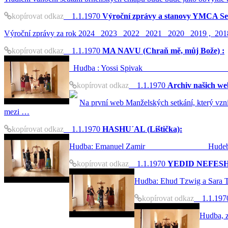
kopírovat odkaz
1.1.1970
Výroční zprávy a stanovy YMCA Se
Výroční zprávy za rok 2024 2023 2022 2021 2020 2019 , 2018 , 20
kopírovat odkaz
1.1.1970
MA NAVU (Chraň mě, můj Bože) :
Hudba : Yossi Spiva
kopírovat odkaz
1.1.1970
Archiv našich we
Na první web Manželských setkání, který vznik
mezi …
kopírovat odkaz
1.1.1970
HASHU´AL (Lištička):
Hudba: Emanuel Zamir Hudební nahrávk
kopírovat odkaz
1.1.1970
YEDID NEFESH (
Hudba: Ehud Tzwig
kopírovat odkaz
1.1.197
Hudb