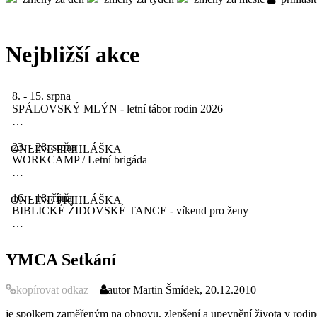
Nejbližší akce
8. - 15. srpna
SPÁLOVSKÝ MLÝN - letní tábor rodin 2026
…
23. - 28. srpna
ONLINE PŘIHLÁŠKA
WORKCAMP / Letní brigáda
…
16. - 18. října
ONLINE PŘIHLÁŠKA
BIBLICKÉ ŽIDOVSKÉ TANCE - víkend pro ženy
…
YMCA Setkání
kopírovat odkaz
autor
Martin Šmídek, 20.12.2010
je spolkem zaměřeným na obnovu, zlepšení a upevnění života v rodině 