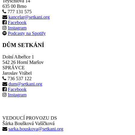
Teyschlova 14
635 00 Brno
777 131 575
kancelar@setkani.org
Facebook
Instagram
Podcasty na Spotify
DŮM SETKÁNÍ
Dolní Albeřice 1
542 26 Horní Maršov
SPRÁVCE
Jaroslav Vrábel
736 537 122
dum@setkani.org
Facebook
Instagram
VEDOUCÍ PROVOZU DS
Šárka Boušková Vašíčková
sarka.bouskova@setkani.org