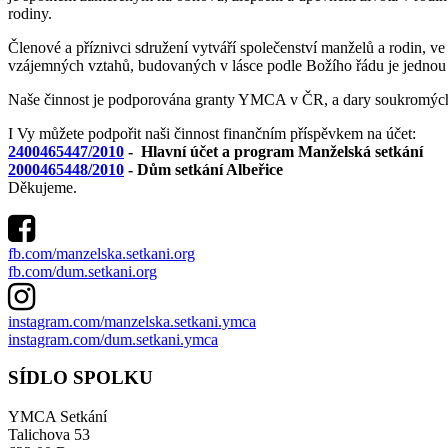
rodiny.
Členové a příznivci sdružení vytváří společenství manželů a rodin, ve 
vzájemných vztahů, budovaných v lásce podle Božího řádu je jednou
Naše činnost je podporována granty YMCA v ČR, a dary soukromých
I Vy můžete podpořit naši činnost finančním příspěvkem na účet:
2400465447/2010
- Hlavní účet a program Manželská setkání
2000465448/2010
- Dům setkání Albeřice
Děkujeme.
fb.com/manzelska.setkani.org
fb.com/dum.setkani.org
instagram.com/manzelska.setkani.ymca
instagram.com/dum.setkani.ymca
SÍDLO SPOLKU
YMCA Setkání
Talichova 53