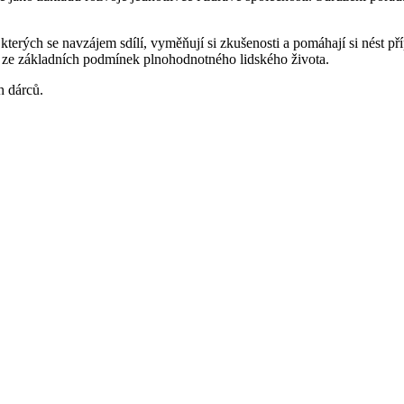
kterých se navzájem sdílí, vyměňují si zkušenosti a pomáhají si nést pří
 ze základních podmínek plnohodnotného lidského života.
 dárců.