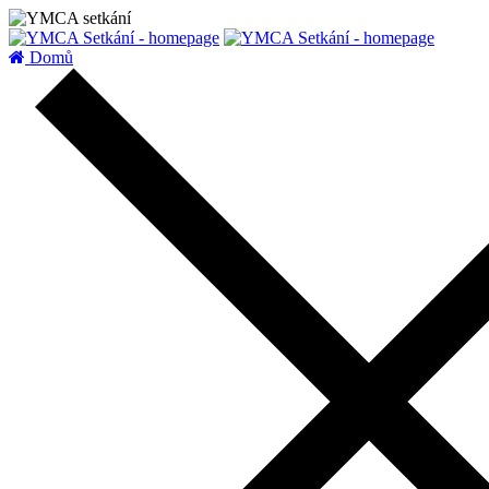
zatížení serveru
Domů