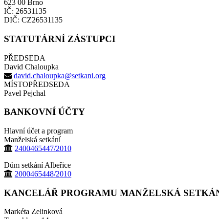
623 00 Brno
IČ: 26531135
DIČ: CZ26531135
STATUTÁRNÍ ZÁSTUPCI
PŘEDSEDA
David Chaloupka
david.chaloupka@setkani.org
MÍSTOPŘEDSEDA
Pavel Pejchal
BANKOVNÍ ÚČTY
Hlavní účet a program
Manželská setkání
2400465447/2010
Dům setkání Albeřice
2000465448/2010
KANCELÁŘ PROGRAMU MANŽELSKÁ SETKÁ
Markéta Zelinková