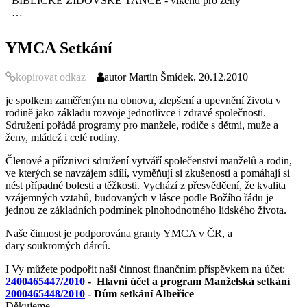
BIBLICKÉ ŽIDOVSKÉ TANCE - víkend pro ženy
…
YMCA Setkání
kopírovat odkaz
autor
Martin Šmídek, 20.12.2010
je spolkem zaměřeným na obnovu, zlepšení a upevnění života v
rodině jako základu rozvoje jednotlivce i zdravé společnosti.
Sdružení pořádá programy pro manžele, rodiče s dětmi, muže a
ženy, mládež i celé rodiny.
Členové a příznivci sdružení vytváří společenství manželů a rodin,
ve kterých se navzájem sdílí, vyměňují si zkušenosti a pomáhají si
nést případné bolesti a těžkosti. Vychází z přesvědčení, že kvalita
vzájemných vztahů, budovaných v lásce podle Božího řádu je
jednou ze základních podmínek plnohodnotného lidského života.
Naše činnost je podporována granty YMCA v ČR, a
dary soukromých dárců.
I Vy můžete podpořit naši činnost finančním příspěvkem na účet:
2400465447/2010
- Hlavní účet a program Manželská setkání
2000465448/2010
- Dům setkání Albeřice
Děkujeme.