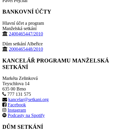
Pavel Pejchal
BANKOVNÍ ÚČTY
Hlavní účet a program
Manželská setkání
2400465447/2010
Dům setkání Albeřice
2000465448/2010
KANCELÁŘ PROGRAMU MANŽELSKÁ
SETKÁNÍ
Markéta Zelinková
Teyschlova 14
635 00 Brno
777 131 575
kancelar@setkani.org
Facebook
Instagram
Podcasty na Spotify
DŮM SETKÁNÍ