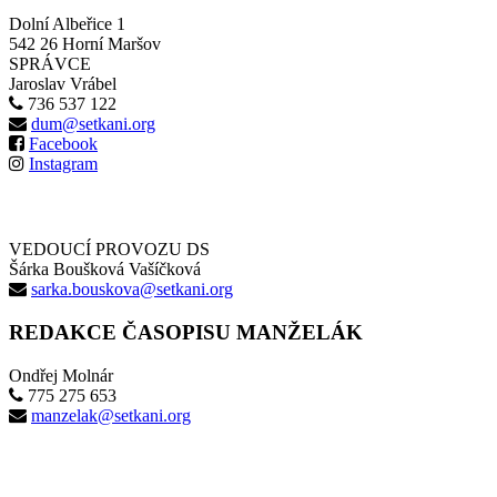
Dolní Albeřice 1
542 26 Horní Maršov
SPRÁVCE
Jaroslav Vrábel
736 537 122
dum@setkani.org
Facebook
Instagram
VEDOUCÍ PROVOZU DS
Šárka Boušková Vašíčková
sarka.bouskova@setkani.org
REDAKCE ČASOPISU MANŽELÁK
Ondřej Molnár
775 275 653
manzelak@setkani.org