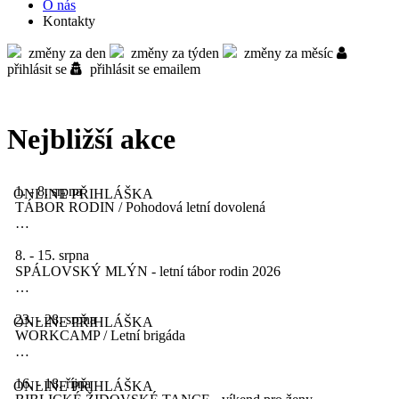
O nás
Kontakty
změny za den
změny za týden
změny za měsíc
přihlásit se
přihlásit se emailem
Nejbližší akce
1. - 8. srpna
ONLINE PŘIHLÁŠKA
TÁBOR RODIN / Pohodová letní dovolená
…
8. - 15. srpna
SPÁLOVSKÝ MLÝN - letní tábor rodin 2026
…
23. - 28. srpna
ONLINE PŘIHLÁŠKA
WORKCAMP / Letní brigáda
…
16. - 18. října
ONLINE PŘIHLÁŠKA