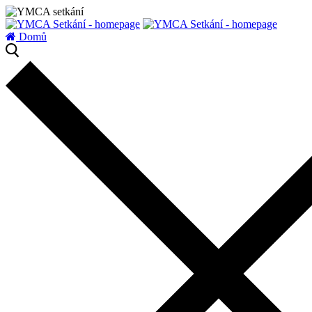
zatížení serveru
Domů