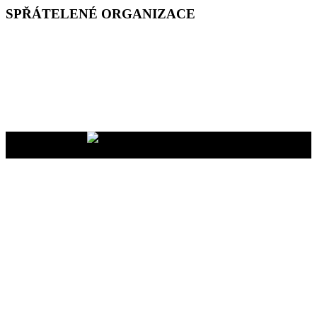
SPŘÁTELENÉ ORGANIZACE
Vaše dary na účet
2400465447/2010
nám pomáhají uskutečňovat
naše programy pro vás i vaše blízké
YMCA Setkání, 2026