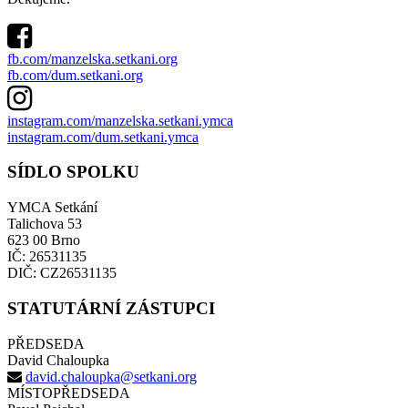
fb.com/manzelska.setkani.org
fb.com/dum.setkani.org
instagram.com/manzelska.setkani.ymca
instagram.com/dum.setkani.ymca
SÍDLO SPOLKU
YMCA Setkání
Talichova 53
623 00 Brno
IČ: 26531135
DIČ: CZ26531135
STATUTÁRNÍ ZÁSTUPCI
PŘEDSEDA
David Chaloupka
david.chaloupka@setkani.org
MÍSTOPŘEDSEDA