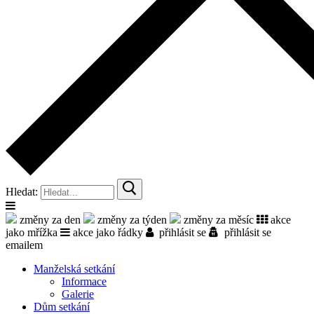
Hledat:
změny za den
změny za týden
změny za měsíc
akce
jako mřížka
akce jako řádky
přihlásit se
přihlásit se
emailem
Manželská setkání
Informace
Galerie
Dům setkání