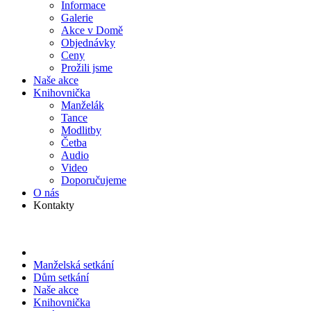
Informace
Galerie
Akce v Domě
Objed­návky
Ceny
Prožili jsme
Naše akce
Knihov­nička
Manželák
Tance
Modlitby
Četba
Audio
Video
Doporu­čujeme
O nás
Kontakty
Manželská setkání
Dům setkání
Naše akce
Knihov­nička